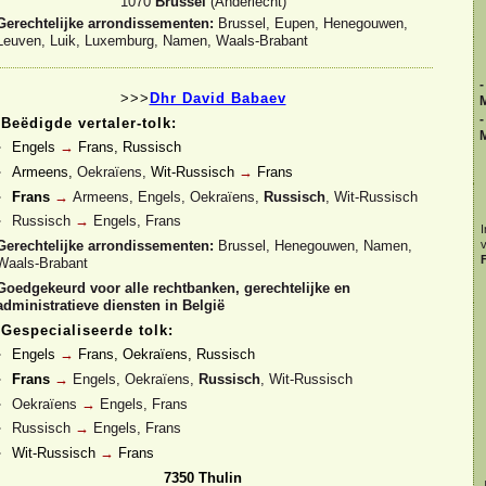
1070
Brussel
(Anderlecht)
Gerechtelijke arrondissementen:
Brussel, Eupen, Henegouwen,
Leuven, Luik, Luxemburg, Namen, Waals-
Brabant
-
>>>
Dhr David Babaev
-
Beëdigde vertaler-
tolk:
Engels
→
Frans, Russisch
Armeens,
Oekraïens,
Wit-
Russisch
→
Frans
Frans
→
Armeens, Engels, Oekraïens,
Russisch
, Wit-
Russisch
Russisch
→
Engels, Frans
I
Gerechtelijke arrondissementen:
Brussel, Henegouwen, Namen,
F
Waals-
Brabant
Goedgekeurd voor alle rechtbanken, gerechtelijke en
administratieve diensten in België
Gespecialiseerde tolk:
Engels
→
Frans, Oekraïens, Russisch
Frans
→
Engels, Oekraïens,
Russisch
, Wit-
Russisch
Oekraïens
→
Engels, Frans
Russisch
→
Engels, Frans
Wit-
Russisch
→
Frans
7350 Thulin