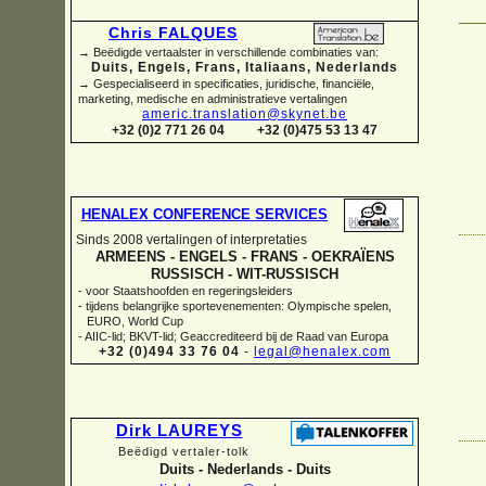
Chris FALQUES
→ Beëdigde vertaalster in verschillende combinaties van:
Duits, Engels, Frans, Italiaans, Nederlands
→ Gespecialiseerd in specificaties, juridische, financiële,
marketing, medische en administratieve vertalingen
americ.translation@skynet.be
+32 (0)2 771 26 04
+32 (0)475 53 13 47
HENALEX CONFERENCE SERVICES
Sinds 2008 vertalingen of interpretaties
ARMEENS -
ENGELS -
FRANS -
OEKRAÏENS
RUSSISCH -
WIT-
RUSSISCH
-
voor Staatshoofden en regeringsleiders
-
tijdens belangrijke sportevenementen: Olympische spelen,
EURO, World Cup
-
AIIC-
lid; BKVT-
lid; Geaccrediteerd bij de Raad van Europa
+32 (0)494 33 76 04
-
legal@henalex.com
Dirk LAUREYS
Beëdigd vertaler-
tolk
Duits -
Nederlands -
Duits