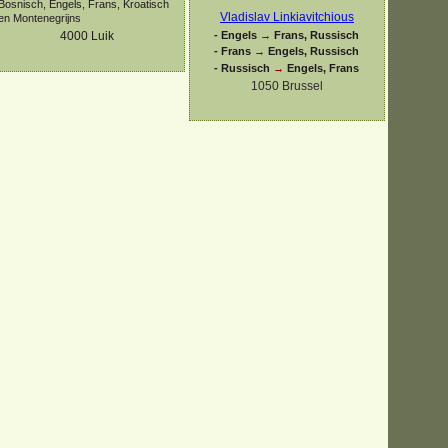
Bosnisch, Engels, Frans, Kroatisch
Vladislav Linkiavitchious
en Montenegrijns
-
Engels
→
Frans, Russisch
4000
Luik
-
Frans
→
Engels, Russisch
-
Russisch
→
Engels, Frans
1050 Brussel