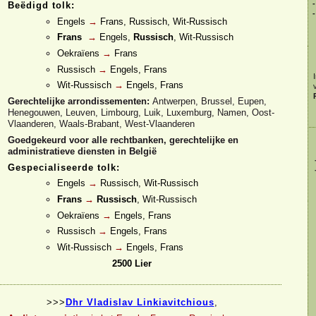
-
Beëdigd tolk:
-
Engels
→
Frans, Russisch, Wit-
Russisch
Frans
→
Engels,
Russisch
, Wit-
Russisch
Oekraïens
→
Frans
Russisch
→
Engels, Frans
Wit-
Russisch
→
Engels, Frans
Gerechtelijke arrondissementen:
Antwerpen, Brussel, Eupen,
Henegouwen, Leuven, Limbourg, Luik, Luxemburg, Namen, Oost-
Vlaanderen, Waals-
Brabant,
West-
Vlaanderen
Goedgekeurd voor alle rechtbanken, gerechtelijke en
administratieve diensten in België
Gespecialiseerde tolk:
Engels
→
Russisch, Wit-
Russisch
Frans
→
Russisch
, Wit-
Russisch
Oekraïens
→
Engels, Frans
Russisch
→
Engels, Frans
Wit-
Russisch
→
Engels, Frans
2500 Lier
>>>
Dhr Vladislav Linkiavitchious
,