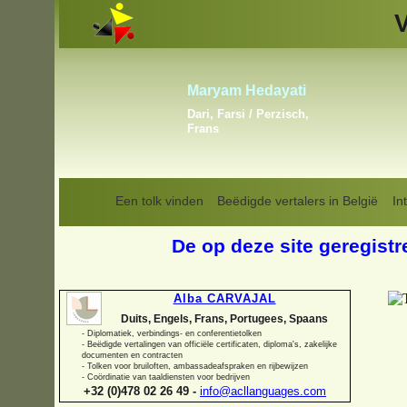
Vladislav Linkiavitchious
s
Engels, Frans, Russisch
Een tolk vinden
Beëdigde vertalers in België
In
De op deze site geregistr
Alba CARVAJAL
Duits, Engels, Frans, Portugees, Spaans
-
Diplomatiek, verbindings-
en conferentietolken
-
Beëdigde vertalingen van officiële certificaten, diploma's, zakelijke
documenten en contracten
-
Tolken voor bruiloften, ambassadeafspraken en rijbewijzen
-
Coördinatie van taaldiensten voor bedrijven
+32 (0)478 02 26 49 -
info@acllanguages.com