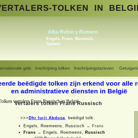
VERTALERS-
TOLKEN
IN BELGI
Fatma Iferoudjene
Arabisch, Berber
(Amazigh),
Frans
ternationale gids
Inschrijving tolken
Inschrijvingstarieven
Getuigeni
Vertaler tolk in België
>
Frans-Russisch
eerde beëdigde tolken zijn erkend voor alle 
en administratieve diensten in België
Vertalers tolken Frans Russisch
>>>
Dhr Iurii Abdusa
, beëdigd tolk:
Engels, Roemeens, Russisch
→
Frans
Frans
→
Engels, Roemeens,
Russisch