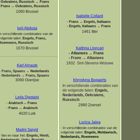
Oekraïens, Russisch
→
Frans
Frans
→
Oekraïens, Russisch
1060 Brussel
Isabelle Collard
-
Frans
→
Engels, Italiaans
-
Engels, Italiaans
→
Frans
Iurii Abdusa
1461 Itter
In verschillende combinaties van de
volgende talen:
Engels, Frans,
Roemeens, Russisch
1070 Brussel
Kaltrina Lloncari
-
Albanees
→
Frans
-
Frans
→
Albanees
1932
Sint-
Stevens-
Woluwe
Karl Arnauts
-
Frans, Spaans
→
Nederlands
-
Nederlands
→
Frans, Spaans
3090 Overijse
Khrystyna Bogaerts
In verschillende combinaties van
de volgende talen:
Engels,
Nederlands, Oekraïens,
Leila Djedaini
Russisch
-
Arabisch
→
Frans
2980 Zoersel
-
Frans
→
Arabisch
4020 Luik
Lucica Jalea
-
In verschillende combinaties van de
Madni Saiyid
volgende talen:
Engels, Moldavisch,
Van en naar het:
Engels, Hindi,
Nederlands, Roemeens
Nederlands, Urdu, Punjabi