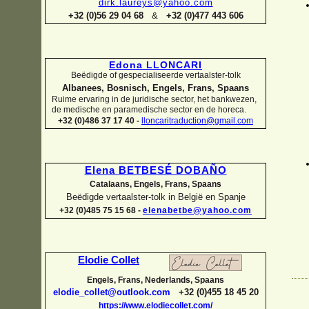
dirk.laureys@yahoo.com
+32 (0)56 29 04 68
&
+32 (0)477 443 606
Edona LLONCARI
Beëdigde of gespecialiseerde vertaalster-
tolk
Albanees, Bosnisch, Engels, Frans, Spaans
Ruime ervaring in de juridische sector, het bankwezen,
de medische en paramedische sector en de horeca.
+32 (0)486 37 17 40 -
lloncaritraduction@gmail.com
Elena BETBESÉ DOBAÑO
Catalaans, Engels, Frans, Spaans
Beëdigde vertaalster-
tolk in België en Spanje
+32 (0)485 75 15 68 -
elenabetbe@yahoo.com
Elodie Collet
Engels, Frans, Nederlands, Spaans
elodie_collet@outlook.com
+32 (0)455 18 45 20
https://www.elodiecollet.com/