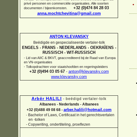
privé personen en commerciële organisaties. Alle soorten
+32 (0)474 84 28 03
documenten / bijeenkomsten.
anna.mochtchevitina@gmail.com
ANTON KLEVANSKY
Beëdigde en gespecialiseerde vertaler-
tolk
ENGELS -
FRANS -
NEDERLANDS -
OEKRAÏENS -
RUSSISCH -
WIT-
RUSSISCH
-
Lid van AIIC & BKVT, geaccrediteerd bij de Raad van Europa
en VN-
organisaties
-
Tolkopdrachten voor staatshoofden en regeringsleiders
+32 (0)494 03 05 67
-
anton@klevansky.com
www.klevansky.com
Arbër HALILI
-
beëdigd vertaler-
tolk
Albanees -
Nederlands -
Albanees
arber.halili@hotmail.com
+32 (0)488 49 08 68 -
Bachelor of Laws, Certificaat in het gerechtsvertalen
-
en -
tolken
-
Copywriting, ondertiteling, proeflezen