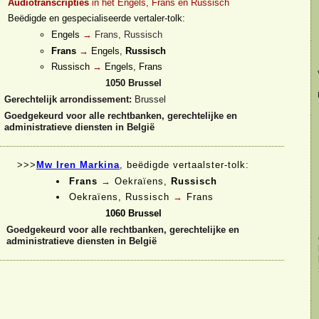
Audiotranscripties
in het Engels, Frans en Russisch
Beëdigde en gespecialiseerde vertaler-
tolk:
Engels
→
Frans, Russisch
Frans
→
Engels,
Russisch
Russisch
→
Engels, Frans
1050 Brussel
Gerechtelijk arrondissement:
Brussel
Goedgekeurd voor alle rechtbanken, gerechtelijke en
administratieve diensten in België
>>>
Mw Iren Markina
, beëdigde vertaalster-
tolk:
Frans
→
Oekraïens,
Russisch
Oekraïens, Russisch
→
Frans
1060 Brussel
Goedgekeurd voor alle rechtbanken, gerechtelijke en
administratieve diensten in België