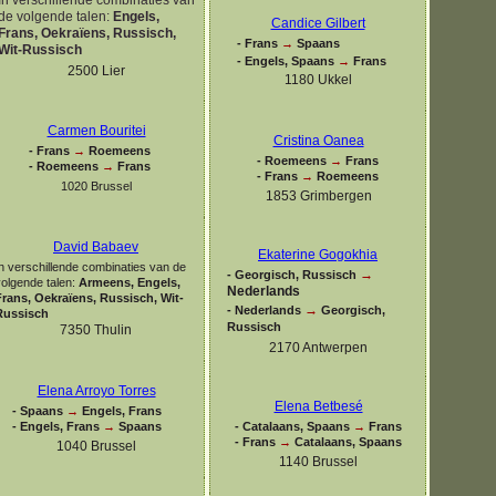
de volgende talen:
Engels,
Candice Gilbert
Frans, Oekraïens, Russisch,
-
Frans
→
Spaans
Wit-
Russisch
-
Engels, Spaans
→
Frans
2500 Lier
1180 Ukkel
Carmen Bouritei
Cristina Oanea
-
Frans
→
Roemeens
-
Roemeens
→
Frans
-
Roemeens
→
Frans
-
Frans
→
Roemeens
1020 Brussel
1853 Grimbergen
David Babaev
Ekaterine Gogokhia
n verschillende combinaties van de
→
-
Georgisch, Russisch
volgende talen:
Armeens, Engels,
Nederlands
Frans, Oekraïens, Russisch, Wit-
→
-
Nederlands
Georgisch,
Russisch
Russisch
7350 Thulin
2170 Antwerpen
Elena Arroyo Torres
Elena Betbesé
-
Spaans
→
Engels, Frans
-
Engels, Frans
→
Spaans
-
Catalaans, Spaans
→
Frans
-
Frans
→
Catalaans, Spaans
1040 Brussel
1140 Brussel