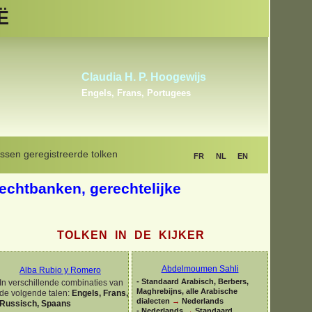
Ë
Ylber Zejnullahu
Albanees, Bosnisch, Engels,
Frans, Kroatisch, Montenegrijns
ssen geregistreerde tolken
FR
NL
EN
rechtbanken, gerechtelijke
TOLKEN IN DE KIJKER
Abdelmoumen Sahli
Alba Rubio y Romero
-
Standaard Arabisch, Berbers,
In verschillende combinaties van
Maghrebijns, alle Arabische
de volgende talen:
Engels, Frans,
dialecten
→
Nederlands
Russisch, Spaans
-
Nederlands
→
Standaard