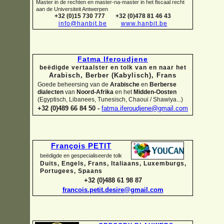
Master in de rechten en master-
na-
master in het fiscaal recht
aan de Universiteit Antwerpen
+32 (0)15 730 777
+32 (0)478 81 46 43
info@hanbit.be
www.hanbit.be
Fatma Iferoudjene
beëdigde vertaalster en tolk van en naar het
Arabisch, Berber (Kabylisch), Frans
Goede beheersing van de
Arabische
en
Berberse
dialecten
van
Noord-
Afrika
en het
Midden-
Oosten
(Egyptisch, Libanees, Tunesisch, Chaoui / Shawiya...)
+32 (0)489 66 84 50 -
fatma.iferoudjene@gmail.com
François PETIT
beëdigde en gespecialiseerde tolk
Duits, Engels, Frans, Italiaans, Luxemburgs,
Portugees, Spaans
+32 (0)488 61 98 87
francois.petit.desire@gmail.com