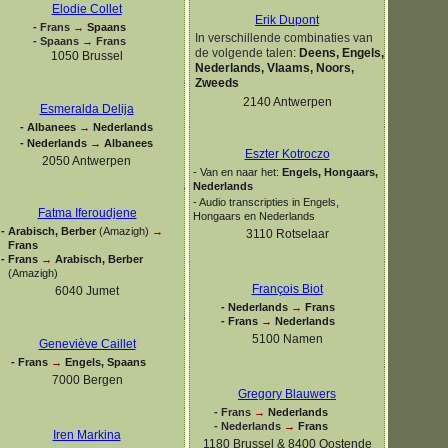
Elodie Collet
Erik Dupont
-
Frans
→
Spaans
In verschillende combinaties van
-
Spaans
→
Frans
de volgende talen
:
Deens, Engels,
1050 Brussel
Nederlands, Vlaams, Noors,
Zweeds
2140 Antwerpen
Esmeralda Delija
-
Albanees
→
Nederlands
-
Nederlands
→
Albanees
Eszter Kotroczo
2050 Antwerpen
-
Van en naar het:
Engels, Hongaars,
Nederlands
-
Audio transcripties in Engels,
Fatma Iferoudjene
Hongaars en Nederlands
-
Arabisch, Berber
(Amazigh)
→
3110 Rotselaar
Frans
-
Frans
→
Arabisch, Berber
(Amazigh)
François Biot
6040 Jumet
-
Nederlands
→
Frans
-
Frans
→
Nederlands
5100 Namen
Geneviève Caillet
-
Frans
→
Engels, Spaans
7000 Bergen
Gregory Blauwers
-
Frans
→
Nederlands
-
Nederlands
→
Frans
Iren Markina
1180 Brussel & 8400 Oostende