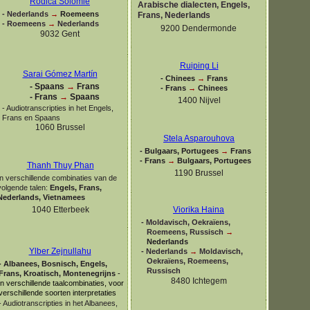
Rodica Solomie
Arabische dialecten, Engels,
-
Nederlands
→
Roemeens
Frans, Nederlands
-
Roemeens
→
Nederlands
9200 Dendermonde
9032 Gent
Ruiping Li
Sarai Gómez Martín
-
Chinees
→
Frans
-
Spaans
→
Frans
-
Frans
→
Chinees
-
Frans
→
Spaans
1400 Nijvel
-
Audiotranscripties in het Engels,
Frans en Spaans
1060 Brussel
Stela Asparouhova
-
Bulgaars, Portugees
→
Frans
-
Frans
→
Bulgaars, Portugees
Thanh Thuy Phan
1190 Brussel
In verschillende combinaties van de
volgende talen:
Engels, Frans,
Nederlands, Vietnamees
1040 Etterbeek
Viorika Haina
-
Moldavisch, Oekraïens,
Roemeens, Russisch
→
Nederlands
Ylber Zejnullahu
-
Nederlands
→
Moldavisch,
Oekraïens, Roemeens,
-
Albanees, Bosnisch, Engels,
Russisch
Frans,
Kroatisch, Montenegrijns
-
8480 Ichtegem
in verschillende taalcombinaties, voor
verschillende soorten interpretaties
-
Audiotranscripties in het Albanees,