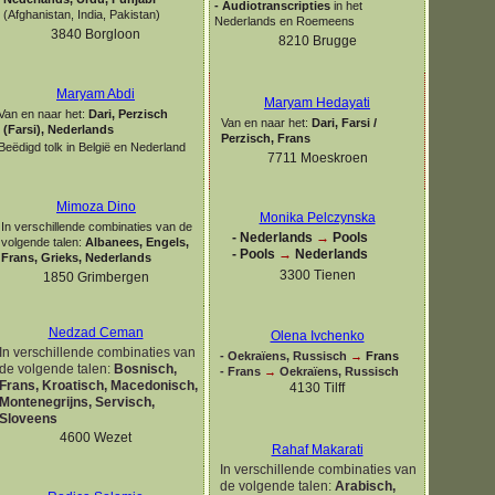
-
Audiotranscripties
in het
(Afghanistan, India, Pakistan)
Nederlands en Roemeens
3840 Borgloon
8210 Brugge
Maryam Abdi
Maryam Hedayati
Van en naar het:
Dari, Perzisch
Van en naar het:
Dari, Farsi /
(Farsi), Nederlands
Perzisch, Frans
Beëdigd tolk in België en Nederland
7711 Moeskroen
Mimoza Dino
Monika Pelczynska
In verschillende combinaties van de
-
Nederlands
→
Pools
volgende talen:
Albanees, Engels,
-
Pools
→
Nederlands
Frans, Grieks, Nederlands
3300 Tienen
1850 Grimbergen
Nedzad Ceman
Olena Ivchenko
In verschillende combinaties van
-
Oekraïens, Russisch
→
Frans
de volgende talen:
Bosnisch,
-
Frans
→
Oekraïens, Russisch
Frans, Kroatisch, Macedonisch,
4130 Tilff
Montenegrijns, Servisch,
Sloveens
4600 Wezet
Rahaf Makarati
In verschillende combinaties van
de volgende talen:
Arabisch,