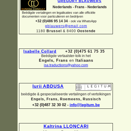
GREGORY BLAUWERS
Nederlands -
Frans -
Nederlands
Beëdigde vertalingen en legalisaties van alle officiële
documenten voor particulieren en bedrijven
+32 (0)486 95 14 34
-
ook via WhatsApp
gblauwers@gmail.com
1180
Brussel
& 8400
Oostende
Isabelle Collard
+32 (0)475 61 75 35
Beëdigde vertaalster-
tolk in het
Engels, Frans
en
Italiaans
isa.traductions@yahoo.com
Iurii ABDUSA
beëdigde & gespecialiseerde vertalingen of vertolkingen
Engels, Frans, Roemeens, Russisch
+32 (0)487 32 30 02 -
info@legitum.be
Kaltrina LLONCARI