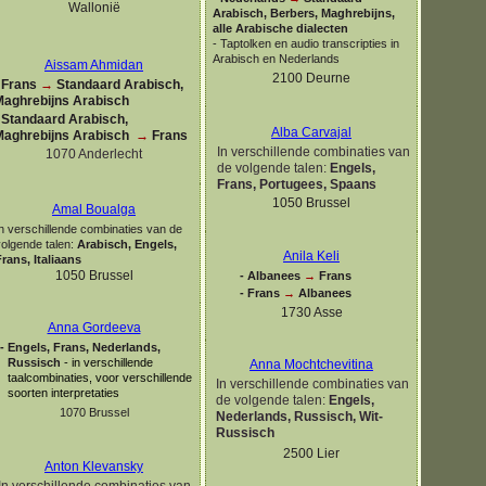
Wallonië
Arabisch, Berbers, Maghrebijns,
alle Arabische dialecten
-
Taptolken en audio transcripties in
Arabisch en Nederlands
Aissam Ahmidan
2100 Deurne
Frans
→
Standaard Arabisch,
Maghrebijns Arabisch
Standaard Arabisch,
Alba Carvajal
Maghrebijns Arabisch
→
Frans
In verschillende combinaties van
1070 Anderlecht
de volgende talen:
Engels,
Frans, Portugees, Spaans
1050 Brussel
Amal Boualga
n verschillende combinaties van de
volgende talen:
Arabisch, Engels,
Anila Keli
rans, Italiaans
1050 Brussel
-
Albanees
→
Frans
-
Frans
→
Albanees
1730 Asse
Anna Gordeeva
-
Engels, Frans, Nederlands,
Russisch
-
in verschillende
Anna Mochtchevitina
taalcombinaties, voor verschillende
In verschillende combinaties van
soorten interpretaties
de volgende talen:
Engels,
1070 Brussel
Nederlands, Russisch, Wit-
Russisch
2500 Lier
Anton Klevansky
In verschillende combinaties van