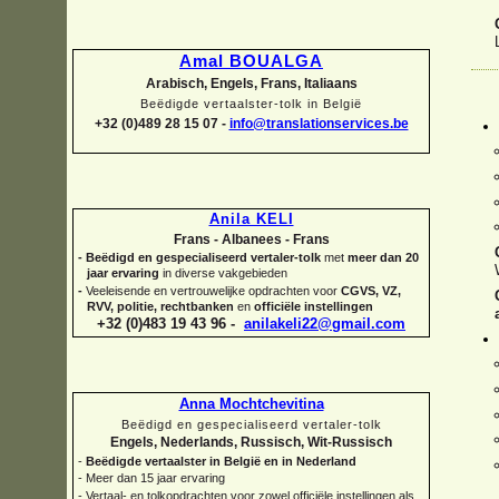
Amal BOUALGA
Arabisch, Engels, Frans, Italiaans
Beëdigde vertaalster-
tolk in België
+32 (0)489 28 15 07 -
info@translationservices.be
Anila KELI
Frans -
Albanees -
Frans
-
Beëdigd en gespecialiseerd vertaler-
tolk
met
meer dan 20
jaar ervaring
in diverse vakgebieden
-
Veeleisende en vertrouwelijke opdrachten voor
CGVS, VZ,
RVV, politie, rechtbanken
en
officiële instellingen
+32 (0)483 19 43 96 -
anilakeli22@gmail.com
Anna Mochtchevitina
Beëdigd en gespecialiseerd vertaler-
tolk
Engels, Nederlands, Russisch, Wit-
Russisch
-
Beëdigde vertaalster in België en in Nederland
-
Meer dan 15 jaar ervaring
-
Vertaal-
en tolkopdrachten voor zowel officiële instellingen als