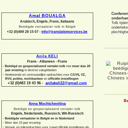
Conferent
Amal BOUALGA
onderhand
Arabisch, Engels, Frans, Italiaans
Tolk tijd
Beëdigde vertaalster-
tolk in België
ondertek
+32 (0)489 28 15 07 -
info@translationservices.be
plechtigh
Anila KELI
Frans -
Albanees -
Frans
-
Beëdigd en gespecialiseerd vertaler-
tolk
met
meer dan 20
jaar ervaring
in diverse vakgebieden
-
Veeleisende en vertrouwelijke opdrachten voor
CGVS, VZ,
RVV, politie, rechtbanken
en
officiële instellingen
+32 (0)483 19 43 96 -
anilakeli22@gmail.com
Be
Anna Mochtchevitina
Beëdigd en gespecialiseerd vertaler-
tolk
Engels, Nederlands, Russisch, Wit-
Russisch
-
Beëdigde vertaalster in België en in Nederland
-
Meer dan 15 jaar ervaring
-
Vertaal-
en tolkopdrachten voor zowel officiële instellingen als