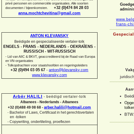
privé personen en commerciële organisaties. Alle soorten
Goedgek
+32 (0)474 84 28 03
documenten / bijeenkomsten.
adminis
anna.mochtchevitina@gmail.com
www.belg
frans-
ch
Gespecial
ANTON KLEVANSKY
Beëdigde en gespecialiseerde vertaler-
tolk
ENGELS -
FRANS -
NEDERLANDS -
OEKRAÏENS -
RUSSISCH -
WIT-
RUSSISCH
-
Lid van AIIC & BKVT, geaccrediteerd bij de Raad van Europa
en VN-
organisaties
-
Tolkopdrachten voor staatshoofden en regeringsleiders
Vak
+32 (0)494 03 05 67
-
anton@klevansky.com
www.klevansky.com
juridisch
Aan
Beëdi
Arbër HALILI
-
beëdigd vertaler-
tolk
Albanees -
Nederlands -
Albanees
Opgen
arber.halili@hotmail.com
+32 (0)488 49 08 68 -
tolke
Bachelor of Laws, Certificaat in het gerechtsvertalen
-
BTW:
en -
tolken
-
Copywriting, ondertiteling, proeflezen