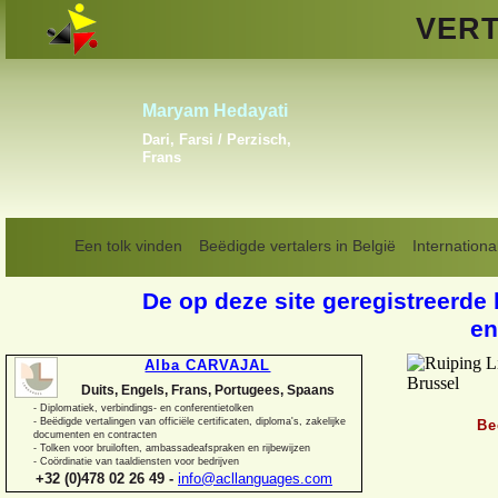
VERT
Vladislav Linkiavitchious
Engels, Frans, Russisch
Een tolk vinden
Beëdigde vertalers in België
Internationa
De op deze site geregistreerde 
en
Alba CARVAJAL
Duits, Engels, Frans, Portugees, Spaans
-
Diplomatiek, verbindings-
en conferentietolken
-
Beëdigde vertalingen van officiële certificaten, diploma's, zakelijke
Be
documenten en contracten
-
Tolken voor bruiloften, ambassadeafspraken en rijbewijzen
-
Coördinatie van taaldiensten voor bedrijven
+32 (0)478 02 26 49 -
info@acllanguages.com