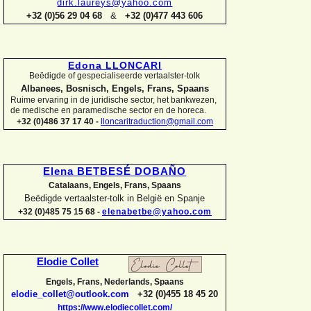
dirk.laureys@yahoo.com
+32 (0)56 29 04 68
&
+32 (0)477 443 606
Edona LLONCARI
Beëdigde of gespecialiseerde vertaalster-
tolk
Albanees, Bosnisch, Engels, Frans, Spaans
Ruime ervaring in de juridische sector, het bankwezen,
de medische en paramedische sector en de horeca.
+32 (0)486 37 17 40 -
lloncaritraduction@gmail.com
Elena BETBESÉ DOBAÑO
Catalaans, Engels, Frans, Spaans
Beëdigde vertaalster-
tolk in België en Spanje
+32 (0)485 75 15 68 -
elenabetbe@yahoo.com
Elodie Collet
Engels, Frans, Nederlands, Spaans
elodie_collet@outlook.com
+32 (0)455 18 45 20
https://www.elodiecollet.com/