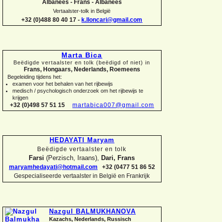
Albanees -
Frans -
Albanees
Vertaalster-
tolk in België
+32 (0)488 80 40 17 -
k.lloncari@gmail.com
Marta Bica
Beëdigde vertaalster en tolk (beëdigd of niet) in
Frans, Hongaars, Nederlands, Roemeens
Begeleiding tijdens het:
examen voor het behalen van het rijbewijs
medisch / psychologisch onderzoek om het rijbewijs te
krijgen
+32 (0)498 57 51 15
martabica007@gmail.com
HEDAYATI Maryam
Beëdigde vertaalster en tolk
Farsi
(Perzisch, Iraans),
Dari, Frans
maryamhedayati@hotmail.com
+32 (0477 51 86 52
Gespecialiseerde vertaalster in België en Frankrijk
Nazgul BALMUKHANOVA
Kazachs, Nederlands, Russisch