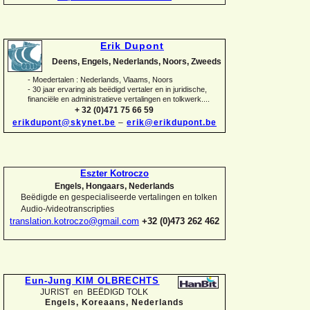
Erik Dupont
Deens, Engels, Nederlands, Noors, Zweeds
-
Moedertalen : Nederlands, Vlaams, Noors
-
30 jaar ervaring als beëdigd vertaler en in juridische,
financiële en administratieve vertalingen en tolkwerk....
+ 32 (0)471 75 66 59
erikdupont@skynet.be
–
erik@erikdupont.be
Eszter Kotroczo
Engels, Hongaars, Nederlands
Beëdigde en gespecialiseerde vertalingen en tolken
Audio-
/videotranscripties
translation.kotroczo@gmail.com
+32 (0)473 262 462
Eun-
Jung KIM OLBRECHTS
JURIST en BEËDIGD TOLK
Engels, Koreaans,
Nederlands