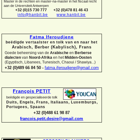
Master in de rechten en master-
na-
master in het fiscaal recht
aan de Universiteit Antwerpen
+32 (0)15 730 777
+32 (0)478 81 46 43
info@hanbit.be
www.hanbit.be
Fatma Iferoudjene
beëdigde vertaalster en tolk van en naar het
Arabisch, Berber (Kabylisch), Frans
Goede beheersing van de
Arabische
en
Berberse
dialecten
van
Noord-
Afrika
en het
Midden-
Oosten
(Egyptisch, Libanees, Tunesisch, Chaoui / Shawiya...)
+32 (0)489 66 84 50 -
fatma.iferoudjene@gmail.com
François PETIT
beëdigde en gespecialiseerde tolk
Duits, Engels, Frans, Italiaans, Luxemburgs,
Portugees, Spaans
+32 (0)488 61 98 87
francois.petit.desire@gmail.com