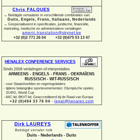
Chris FALQUES
→ Beëdigde vertaalster in verschillende combinaties van:
Duits, Engels, Frans, Italiaans, Nederlands
→ Gespecialiseerd in specificaties, juridische, financiële,
marketing, medische en administratieve vertalingen
americ.translation@skynet.be
+32 (0)2 771 26 04
+32 (0)475 53 13 47
HENALEX CONFERENCE SERVICES
Sinds 2008 vertalingen of interpretaties
ARMEENS -
ENGELS -
FRANS -
OEKRAÏENS
RUSSISCH -
WIT-
RUSSISCH
-
voor Staatshoofden en regeringsleiders
-
tijdens belangrijke sportevenementen: Olympische spelen,
EURO, World Cup
-
AIIC-
lid; BKVT-
lid; Geaccrediteerd bij de Raad van Europa
+32 (0)494 33 76 04
-
legal@henalex.com
Dirk LAUREYS
Beëdigd vertaler-
tolk
Duits -
Nederlands -
Duits