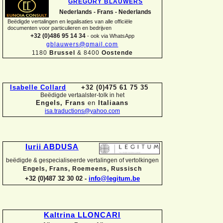
GREGORY BLAUWERS
Nederlands -
Frans -
Nederlands
Beëdigde vertalingen en legalisaties van alle officiële
documenten voor particulieren en bedrijven
+32 (0)486 95 14 34
-
ook via WhatsApp
gblauwers@gmail.com
1180
Brussel
& 8400
Oostende
Isabelle Collard
+32 (0)475 61 75 35
Beëdigde vertaalster-
tolk in het
Engels, Frans
en
Italiaans
isa.traductions@yahoo.com
Iurii ABDUSA
beëdigde & gespecialiseerde vertalingen of vertolkingen
Engels, Frans, Roemeens, Russisch
+32 (0)487 32 30 02 -
info@legitum.be
Kaltrina LLONCARI