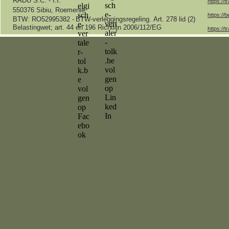
RADU S.C. -
I.I.
https://t
550376 Sibiu, Roemenië
https://b
BTW: RO52995382 -
BTW-
verleggingsregeling.
Art.
278 lid (2)
Belastingwet;
art.
44 en 196 Richtlijn 2006/112/EG
https://t