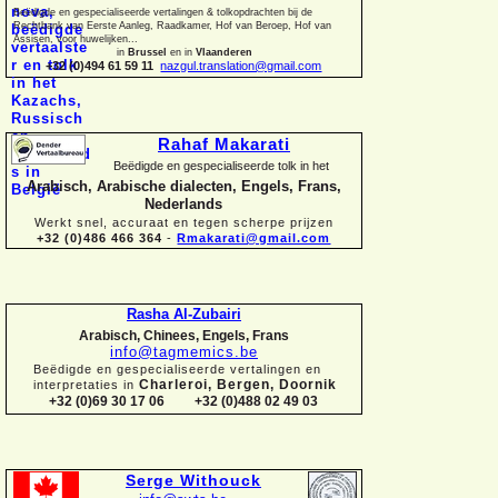
Beëdigde en gespecialiseerde vertalingen &
tolkopdrachten bij de
Rechtbank van Eerste Aanleg, Raadkamer, Hof van Beroep, Hof van
Assisen, voor huwelijken...
in
Brussel
en in
Vlaanderen
+32 (0)494 61 59 11
nazgul.translation@gmail.com
Rahaf Makarati
Beëdigde en gespecialiseerde tolk in het
Arabisch, Arabische dialecten, Engels, Frans,
Nederlands
Werkt snel, accuraat en tegen scherpe prijzen
+32 (0)486 466 364
-
Rmakarati@gmail.com
Rasha Al-
Zubairi
Arabisch, Chinees, Engels, Frans
info@tagmemics.be
Beëdigde en gespecialiseerde vertalingen en
Charleroi, Bergen, Doornik
interpretaties in
+32 (0)69 30 17 06 +32 (0)488 02 49 03
Serge Withouck