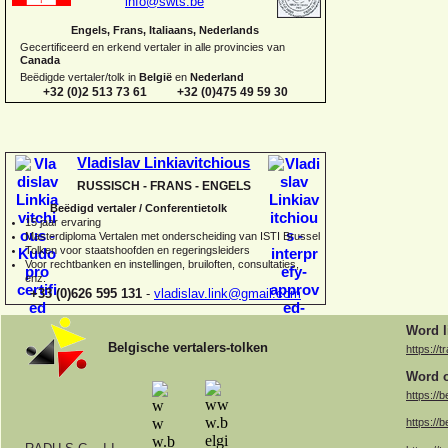
info@swts.be
Engels, Frans, Italiaans, Nederlands
Gecertificeerd en erkend vertaler in alle provincies van
Canada
Beëdigde vertaler/tolk in
België
en
Nederland
+32 (0)2 513 73 61 +32 (0)475 49 59 30
Vladislav Linkiavitchious
RUSSISCH -
FRANS -
ENGELS
Beëdigd vertaler / Conferentietolk
15 jaar ervaring
Master
diploma Vertalen met onderscheiding van ISTI Brussel
Tolken voor staatshoofden en regeringsleiders
Voor rechtbanken en instellingen, bruiloften, consultaties,
enz.
+33 (0)626 595 131
-
vladislav.link@gmail.com
Word l
Belgische vertalers-
tolken
https://t
Word o
https://b
https://b