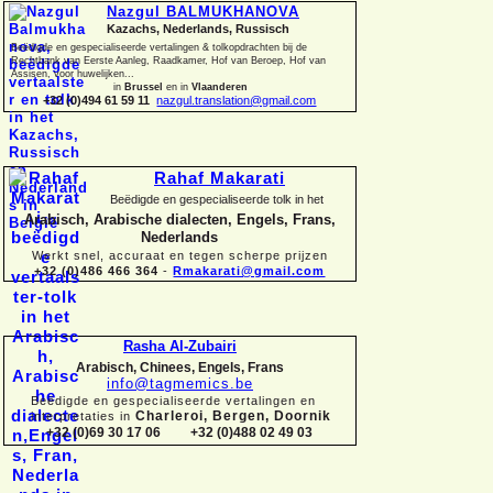
Nazgul BALMUKHANOVA
Kazachs, Nederlands, Russisch
Beëdigde en gespecialiseerde vertalingen &
tolkopdrachten bij de
Rechtbank van Eerste Aanleg, Raadkamer, Hof van Beroep, Hof van
Assisen, voor huwelijken...
in
Brussel
en in
Vlaanderen
+32 (0)494 61 59 11
nazgul.translation@gmail.com
Rahaf Makarati
Beëdigde en gespecialiseerde tolk in het
Arabisch, Arabische dialecten, Engels, Frans,
Nederlands
Werkt snel, accuraat en tegen scherpe prijzen
+32 (0)486 466 364
-
Rmakarati@gmail.com
Rasha Al-
Zubairi
Arabisch, Chinees, Engels, Frans
info@tagmemics.be
Beëdigde en gespecialiseerde vertalingen en
Charleroi, Bergen, Doornik
interpretaties in
+32 (0)69 30 17 06 +32 (0)488 02 49 03