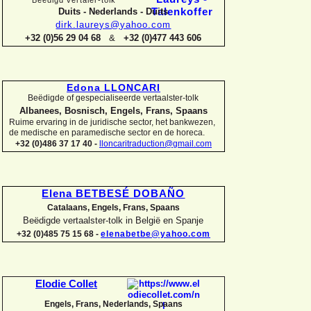
Duits -
Nederlands -
Duits
dirk.laureys@yahoo.com
+32 (0)56 29 04 68
&
+32 (0)477 443 606
Edona LLONCARI
Beëdigde of gespecialiseerde vertaalster-
tolk
Albanees, Bosnisch, Engels, Frans, Spaans
Ruime ervaring in de juridische sector, het bankwezen,
de medische en paramedische sector en de horeca.
+32 (0)486 37 17 40 -
lloncaritraduction@gmail.com
Elena BETBESÉ DOBAÑO
Catalaans, Engels, Frans, Spaans
Beëdigde vertaalster-
tolk in België en Spanje
+32 (0)485 75 15 68 -
elenabetbe@yahoo.com
Elodie Collet
Engels, Frans, Nederlands, Spaans