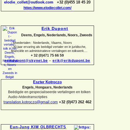
elodie_collet@outlook.com
+32 (0)455 18 45 20
https://www.elodiecollet.com/
Erik Dupont
Deens, Engels, Nederlands, Noors, Zweeds
-
Moedertalen : Nederlands, Vlaams, Noors
-
30 jaar ervaring als beëdigd vertaler en in juridische,
financiële en administratieve vertalingen en tolkwerk....
+ 32 (0)471 75 66 59
erikdupont@skynet.be
–
erik@erikdupont.be
Eszter Kotroczo
Engels, Hongaars, Nederlands
Beëdigde en gespecialiseerde vertalingen en tolken
Audio-
/videotranscripties
translation.kotroczo@gmail.com
+32 (0)473 262 462
Eun-
Jung KIM OLBRECHTS