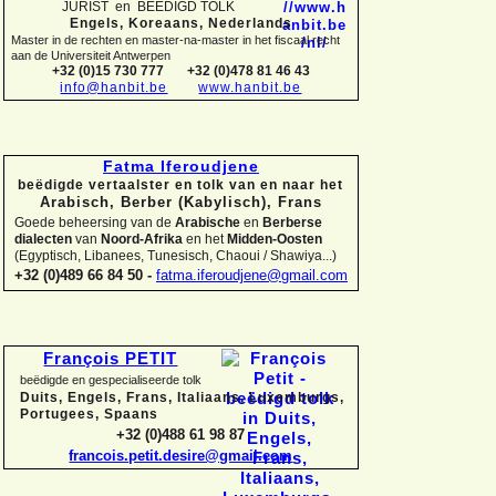
JURIST en BEËDIGD TOLK
Engels, Koreaans,
Nederlands
Master in de rechten en master-
na-
master in het fiscaal recht
aan de Universiteit Antwerpen
+32 (0)15 730 777
+32 (0)478 81 46 43
info@hanbit.be
www.hanbit.be
Fatma Iferoudjene
beëdigde vertaalster en tolk van en naar het
Arabisch, Berber (Kabylisch), Frans
Goede beheersing van de
Arabische
en
Berberse
dialecten
van
Noord-
Afrika
en het
Midden-
Oosten
(Egyptisch, Libanees, Tunesisch, Chaoui / Shawiya...)
+32 (0)489 66 84 50 -
fatma.iferoudjene@gmail.com
François PETIT
beëdigde en gespecialiseerde tolk
Duits, Engels, Frans, Italiaans, Luxemburgs,
Portugees, Spaans
+32 (0)488 61 98 87
francois.petit.desire@gmail.com