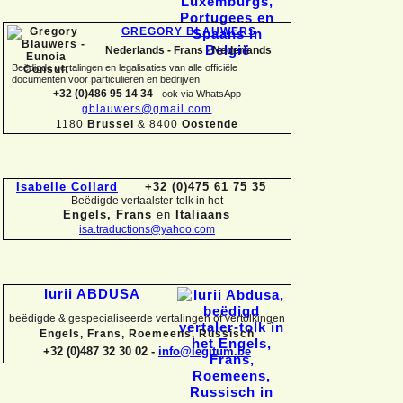
GREGORY BLAUWERS
Nederlands -
Frans -
Nederlands
Beëdigde vertalingen en legalisaties van alle officiële
documenten voor particulieren en bedrijven
+32 (0)486 95 14 34
-
ook via WhatsApp
gblauwers@gmail.com
1180
Brussel
& 8400
Oostende
Isabelle Collard
+32 (0)475 61 75 35
Beëdigde vertaalster-
tolk in het
Engels, Frans
en
Italiaans
isa.traductions@yahoo.com
Iurii ABDUSA
beëdigde & gespecialiseerde vertalingen of vertolkingen
Engels, Frans, Roemeens, Russisch
+32 (0)487 32 30 02 -
info@legitum.be