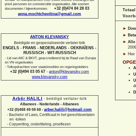
privé personen en commerciële organisaties. Alle soorten
+32 (0)474 84 28 03
documenten / bijeenkomsten.
Totaa
anna.mochtchevitina@gmail.com
Voorb
►
Dow
►
Beta
ANTON KLEVANSKY
►
Alle
Beëdigde en gespecialiseerde vertaler-
tolk
2006
ENGELS -
FRANS -
NEDERLANDS -
OEKRAÏENS -
RUSSISCH -
WIT-
RUSSISCH
►
Hier
-
Lid van AIIC & BKVT, geaccrediteerd bij de Raad van Europa
OPGE
en VN-
organisaties
-
Tolkopdrachten voor staatshoofden en regeringsleiders
A
+32 (0)494 03 05 67
-
anton@klevansky.com
U
www.klevansky.com
U
d
D
Arbër HALILI
-
beëdigd vertaler-
tolk
Albanees -
Nederlands -
Albanees
arber.halili@hotmail.com
+32 (0)488 49 08 68 -
Bachelor of Laws, Certificaat in het gerechtsvertalen
-
en -
tolken
-
Copywriting, ondertiteling, proeflezen