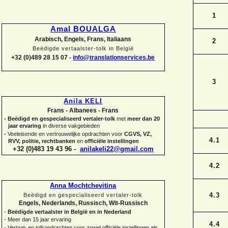
1
Amal BOUALGA
Arabisch, Engels, Frans, Italiaans
2
Beëdigde vertaalster-
tolk in België
+32 (0)489 28 15 07 -
info@translationservices.be
3
Anila KELI
Frans -
Albanees -
Frans
-
Beëdigd en gespecialiseerd vertaler-
tolk
met
meer dan 20
jaar ervaring
in diverse vakgebieden
-
Veeleisende en vertrouwelijke opdrachten voor
CGVS, VZ,
4.1
RVV, politie, rechtbanken
en
officiële instellingen
+32 (0)483 19 43 96 -
anilakeli22@gmail.com
4.2
Anna Mochtchevitina
4.3
Beëdigd en gespecialiseerd vertaler-
tolk
Engels, Nederlands, Russisch, Wit-
Russisch
-
Beëdigde vertaalster in België en in Nederland
-
Meer dan 15 jaar ervaring
4.4
-
Vertaal-
en tolkopdrachten voor zowel officiële instellingen als