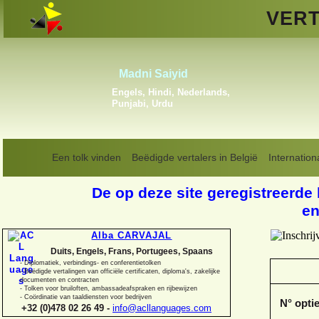
VERT
Aissam Ahmidan
Arabisch, Frans,
Maghrebijns Arabisch
Een tolk vinden
Beëdigde vertalers in België
Internation
De op deze site geregistreerde 
en
Alba CARVAJAL
Duits, Engels, Frans, Portugees, Spaans
-
Diplomatiek, verbindings-
en conferentietolken
-
Beëdigde vertalingen van officiële certificaten, diploma's, zakelijke
documenten en contracten
-
Tolken voor bruiloften, ambassadeafspraken en rijbewijzen
-
Coördinatie van taaldiensten voor bedrijven
N° opti
+32 (0)478 02 26 49 -
info@acllanguages.com