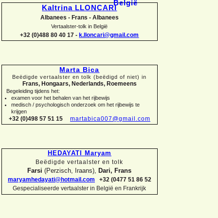
Kaltrina LLONCARI
Albanees -
Frans -
Albanees
Vertaalster-
tolk in België
+32 (0)488 80 40 17 -
k.lloncari@gmail.com
Marta Bica
Beëdigde vertaalster en tolk (beëdigd of niet) in
Frans, Hongaars, Nederlands, Roemeens
Begeleiding tijdens het:
examen voor het behalen van het rijbewijs
medisch / psychologisch onderzoek om het rijbewijs te
krijgen
+32 (0)498 57 51 15
martabica007@gmail.com
HEDAYATI Maryam
Beëdigde vertaalster en tolk
Farsi
(Perzisch, Iraans),
Dari, Frans
maryamhedayati@hotmail.com
+32 (0477 51 86 52
Gespecialiseerde vertaalster in België en Frankrijk