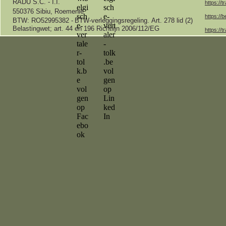
RADU S.C. -
I.I.
https://t
550376 Sibiu, Roemenië
https://b
BTW: RO52995382 -
BTW-
verleggingsregeling.
Art.
278 lid (2)
Belastingwet;
art.
44 en 196 Richtlijn 2006/112/EG
https://t