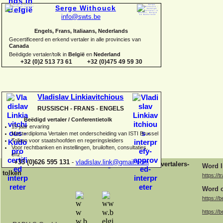
Serge Withouck
info@swts.be
Engels, Frans, Italiaans, Nederlands
Gecertificeerd en erkend vertaler in alle provincies van
Canada
Beëdigde vertaler/tolk in
België
en
Nederland
+32 (0)2 513 73 61 +32 (0)475 49 59 30
Vladislav Linkiavitchious
RUSSISCH -
FRANS -
ENGELS
Beëdigd vertaler / Conferentietolk
15 jaar ervaring
Master
diploma Vertalen met onderscheiding van ISTI Brussel
Tolken voor staatshoofden en regeringsleiders
Voor rechtbanken en instellingen, bruiloften, consultaties,
enz.
+33 (0)626 595 131
-
vladislav.link@gmail.com
Belgische vertalers-
Word l
tolken
https://t
Word o
https://b
https://b