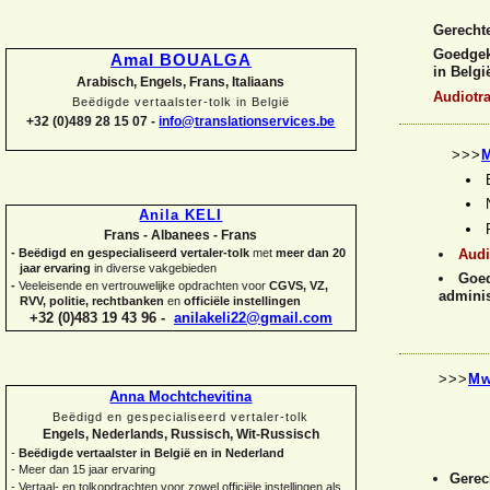
Gerecht
Goedgeke
Amal BOUALGA
in Belgi
Arabisch, Engels, Frans, Italiaans
Audiotra
Beëdigde vertaalster-
tolk in België
+32 (0)489 28 15 07 -
info@translationservices.be
>>>
M
Anila KELI
Frans -
Albanees -
Frans
Audi
-
Beëdigd en gespecialiseerd vertaler-
tolk
met
meer dan 20
jaar ervaring
in diverse vakgebieden
Goed
-
Veeleisende en vertrouwelijke opdrachten voor
CGVS, VZ,
adminis
RVV, politie, rechtbanken
en
officiële instellingen
+32 (0)483 19 43 96 -
anilakeli22@gmail.com
>>>
Mw
Anna Mochtchevitina
Beëdigd en gespecialiseerd vertaler-
tolk
Engels, Nederlands, Russisch, Wit-
Russisch
-
Beëdigde vertaalster in België en in Nederland
-
Meer dan 15 jaar ervaring
Gerec
-
Vertaal-
en tolkopdrachten voor zowel officiële instellingen als