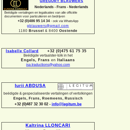
GREGORY BLAUWERS
Nederlands -
Frans -
Nederlands
Beëdigde vertalingen en legalisaties van alle officiële
documenten voor particulieren en bedrijven
+32 (0)486 95 14 34
-
ook via WhatsApp
gblauwers@gmail.com
1180
Brussel
& 8400
Oostende
Isabelle Collard
+32 (0)475 61 75 35
Beëdigde vertaalster-
tolk in het
Engels, Frans
en
Italiaans
isa.traductions@yahoo.com
Iurii ABDUSA
beëdigde & gespecialiseerde vertalingen of vertolkingen
Engels, Frans, Roemeens, Russisch
+32 (0)487 32 30 02 -
info@legitum.be
Kaltrina LLONCARI