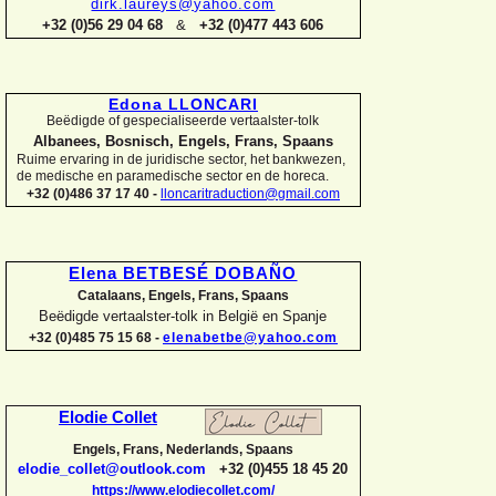
dirk.laureys@yahoo.com
+32 (0)56 29 04 68
&
+32 (0)477 443 606
Edona LLONCARI
Beëdigde of gespecialiseerde vertaalster-
tolk
Albanees, Bosnisch, Engels, Frans, Spaans
Ruime ervaring in de juridische sector, het bankwezen,
de medische en paramedische sector en de horeca.
+32 (0)486 37 17 40 -
lloncaritraduction@gmail.com
Elena BETBESÉ DOBAÑO
Catalaans, Engels, Frans, Spaans
Beëdigde vertaalster-
tolk in België en Spanje
+32 (0)485 75 15 68 -
elenabetbe@yahoo.com
Elodie Collet
Engels, Frans, Nederlands, Spaans
elodie_collet@outlook.com
+32 (0)455 18 45 20
https://www.elodiecollet.com/