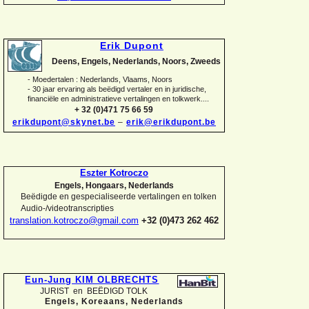
Erik Dupont
Deens, Engels, Nederlands, Noors, Zweeds
-
Moedertalen : Nederlands, Vlaams, Noors
-
30 jaar ervaring als beëdigd vertaler en in juridische,
financiële en administratieve vertalingen en tolkwerk....
+ 32 (0)471 75 66 59
erikdupont@skynet.be
–
erik@erikdupont.be
Eszter Kotroczo
Engels, Hongaars, Nederlands
Beëdigde en gespecialiseerde vertalingen en tolken
Audio-
/videotranscripties
translation.kotroczo@gmail.com
+32 (0)473 262 462
Eun-
Jung KIM OLBRECHTS
JURIST en BEËDIGD TOLK
Engels, Koreaans,
Nederlands