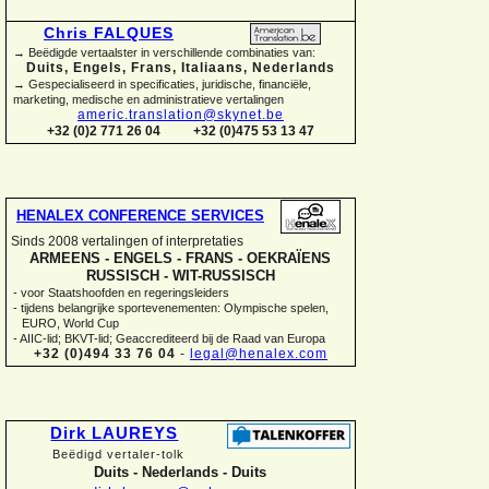
Chris FALQUES
→ Beëdigde vertaalster in verschillende combinaties van:
Duits, Engels, Frans, Italiaans, Nederlands
→ Gespecialiseerd in specificaties, juridische, financiële,
marketing, medische en administratieve vertalingen
americ.translation@skynet.be
+32 (0)2 771 26 04
+32 (0)475 53 13 47
HENALEX CONFERENCE SERVICES
Sinds 2008 vertalingen of interpretaties
ARMEENS -
ENGELS -
FRANS -
OEKRAÏENS
RUSSISCH -
WIT-
RUSSISCH
-
voor Staatshoofden en regeringsleiders
-
tijdens belangrijke sportevenementen: Olympische spelen,
EURO, World Cup
-
AIIC-
lid; BKVT-
lid; Geaccrediteerd bij de Raad van Europa
+32 (0)494 33 76 04
-
legal@henalex.com
Dirk LAUREYS
Beëdigd vertaler-
tolk
Duits -
Nederlands -
Duits