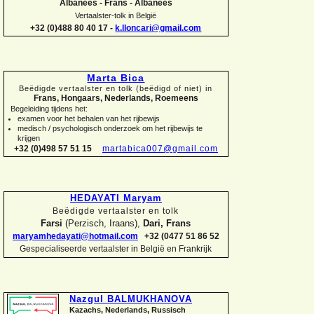
Albanees -
Frans -
Albanees
Vertaalster-
tolk in België
+32 (0)488 80 40 17 -
k.lloncari@gmail.com
Marta Bica
Beëdigde vertaalster en tolk (beëdigd of niet) in
Frans, Hongaars, Nederlands, Roemeens
Begeleiding tijdens het:
examen voor het behalen van het rijbewijs
medisch / psychologisch onderzoek om het rijbewijs te
krijgen
+32 (0)498 57 51 15
martabica007@gmail.com
HEDAYATI Maryam
Beëdigde vertaalster en tolk
Farsi
(Perzisch, Iraans),
Dari, Frans
maryamhedayati@hotmail.com
+32 (0477 51 86 52
Gespecialiseerde vertaalster in België en Frankrijk
Nazgul BALMUKHANOVA
Kazachs, Nederlands, Russisch