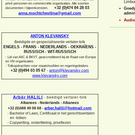
Limbur
privé personen en commerciële organisaties. Alle soorten
+32 (0)474 84 28 03
documenten / bijeenkomsten.
Goedg
anna.mochtchevitina@gmail.com
admin
Audio
ANTON KLEVANSKY
Beëdigde en gespecialiseerde vertaler-
tolk
ENGELS -
FRANS -
NEDERLANDS -
OEKRAÏENS -
RUSSISCH -
WIT-
RUSSISCH
-
Lid van AIIC & BKVT, geaccrediteerd bij de Raad van Europa
en VN-
organisaties
-
Tolkopdrachten voor staatshoofden en regeringsleiders
+32 (0)494 03 05 67
-
anton@klevansky.com
www.klevansky.com
Arbër HALILI
-
beëdigd vertaler-
tolk
Albanees -
Nederlands -
Albanees
arber.halili@hotmail.com
+32 (0)488 49 08 68 -
Bachelor of Laws, Certificaat in het gerechtsvertalen
-
en -
tolken
-
Copywriting, ondertiteling, proeflezen