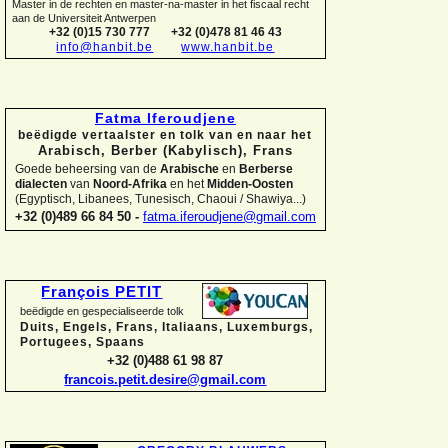
Master in de rechten en master-
na-
master in het fiscaal recht
aan de Universiteit Antwerpen
+32 (0)15 730 777
+32 (0)478 81 46 43
info@hanbit.be
www.hanbit.be
Fatma Iferoudjene
beëdigde vertaalster en tolk van en naar het
Arabisch, Berber (Kabylisch), Frans
Goede beheersing van de
Arabische
en
Berberse
dialecten
van
Noord-
Afrika
en het
Midden-
Oosten
(Egyptisch, Libanees, Tunesisch, Chaoui / Shawiya...)
+32 (0)489 66 84 50 -
fatma.iferoudjene@gmail.com
François PETIT
beëdigde en gespecialiseerde tolk
Duits, Engels, Frans, Italiaans, Luxemburgs,
Portugees, Spaans
+32 (0)488 61 98 87
francois.petit.desire@gmail.com