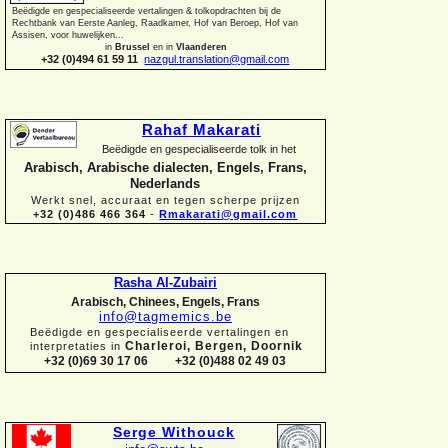
Beëdigde en gespecialiseerde vertalingen &
tolkopdrachten bij de
Rechtbank van Eerste Aanleg, Raadkamer, Hof van Beroep, Hof van
Assisen, voor huwelijken...
in
Brussel
en in
Vlaanderen
+32 (0)494 61 59 11
nazgul.translation@gmail.com
Rahaf Makarati
Beëdigde en gespecialiseerde tolk in het
Arabisch, Arabische dialecten, Engels, Frans,
Nederlands
Werkt snel, accuraat en tegen scherpe prijzen
+32 (0)486 466 364
-
Rmakarati@gmail.com
Rasha Al-
Zubairi
Arabisch, Chinees, Engels, Frans
info@tagmemics.be
Beëdigde en gespecialiseerde vertalingen en
Charleroi, Bergen, Doornik
interpretaties in
+32 (0)69 30 17 06 +32 (0)488 02 49 03
Serge Withouck