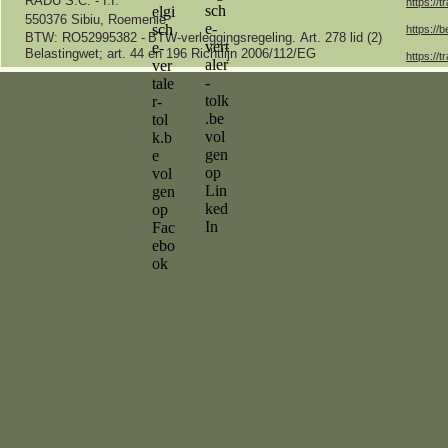
RADU S.C. -
I.I.
https://t
550376 Sibiu, Roemenië
https://b
BTW: RO52995382 -
BTW-
verleggingsregeling.
Art.
278 lid (2)
Belastingwet;
art.
44 en 196 Richtlijn 2006/112/EG
https://t