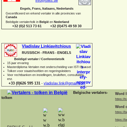
info@swts.be
Engels, Frans, Italiaans, Nederlands
Gecertificeerd en erkend vertaler in alle provincies van
Canada
Beëdigde vertaler/tolk in
België
en
Nederland
+32 (0)2 513 73 61 +32 (0)475 49 59 30
Vladislav Linkiavitchious
RUSSISCH -
FRANS -
ENGELS
Beëdigd vertaler / Conferentietolk
15 jaar ervaring
Master
diploma Vertalen met onderscheiding van ISTI Brussel
Tolken voor staatshoofden en regeringsleiders
Voor rechtbanken en instellingen, bruiloften, consultaties,
enz.
+33 (0)626 595 131
-
vladislav.link@gmail.com
Belgische vertalers-
Word l
tolken
https://t
Word o
https://b
https://b