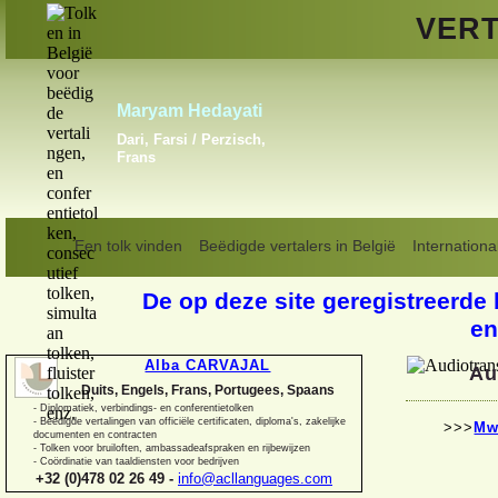
VERT
Vladislav Linkiavitchious
Engels, Frans, Russisch
Een tolk vinden
Beëdigde vertalers in België
Internationa
De op deze site geregistreerde 
en
Alba CARVAJAL
Au
Duits, Engels, Frans, Portugees, Spaans
-
Diplomatiek, verbindings-
en conferentietolken
-
Beëdigde vertalingen van officiële certificaten, diploma's, zakelijke
>>>
Mw
documenten en contracten
-
Tolken voor bruiloften, ambassadeafspraken en rijbewijzen
-
Coördinatie van taaldiensten voor bedrijven
+32 (0)478 02 26 49 -
info@acllanguages.com