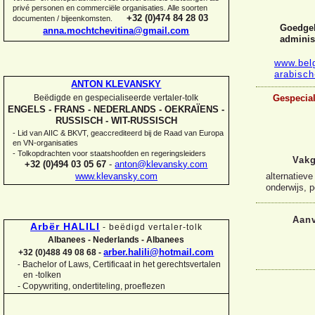
privé personen en commerciële organisaties. Alle soorten
+32 (0)474 84 28 03
documenten / bijeenkomsten.
Goedgek
anna.mochtchevitina@gmail.com
administ
www.bel
arabisch
ANTON KLEVANSKY
Beëdigde en gespecialiseerde vertaler-
tolk
Gespecial
ENGELS -
FRANS -
NEDERLANDS -
OEKRAÏENS -
RUSSISCH -
WIT-
RUSSISCH
-
Lid van AIIC & BKVT, geaccrediteerd bij de Raad van Europa
en VN-
organisaties
-
Tolkopdrachten voor staatshoofden en regeringsleiders
Vakg
+32 (0)494 03 05 67
-
anton@klevansky.com
alternatiev
www.klevansky.com
onderwijs, p
Aanv
Arbër HALILI
-
beëdigd vertaler-
tolk
Albanees -
Nederlands -
Albanees
arber.halili@hotmail.com
+32 (0)488 49 08 68 -
Bachelor of Laws, Certificaat in het gerechtsvertalen
-
en -
tolken
-
Copywriting, ondertiteling, proeflezen