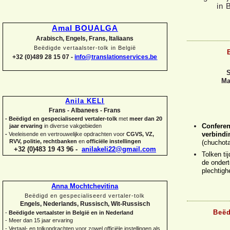
Amal BOUALGA
Arabisch, Engels, Frans, Italiaans
Beëdigde vertaalster-
tolk in België
+32 (0)489 28 15 07 -
info@translationservices.be
S
Ma
Anila KELI
Frans -
Albanees -
Frans
-
Beëdigd en gespecialiseerd vertaler-
tolk
met
meer dan 20
Conferent
jaar ervaring
in diverse vakgebieden
verbindi
-
Veeleisende en vertrouwelijke opdrachten voor
CGVS, VZ,
RVV, politie, rechtbanken
en
officiële instellingen
(chuchot
+32 (0)483 19 43 96 -
anilakeli22@gmail.com
Tolken ti
de onder
plechtig
Anna Mochtchevitina
Beëdigd en gespecialiseerd vertaler-
tolk
Engels, Nederlands, Russisch, Wit-
Russisch
Beëd
-
Beëdigde vertaalster in België en in Nederland
-
Meer dan 15 jaar ervaring
-
Vertaal-
en tolkopdrachten voor zowel officiële instellingen als