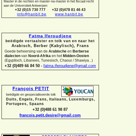
Master in de rechten en master-
na-
master in het fiscaal recht
aan de Universiteit Antwerpen
+32 (0)15 730 777
+32 (0)478 81 46 43
info@hanbit.be
www.hanbit.be
Fatma Iferoudjene
beëdigde vertaalster en tolk van en naar het
Arabisch, Berber (Kabylisch), Frans
Goede beheersing van de
Arabische
en
Berberse
dialecten
van
Noord-
Afrika
en het
Midden-
Oosten
(Egyptisch, Libanees, Tunesisch, Chaoui / Shawiya...)
+32 (0)489 66 84 50 -
fatma.iferoudjene@gmail.com
François PETIT
beëdigde en gespecialiseerde tolk
Duits, Engels, Frans, Italiaans, Luxemburgs,
Portugees, Spaans
+32 (0)488 61 98 87
francois.petit.desire@gmail.com