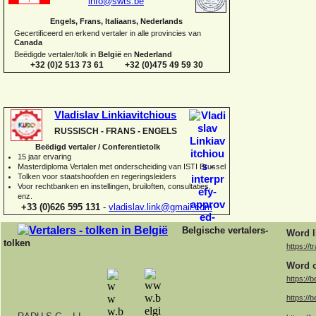
info@swts.be
Engels, Frans, Italiaans, Nederlands
Gecertificeerd en erkend vertaler in alle provincies van
Canada
Beëdigde vertaler/tolk in
België
en
Nederland
+32 (0)2 513 73 61 +32 (0)475 49 59 30
Vladislav Linkiavitchious
RUSSISCH -
FRANS -
ENGELS
Beëdigd vertaler / Conferentietolk
15 jaar ervaring
Master
diploma Vertalen met onderscheiding van ISTI Brussel
Tolken voor staatshoofden en regeringsleiders
Voor rechtbanken en instellingen, bruiloften, consultaties,
enz.
+33 (0)626 595 131
-
vladislav.link@gmail.com
Belgische vertalers-
Word l
tolken
https://t
Word o
https://b
https://b