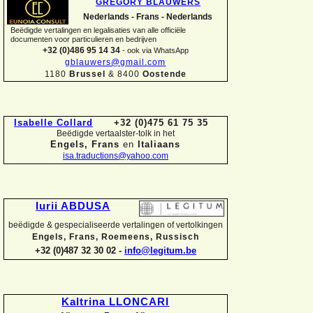
GREGORY BLAUWERS
Nederlands -
Frans -
Nederlands
Beëdigde vertalingen en legalisaties van alle officiële
documenten voor particulieren en bedrijven
+32 (0)486 95 14 34
-
ook via WhatsApp
gblauwers@gmail.com
1180
Brussel
& 8400
Oostende
Isabelle Collard
+32 (0)475 61 75 35
Beëdigde vertaalster-
tolk in het
Engels, Frans
en
Italiaans
isa.traductions@yahoo.com
Iurii ABDUSA
beëdigde & gespecialiseerde vertalingen of vertolkingen
Engels, Frans, Roemeens, Russisch
+32 (0)487 32 30 02 -
info@legitum.be
Kaltrina LLONCARI