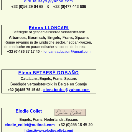
dirk.laureys@yahoo.com
+32 (0)56 29 04 68
&
+32 (0)477 443 606
Edona LLONCARI
Beëdigde of gespecialiseerde vertaalster-
tolk
Albanees, Bosnisch, Engels, Frans, Spaans
Ruime ervaring in de juridische sector, het bankwezen,
de medische en paramedische sector en de horeca.
+32 (0)486 37 17 40 -
lloncaritraduction@gmail.com
Elena BETBESÉ DOBAÑO
Catalaans, Engels, Frans, Spaans
Beëdigde vertaalster-
tolk in België en Spanje
+32 (0)485 75 15 68 -
elenabetbe@yahoo.com
Elodie Collet
Engels, Frans, Nederlands, Spaans
elodie_collet@outlook.com
+32 (0)455 18 45 20
https://www.elodiecollet.com/