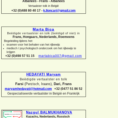
Albanees -
Frans -
Albanees
Vertaalster-
tolk in België
+32 (0)488 80 40 17 -
k.lloncari@gmail.com
Marta Bica
Beëdigde vertaalster en tolk (beëdigd of niet) in
Frans, Hongaars, Nederlands, Roemeens
Begeleiding tijdens het:
examen voor het behalen van het rijbewijs
medisch / psychologisch onderzoek om het rijbewijs te
krijgen
+32 (0)498 57 51 15
martabica007@gmail.com
HEDAYATI Maryam
Beëdigde vertaalster en tolk
Farsi
(Perzisch, Iraans),
Dari, Frans
maryamhedayati@hotmail.com
+32 (0477 51 86 52
Gespecialiseerde vertaalster in België en Frankrijk
Nazgul BALMUKHANOVA
Kazachs, Nederlands, Russisch