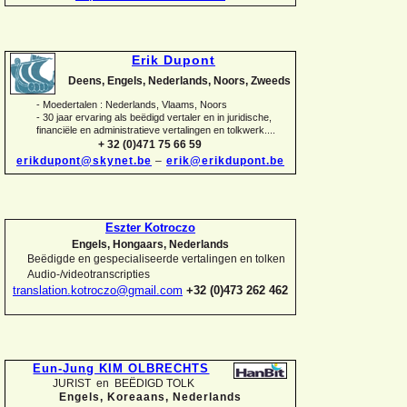
Erik Dupont
Deens, Engels, Nederlands, Noors, Zweeds
-
Moedertalen : Nederlands, Vlaams, Noors
-
30 jaar ervaring als beëdigd vertaler en in juridische,
financiële en administratieve vertalingen en tolkwerk....
+ 32 (0)471 75 66 59
erikdupont@skynet.be
–
erik@erikdupont.be
Eszter Kotroczo
Engels, Hongaars, Nederlands
Beëdigde en gespecialiseerde vertalingen en tolken
Audio-
/videotranscripties
translation.kotroczo@gmail.com
+32 (0)473 262 462
Eun-
Jung KIM OLBRECHTS
JURIST en BEËDIGD TOLK
Engels, Koreaans,
Nederlands