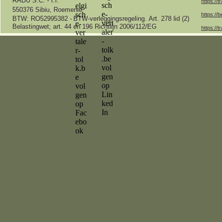
RADU S.C. -
I.I.
https://t
550376 Sibiu, Roemenië
https://b
BTW: RO52995382 -
BTW-
verleggingsregeling.
Art.
278 lid (2)
Belastingwet;
art.
44 en 196 Richtlijn 2006/112/EG
https://t