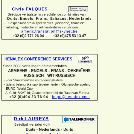
Chris FALQUES
→ Beëdigde vertaalster in verschillende combinaties van:
Duits, Engels, Frans, Italiaans, Nederlands
→ Gespecialiseerd in specificaties, juridische, financiële,
marketing, medische en administratieve vertalingen
americ.translation@skynet.be
+32 (0)2 771 26 04
+32 (0)475 53 13 47
HENALEX CONFERENCE SERVICES
Sinds 2008 vertalingen of interpretaties
ARMEENS -
ENGELS -
FRANS -
OEKRAÏENS
RUSSISCH -
WIT-
RUSSISCH
-
voor Staatshoofden en regeringsleiders
-
tijdens belangrijke sportevenementen: Olympische spelen,
EURO, World Cup
-
AIIC-
lid; BKVT-
lid; Geaccrediteerd bij de Raad van Europa
+32 (0)494 33 76 04
-
legal@henalex.com
Dirk LAUREYS
Beëdigd vertaler-
tolk
Duits -
Nederlands -
Duits