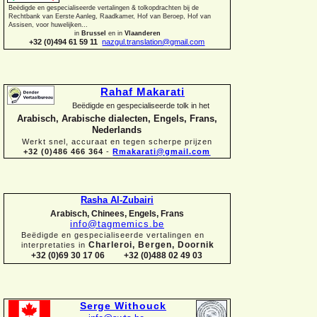
Beëdigde en gespecialiseerde vertalingen &
tolkopdrachten bij de
Rechtbank van Eerste Aanleg, Raadkamer, Hof van Beroep, Hof van
Assisen, voor huwelijken...
in
Brussel
en in
Vlaanderen
+32 (0)494 61 59 11
nazgul.translation@gmail.com
Rahaf Makarati
Beëdigde en gespecialiseerde tolk in het
Arabisch, Arabische dialecten, Engels, Frans,
Nederlands
Werkt snel, accuraat en tegen scherpe prijzen
+32 (0)486 466 364
-
Rmakarati@gmail.com
Rasha Al-
Zubairi
Arabisch, Chinees, Engels, Frans
info@tagmemics.be
Beëdigde en gespecialiseerde vertalingen en
Charleroi, Bergen, Doornik
interpretaties in
+32 (0)69 30 17 06 +32 (0)488 02 49 03
Serge Withouck