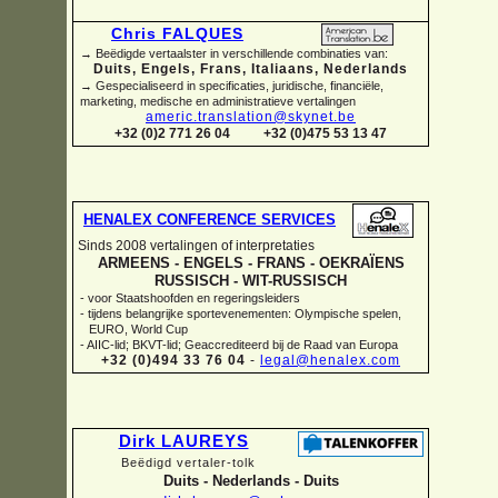
Chris FALQUES
→ Beëdigde vertaalster in verschillende combinaties van:
Duits, Engels, Frans, Italiaans, Nederlands
→ Gespecialiseerd in specificaties, juridische, financiële,
marketing, medische en administratieve vertalingen
americ.translation@skynet.be
+32 (0)2 771 26 04
+32 (0)475 53 13 47
HENALEX CONFERENCE SERVICES
Sinds 2008 vertalingen of interpretaties
ARMEENS -
ENGELS -
FRANS -
OEKRAÏENS
RUSSISCH -
WIT-
RUSSISCH
-
voor Staatshoofden en regeringsleiders
-
tijdens belangrijke sportevenementen: Olympische spelen,
EURO, World Cup
-
AIIC-
lid; BKVT-
lid; Geaccrediteerd bij de Raad van Europa
+32 (0)494 33 76 04
-
legal@henalex.com
Dirk LAUREYS
Beëdigd vertaler-
tolk
Duits -
Nederlands -
Duits