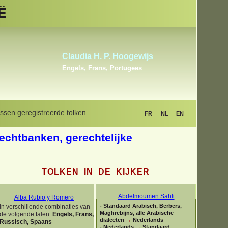
Ë
Fatma Iferoudjene
Arabisch, Berber
(Amazigh),
Frans
ssen geregistreerde tolken
FR
NL
EN
rechtbanken, gerechtelijke
TOLKEN IN DE KIJKER
Abdelmoumen Sahli
Alba Rubio y Romero
-
Standaard Arabisch, Berbers,
In verschillende combinaties van
Maghrebijns, alle Arabische
de volgende talen:
Engels, Frans,
dialecten
→
Nederlands
Russisch, Spaans
-
Nederlands
→
Standaard