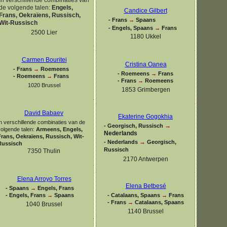
de volgende talen:
Engels,
Candice Gilbert
Frans, Oekraïens, Russisch,
-
Frans
→
Spaans
Wit-
Russisch
-
Engels, Spaans
→
Frans
2500 Lier
1180 Ukkel
Carmen Bouritei
Cristina Oanea
-
Frans
→
Roemeens
-
Roemeens
→
Frans
-
Roemeens
→
Frans
-
Frans
→
Roemeens
1020 Brussel
1853 Grimbergen
David Babaev
Ekaterine Gogokhia
n verschillende combinaties van de
→
-
Georgisch, Russisch
volgende talen:
Armeens, Engels,
Nederlands
Frans, Oekraïens, Russisch, Wit-
→
-
Nederlands
Georgisch,
Russisch
Russisch
7350 Thulin
2170 Antwerpen
Elena Arroyo Torres
Elena Betbesé
-
Spaans
→
Engels, Frans
-
Engels, Frans
→
Spaans
-
Catalaans, Spaans
→
Frans
-
Frans
→
Catalaans, Spaans
1040 Brussel
1140 Brussel