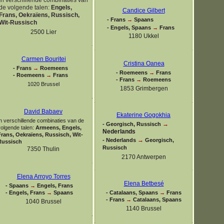
de volgende talen:
Engels,
Candice Gilbert
Frans, Oekraïens, Russisch,
-
Frans
→
Spaans
Wit-
Russisch
-
Engels, Spaans
→
Frans
2500 Lier
1180 Ukkel
Carmen Bouritei
Cristina Oanea
-
Frans
→
Roemeens
-
Roemeens
→
Frans
-
Roemeens
→
Frans
-
Frans
→
Roemeens
1020 Brussel
1853 Grimbergen
David Babaev
Ekaterine Gogokhia
n verschillende combinaties van de
→
-
Georgisch, Russisch
volgende talen:
Armeens, Engels,
Nederlands
Frans, Oekraïens, Russisch, Wit-
→
-
Nederlands
Georgisch,
Russisch
Russisch
7350 Thulin
2170 Antwerpen
Elena Arroyo Torres
Elena Betbesé
-
Spaans
→
Engels, Frans
-
Engels, Frans
→
Spaans
-
Catalaans, Spaans
→
Frans
-
Frans
→
Catalaans, Spaans
1040 Brussel
1140 Brussel