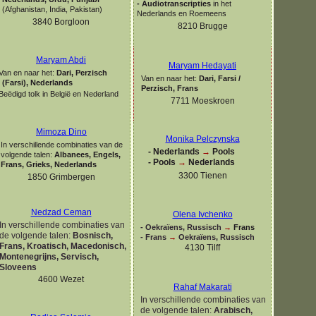
-
Audiotranscripties
in het
(Afghanistan, India, Pakistan)
Nederlands en Roemeens
3840 Borgloon
8210 Brugge
Maryam Abdi
Maryam Hedayati
Van en naar het:
Dari, Perzisch
Van en naar het:
Dari, Farsi /
(Farsi), Nederlands
Perzisch, Frans
Beëdigd tolk in België en Nederland
7711 Moeskroen
Mimoza Dino
Monika Pelczynska
In verschillende combinaties van de
-
Nederlands
→
Pools
volgende talen:
Albanees, Engels,
-
Pools
→
Nederlands
Frans, Grieks, Nederlands
3300 Tienen
1850 Grimbergen
Nedzad Ceman
Olena Ivchenko
In verschillende combinaties van
-
Oekraïens, Russisch
→
Frans
de volgende talen:
Bosnisch,
-
Frans
→
Oekraïens, Russisch
Frans, Kroatisch, Macedonisch,
4130 Tilff
Montenegrijns, Servisch,
Sloveens
4600 Wezet
Rahaf Makarati
In verschillende combinaties van
de volgende talen:
Arabisch,