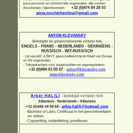
privé personen en commerciële organisaties. Alle soorten
+32 (0)474 84 28 03
documenten / bijeenkomsten.
anna.mochtchevitina@gmail.com
ANTON KLEVANSKY
Beëdigde en gespecialiseerde vertaler-
tolk
ENGELS -
FRANS -
NEDERLANDS -
OEKRAÏENS -
RUSSISCH -
WIT-
RUSSISCH
-
Lid van AIIC & BKVT, geaccrediteerd bij de Raad van Europa
en VN-
organisaties
-
Tolkopdrachten voor staatshoofden en regeringsleiders
+32 (0)494 03 05 67
-
anton@klevansky.com
www.klevansky.com
Arbër HALILI
-
beëdigd vertaler-
tolk
Albanees -
Nederlands -
Albanees
arber.halili@hotmail.com
+32 (0)488 49 08 68 -
Bachelor of Laws, Certificaat in het gerechtsvertalen
-
en -
tolken
-
Copywriting, ondertiteling, proeflezen