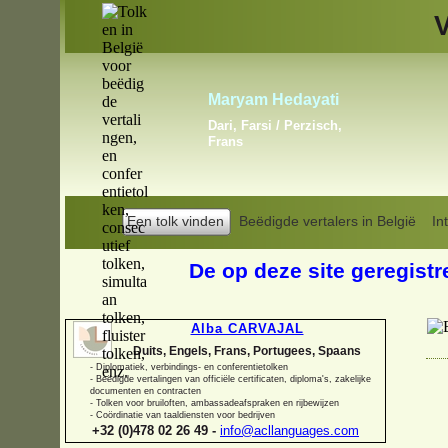
Claudia H. P. Hoogewijs
Engels, Frans, Portugees
Een tolk vinden
Beëdigde vertalers in België
In
De op deze site geregistr
Alba CARVAJAL
Duits, Engels, Frans, Portugees, Spaans
-
Diplomatiek, verbindings-
en conferentietolken
-
Beëdigde vertalingen van officiële certificaten, diploma's, zakelijke
documenten en contracten
-
Tolken voor bruiloften, ambassadeafspraken en rijbewijzen
-
Coördinatie van taaldiensten voor bedrijven
+32 (0)478 02 26 49 -
info@acllanguages.com