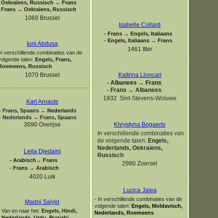
Oekraïens, Russisch
→
Frans
Frans
→
Oekraïens, Russisch
1060 Brussel
Isabelle Collard
-
Frans
→
Engels, Italiaans
-
Engels, Italiaans
→
Frans
Iurii Abdusa
1461 Itter
In verschillende combinaties van de
volgende talen:
Engels, Frans,
Roemeens, Russisch
1070 Brussel
Kaltrina Lloncari
-
Albanees
→
Frans
-
Frans
→
Albanees
1932
Sint-
Stevens-
Woluwe
Karl Arnauts
-
Frans, Spaans
→
Nederlands
-
Nederlands
→
Frans, Spaans
3090 Overijse
Khrystyna Bogaerts
In verschillende combinaties van
de volgende talen:
Engels,
Nederlands, Oekraïens,
Leila Djedaini
Russisch
-
Arabisch
→
Frans
2980 Zoersel
-
Frans
→
Arabisch
4020 Luik
Lucica Jalea
-
In verschillende combinaties van de
Madni Saiyid
volgende talen:
Engels, Moldavisch,
Van en naar het:
Engels, Hindi,
Nederlands, Roemeens
Nederlands, Urdu, Punjabi