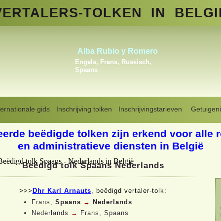
VERTALERS-
TOLKEN
IN BELGI
Vladislav Linkiavitchious
Engels, Frans, Russisch
ternationale gids
Inschrijving tolken
Inschrijvingstarieven
Getuigeni
Vertaler tolk in België
>
Spaans-Nederlands
eerde beëdigde tolken zijn erkend voor alle 
en administratieve diensten in België
Beëdigd tolk Spaans Nederlands
>>>
Dhr Karl Arnauts
, beëdigd vertaler-
tolk:
Frans,
Spaans
→
Nederlands
Nederlands
→
Frans, Spaans