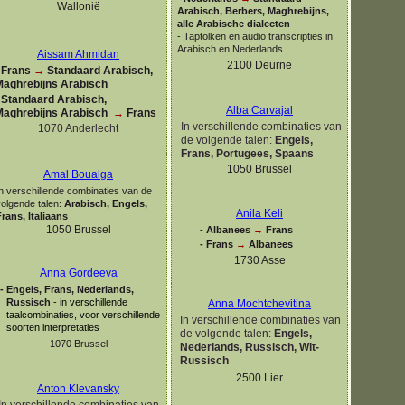
Wallonië
Arabisch, Berbers, Maghrebijns,
alle Arabische dialecten
-
Taptolken en audio transcripties in
Arabisch en Nederlands
Aissam Ahmidan
2100 Deurne
Frans
→
Standaard Arabisch,
Maghrebijns Arabisch
Standaard Arabisch,
Alba Carvajal
Maghrebijns Arabisch
→
Frans
In verschillende combinaties van
1070 Anderlecht
de volgende talen:
Engels,
Frans, Portugees, Spaans
1050 Brussel
Amal Boualga
n verschillende combinaties van de
volgende talen:
Arabisch, Engels,
Anila Keli
rans, Italiaans
1050 Brussel
-
Albanees
→
Frans
-
Frans
→
Albanees
1730 Asse
Anna Gordeeva
-
Engels, Frans, Nederlands,
Russisch
-
in verschillende
Anna Mochtchevitina
taalcombinaties, voor verschillende
In verschillende combinaties van
soorten interpretaties
de volgende talen:
Engels,
1070 Brussel
Nederlands, Russisch, Wit-
Russisch
2500 Lier
Anton Klevansky
In verschillende combinaties van