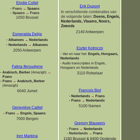
Elodie Collet
Erik Dupont
-
Frans
→
Spaans
In verschillende combinaties van
-
Spaans
→
Frans
de volgende talen
:
Deens, Engels,
1050 Brussel
Nederlands, Vlaams, Noors,
Zweeds
2140 Antwerpen
Esmeralda Delija
-
Albanees
→
Nederlands
-
Nederlands
→
Albanees
Eszter Kotroczo
2050 Antwerpen
-
Van en naar het:
Engels, Hongaars,
Nederlands
-
Audio transcripties in Engels,
Fatma Iferoudjene
Hongaars en Nederlands
-
Arabisch, Berber
(Amazigh)
→
3110 Rotselaar
Frans
-
Frans
→
Arabisch, Berber
(Amazigh)
François Biot
6040 Jumet
-
Nederlands
→
Frans
-
Frans
→
Nederlands
5100 Namen
Geneviève Caillet
-
Frans
→
Engels, Spaans
7000 Bergen
Gregory Blauwers
-
Frans
→
Nederlands
-
Nederlands
→
Frans
Iren Markina
1180 Brussel & 8400 Oostende