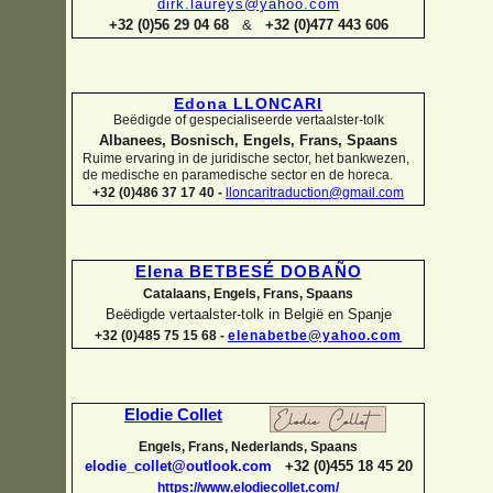
dirk.laureys@yahoo.com
+32 (0)56 29 04 68
&
+32 (0)477 443 606
Edona LLONCARI
Beëdigde of gespecialiseerde vertaalster-
tolk
Albanees, Bosnisch, Engels, Frans, Spaans
Ruime ervaring in de juridische sector, het bankwezen,
de medische en paramedische sector en de horeca.
+32 (0)486 37 17 40 -
lloncaritraduction@gmail.com
Elena BETBESÉ DOBAÑO
Catalaans, Engels, Frans, Spaans
Beëdigde vertaalster-
tolk in België en Spanje
+32 (0)485 75 15 68 -
elenabetbe@yahoo.com
Elodie Collet
Engels, Frans, Nederlands, Spaans
elodie_collet@outlook.com
+32 (0)455 18 45 20
https://www.elodiecollet.com/