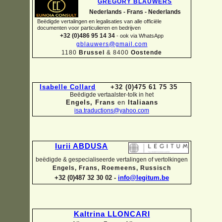
GREGORY BLAUWERS
Nederlands -
Frans -
Nederlands
Beëdigde vertalingen en legalisaties van alle officiële
documenten voor particulieren en bedrijven
+32 (0)486 95 14 34
-
ook via WhatsApp
gblauwers@gmail.com
1180
Brussel
& 8400
Oostende
Isabelle Collard
+32 (0)475 61 75 35
Beëdigde vertaalster-
tolk in het
Engels, Frans
en
Italiaans
isa.traductions@yahoo.com
Iurii ABDUSA
beëdigde & gespecialiseerde vertalingen of vertolkingen
Engels, Frans, Roemeens, Russisch
+32 (0)487 32 30 02 -
info@legitum.be
Kaltrina LLONCARI