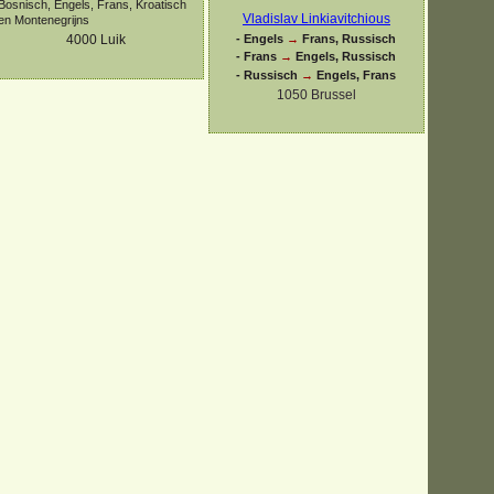
Bosnisch, Engels, Frans, Kroatisch
Vladislav Linkiavitchious
en Montenegrijns
-
Engels
→
Frans, Russisch
4000
Luik
-
Frans
→
Engels, Russisch
-
Russisch
→
Engels, Frans
1050 Brussel