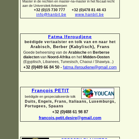
Master in de rechten en master-
na-
master in het fiscaal recht
aan de Universiteit Antwerpen
+32 (0)15 730 777
+32 (0)478 81 46 43
info@hanbit.be
www.hanbit.be
Fatma Iferoudjene
beëdigde vertaalster en tolk van en naar het
Arabisch, Berber (Kabylisch), Frans
Goede beheersing van de
Arabische
en
Berberse
dialecten
van
Noord-
Afrika
en het
Midden-
Oosten
(Egyptisch, Libanees, Tunesisch, Chaoui / Shawiya...)
+32 (0)489 66 84 50 -
fatma.iferoudjene@gmail.com
François PETIT
beëdigde en gespecialiseerde tolk
Duits, Engels, Frans, Italiaans, Luxemburgs,
Portugees, Spaans
+32 (0)488 61 98 87
francois.petit.desire@gmail.com