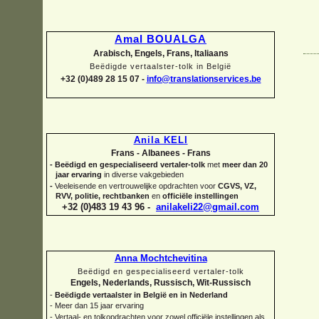
Amal BOUALGA
Arabisch, Engels, Frans, Italiaans
Beëdigde vertaalster-
tolk in België
+32 (0)489 28 15 07 -
info@translationservices.be
Anila KELI
Frans -
Albanees -
Frans
-
Beëdigd en gespecialiseerd vertaler-
tolk
met
meer dan 20
jaar ervaring
in diverse vakgebieden
-
Veeleisende en vertrouwelijke opdrachten voor
CGVS, VZ,
RVV, politie, rechtbanken
en
officiële instellingen
+32 (0)483 19 43 96 -
anilakeli22@gmail.com
Anna Mochtchevitina
Beëdigd en gespecialiseerd vertaler-
tolk
Engels, Nederlands, Russisch, Wit-
Russisch
-
Beëdigde vertaalster in België en in Nederland
-
Meer dan 15 jaar ervaring
-
Vertaal-
en tolkopdrachten voor zowel officiële instellingen als