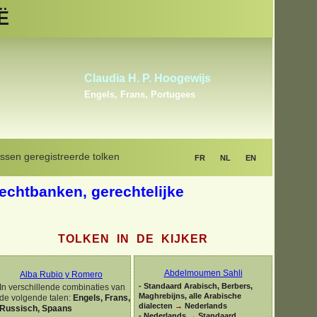
Ë
Fatma Iferoudjene
Arabisch, Berber
(Amazigh),
Al
Frans
Fr
ssen geregistreerde tolken
FR
NL
EN
rechtbanken, gerechtelijke
TOLKEN IN DE KIJKER
Abdelmoumen Sahli
Alba Rubio y Romero
-
Standaard Arabisch, Berbers,
In verschillende combinaties van
Maghrebijns, alle Arabische
de volgende talen:
Engels, Frans,
dialecten
→
Nederlands
Russisch, Spaans
-
Nederlands
→
Standaard