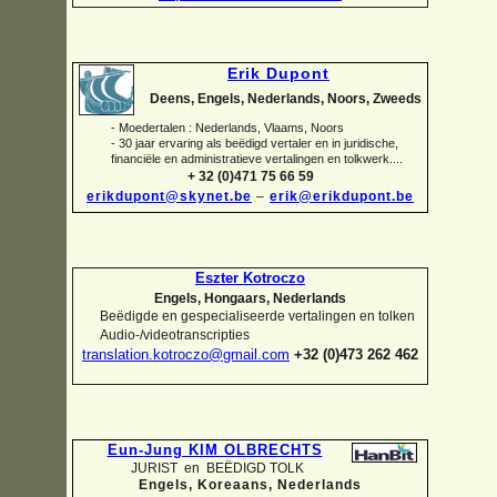
Erik Dupont
Deens, Engels, Nederlands, Noors, Zweeds
-
Moedertalen : Nederlands, Vlaams, Noors
-
30 jaar ervaring als beëdigd vertaler en in juridische,
financiële en administratieve vertalingen en tolkwerk....
+ 32 (0)471 75 66 59
erikdupont@skynet.be
–
erik@erikdupont.be
Eszter Kotroczo
Engels, Hongaars, Nederlands
Beëdigde en gespecialiseerde vertalingen en tolken
Audio-
/videotranscripties
translation.kotroczo@gmail.com
+32 (0)473 262 462
Eun-
Jung KIM OLBRECHTS
JURIST en BEËDIGD TOLK
Engels, Koreaans,
Nederlands