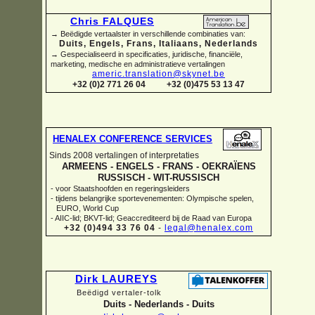
Chris FALQUES
→ Beëdigde vertaalster in verschillende combinaties van:
Duits, Engels, Frans, Italiaans, Nederlands
→ Gespecialiseerd in specificaties, juridische, financiële,
marketing, medische en administratieve vertalingen
americ.translation@skynet.be
+32 (0)2 771 26 04
+32 (0)475 53 13 47
HENALEX CONFERENCE SERVICES
Sinds 2008 vertalingen of interpretaties
ARMEENS -
ENGELS -
FRANS -
OEKRAÏENS
RUSSISCH -
WIT-
RUSSISCH
-
voor Staatshoofden en regeringsleiders
-
tijdens belangrijke sportevenementen: Olympische spelen,
EURO, World Cup
-
AIIC-
lid; BKVT-
lid; Geaccrediteerd bij de Raad van Europa
+32 (0)494 33 76 04
-
legal@henalex.com
Dirk LAUREYS
Beëdigd vertaler-
tolk
Duits -
Nederlands -
Duits