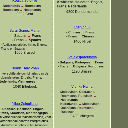
Rodica Solomie
Arabische dialecten, Engels,
-
Nederlands
→
Roemeens
Frans, Nederlands
-
Roemeens
→
Nederlands
9200 Dendermonde
9032 Gent
Ruiping Li
Sarai Gómez Martín
-
Chinees
→
Frans
-
Spaans
→
Frans
-
Frans
→
Chinees
-
Frans
→
Spaans
1400 Nijvel
-
Audiotranscripties in het Engels,
Frans en Spaans
1060 Brussel
Stela Asparouhova
-
Bulgaars, Portugees
→
Frans
-
Frans
→
Bulgaars, Portugees
Thanh Thuy Phan
1190 Brussel
In verschillende combinaties van de
volgende talen:
Engels, Frans,
Nederlands, Vietnamees
1040 Etterbeek
Viorika Haina
-
Moldavisch, Oekraïens,
Roemeens, Russisch
→
Nederlands
Ylber Zejnullahu
-
Nederlands
→
Moldavisch,
Oekraïens, Roemeens,
-
Albanees, Bosnisch, Engels,
Russisch
Frans,
Kroatisch, Montenegrijns
-
8480 Ichtegem
in verschillende taalcombinaties, voor
verschillende soorten interpretaties
-
Audiotranscripties in het Albanees,