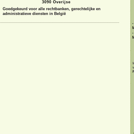
3090 Overijse
Goedgekeurd voor alle rechtbanken, gerechtelijke en
administratieve diensten in België
-
-
I
F