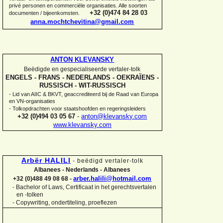
privé personen en commerciële organisaties. Alle soorten
+32 (0)474 84 28 03
documenten / bijeenkomsten.
anna.mochtchevitina@gmail.com
ANTON KLEVANSKY
Beëdigde en gespecialiseerde vertaler-
tolk
ENGELS -
FRANS -
NEDERLANDS -
OEKRAÏENS -
RUSSISCH -
WIT-
RUSSISCH
-
Lid van AIIC & BKVT, geaccrediteerd bij de Raad van Europa
en VN-
organisaties
-
Tolkopdrachten voor staatshoofden en regeringsleiders
+32 (0)494 03 05 67
-
anton@klevansky.com
www.klevansky.com
Arbër HALILI
-
beëdigd vertaler-
tolk
Albanees -
Nederlands -
Albanees
arber.halili@hotmail.com
+32 (0)488 49 08 68 -
Bachelor of Laws, Certificaat in het gerechtsvertalen
-
en -
tolken
-
Copywriting, ondertiteling, proeflezen