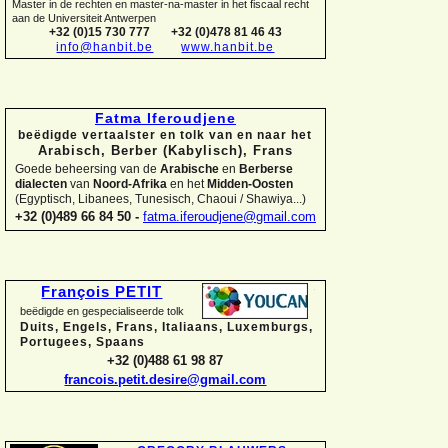
Master in de rechten en master-
na-
master in het fiscaal recht
aan de Universiteit Antwerpen
+32 (0)15 730 777
+32 (0)478 81 46 43
info@hanbit.be
www.hanbit.be
Fatma Iferoudjene
beëdigde vertaalster en tolk van en naar het
Arabisch, Berber (Kabylisch), Frans
Goede beheersing van de
Arabische
en
Berberse
dialecten
van
Noord-
Afrika
en het
Midden-
Oosten
(Egyptisch, Libanees, Tunesisch, Chaoui / Shawiya...)
+32 (0)489 66 84 50 -
fatma.iferoudjene@gmail.com
François PETIT
beëdigde en gespecialiseerde tolk
Duits, Engels, Frans, Italiaans, Luxemburgs,
Portugees, Spaans
+32 (0)488 61 98 87
francois.petit.desire@gmail.com