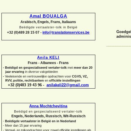
Amal BOUALGA
Arabisch, Engels, Frans, Italiaans
Beëdigde vertaalster-
tolk in België
Goedgek
+32 (0)489 28 15 07 -
info@translationservices.be
administ
Anila KELI
Frans -
Albanees -
Frans
-
Beëdigd en gespecialiseerd vertaler-
tolk
met
meer dan 20
jaar ervaring
in diverse vakgebieden
-
Veeleisende en vertrouwelijke opdrachten voor
CGVS, VZ,
RVV, politie, rechtbanken
en
officiële instellingen
+32 (0)483 19 43 96 -
anilakeli22@gmail.com
Anna Mochtchevitina
Beëdigd en gespecialiseerd vertaler-
tolk
Engels, Nederlands, Russisch, Wit-
Russisch
-
Beëdigde vertaalster in België en in Nederland
-
Meer dan 15 jaar ervaring
-
Vertaal-
en tolkopdrachten voor zowel officiële instellingen als