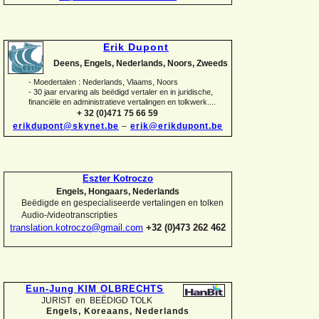
Erik Dupont
Deens, Engels, Nederlands, Noors, Zweeds
-
Moedertalen : Nederlands, Vlaams, Noors
-
30 jaar ervaring als beëdigd vertaler en in juridische,
financiële en administratieve vertalingen en tolkwerk....
+ 32 (0)471 75 66 59
erikdupont@skynet.be
–
erik@erikdupont.be
Eszter Kotroczo
Engels, Hongaars, Nederlands
Beëdigde en gespecialiseerde vertalingen en tolken
Audio-
/videotranscripties
translation.kotroczo@gmail.com
+32 (0)473 262 462
Eun-
Jung KIM OLBRECHTS
JURIST en BEËDIGD TOLK
Engels, Koreaans,
Nederlands