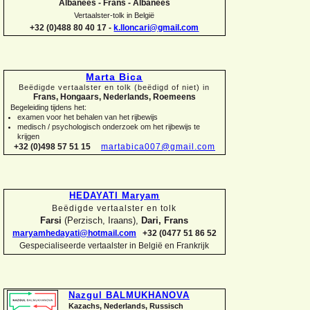
Albanees -
Frans -
Albanees
Vertaalster-
tolk in België
+32 (0)488 80 40 17 -
k.lloncari@gmail.com
Marta Bica
Beëdigde vertaalster en tolk (beëdigd of niet) in
Frans, Hongaars, Nederlands, Roemeens
Begeleiding tijdens het:
examen voor het behalen van het rijbewijs
medisch / psychologisch onderzoek om het rijbewijs te
krijgen
+32 (0)498 57 51 15
martabica007@gmail.com
HEDAYATI Maryam
Beëdigde vertaalster en tolk
Farsi
(Perzisch, Iraans),
Dari, Frans
maryamhedayati@hotmail.com
+32 (0477 51 86 52
Gespecialiseerde vertaalster in België en Frankrijk
Nazgul BALMUKHANOVA
Kazachs, Nederlands, Russisch