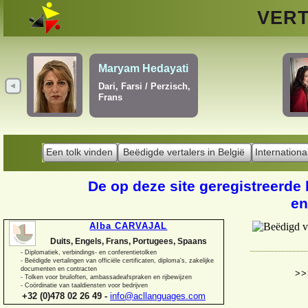
VERT
Vladisla
dia H. P. Hoogewijs
Engels, F
s, Frans, Portugees
Een tolk vinden
Beëdigde vertalers in België
Internationa
De op deze site geregistreerde 
en
Alba CARVAJAL
Duits, Engels, Frans, Portugees, Spaans
-
Diplomatiek, verbindings-
en conferentietolken
-
Beëdigde vertalingen van officiële certificaten, diploma's, zakelijke
documenten en contracten
>>
-
Tolken voor bruiloften, ambassadeafspraken en rijbewijzen
-
Coördinatie van taaldiensten voor bedrijven
+32 (0)478 02 26 49 -
info@acllanguages.com