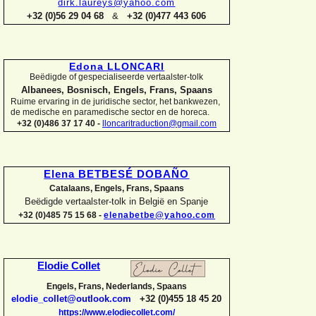
dirk.laureys@yahoo.com
+32 (0)56 29 04 68
&
+32 (0)477 443 606
Edona LLONCARI
Beëdigde of gespecialiseerde vertaalster-
tolk
Albanees, Bosnisch, Engels, Frans, Spaans
Ruime ervaring in de juridische sector, het bankwezen,
de medische en paramedische sector en de horeca.
+32 (0)486 37 17 40 -
lloncaritraduction@gmail.com
Elena BETBESÉ DOBAÑO
Catalaans, Engels, Frans, Spaans
Beëdigde vertaalster-
tolk in België en Spanje
+32 (0)485 75 15 68 -
elenabetbe@yahoo.com
Elodie Collet
Engels, Frans, Nederlands, Spaans
elodie_collet@outlook.com
+32 (0)455 18 45 20
https://www.elodiecollet.com/