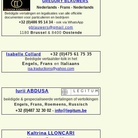
GREGORY BLAUWERS
Nederlands -
Frans -
Nederlands
Beëdigde vertalingen en legalisaties van alle officiële
documenten voor particulieren en bedrijven
+32 (0)486 95 14 34
-
ook via WhatsApp
gblauwers@gmail.com
1180
Brussel
& 8400
Oostende
Isabelle Collard
+32 (0)475 61 75 35
Beëdigde vertaalster-
tolk in het
Engels, Frans
en
Italiaans
isa.traductions@yahoo.com
Iurii ABDUSA
beëdigde & gespecialiseerde vertalingen of vertolkingen
Engels, Frans, Roemeens, Russisch
+32 (0)487 32 30 02 -
info@legitum.be
Kaltrina LLONCARI