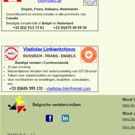
info@swts.be
Engels, Frans, Italiaans, Nederlands
Gecertificeerd en erkend vertaler in alle provincies van
Canada
Beëdigde vertaler/tolk in
België
en
Nederland
+32 (0)2 513 73 61 +32 (0)475 49 59 30
Vladislav Linkiavitchious
RUSSISCH -
FRANS -
ENGELS
Beëdigd vertaler / Conferentietolk
15 jaar ervaring
Master
diploma Vertalen met onderscheiding van ISTI Brussel
Tolken voor staatshoofden en regeringsleiders
Voor rechtbanken en instellingen, bruiloften, consultaties,
enz.
+33 (0)626 595 131
-
vladislav.link@gmail.com
Word l
Belgische vertalers-
tolken
https://t
Word o
https://b
https://b