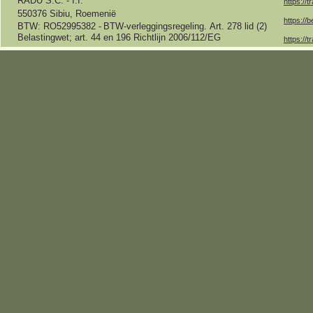
RADU S.C. -
I.I.
https://t
550376 Sibiu, Roemenië
https://b
BTW: RO52995382 -
BTW-
verleggingsregeling.
Art.
278 lid (2)
Belastingwet;
art.
44 en 196 Richtlijn 2006/112/EG
https://t