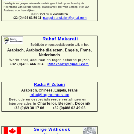
Beëdigde en gespecialiseerde vertalingen &
tolkopdrachten bij de
Rechtbank van Eerste Aanleg, Raadkamer, Hof van Beroep, Hof van
Assisen, voor huwelijken...
in
Brussel
en in
Vlaanderen
+32 (0)494 61 59 11
nazgul.translation@gmail.com
Rahaf Makarati
Beëdigde en gespecialiseerde tolk in het
Arabisch, Arabische dialecten, Engels, Frans,
Nederlands
Werkt snel, accuraat en tegen scherpe prijzen
+32 (0)486 466 364
-
Rmakarati@gmail.com
Rasha Al-
Zubairi
Arabisch, Chinees, Engels, Frans
info@tagmemics.be
Beëdigde en gespecialiseerde vertalingen en
Charleroi, Bergen, Doornik
interpretaties in
+32 (0)69 30 17 06 +32 (0)488 02 49 03
Serge Withouck