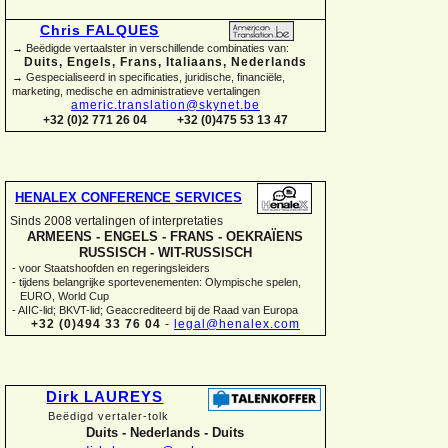
Chris FALQUES
→ Beëdigde vertaalster in verschillende combinaties van:
Duits, Engels, Frans, Italiaans, Nederlands
→ Gespecialiseerd in specificaties, juridische, financiële,
marketing, medische en administratieve vertalingen
americ.translation@skynet.be
+32 (0)2 771 26 04
+32 (0)475 53 13 47
HENALEX CONFERENCE SERVICES
Sinds 2008 vertalingen of interpretaties
ARMEENS -
ENGELS -
FRANS -
OEKRAÏENS
RUSSISCH -
WIT-
RUSSISCH
-
voor Staatshoofden en regeringsleiders
-
tijdens belangrijke sportevenementen: Olympische spelen,
EURO, World Cup
-
AIIC-
lid; BKVT-
lid; Geaccrediteerd bij de Raad van Europa
+32 (0)494 33 76 04
-
legal@henalex.com
Dirk LAUREYS
Beëdigd vertaler-
tolk
Duits -
Nederlands -
Duits