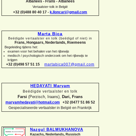
Albanees -
Frans -
Albanees
Vertaalster-
tolk in België
+32 (0)488 80 40 17 -
k.lloncari@gmail.com
Marta Bica
Beëdigde vertaalster en tolk (beëdigd of niet) in
Frans, Hongaars, Nederlands, Roemeens
Begeleiding tijdens het:
examen voor het behalen van het rijbewijs
medisch / psychologisch onderzoek om het rijbewijs te
krijgen
+32 (0)498 57 51 15
martabica007@gmail.com
HEDAYATI Maryam
Beëdigde vertaalster en tolk
Farsi
(Perzisch, Iraans),
Dari, Frans
maryamhedayati@hotmail.com
+32 (0477 51 86 52
Gespecialiseerde vertaalster in België en Frankrijk
Nazgul BALMUKHANOVA
Kazachs, Nederlands, Russisch