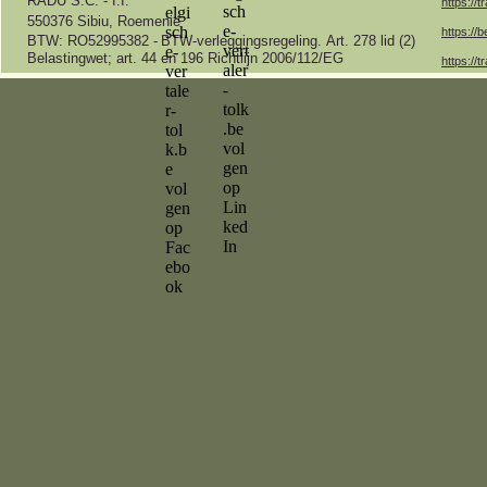
RADU S.C. -
I.I.
https://t
550376 Sibiu, Roemenië
https://b
BTW: RO52995382 -
BTW-
verleggingsregeling.
Art.
278 lid (2)
Belastingwet;
art.
44 en 196 Richtlijn 2006/112/EG
https://t