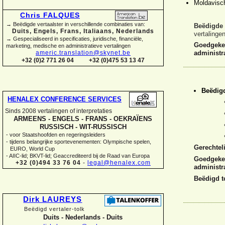
Moldavisc
Chris FALQUES
→ Beëdigde vertaalster in verschillende combinaties van:
Beëdigde 
Duits, Engels, Frans, Italiaans, Nederlands
vertalinge
→ Gespecialiseerd in specificaties, juridische, financiële,
Goedgekeu
marketing, medische en administratieve vertalingen
americ.translation@skynet.be
administr
+32 (0)2 771 26 04
+32 (0)475 53 13 47
Beëdigd
HENALEX CONFERENCE SERVICES
Sinds 2008 vertalingen of interpretaties
ARMEENS -
ENGELS -
FRANS -
OEKRAÏENS
RUSSISCH -
WIT-
RUSSISCH
-
voor Staatshoofden en regeringsleiders
-
tijdens belangrijke sportevenementen: Olympische spelen,
Gerechtel
EURO, World Cup
-
AIIC-
lid; BKVT-
lid; Geaccrediteerd bij de Raad van Europa
Goedgekeu
+32 (0)494 33 76 04
-
legal@henalex.com
administr
Beëdigd t
Dirk LAUREYS
Beëdigd vertaler-
tolk
Duits -
Nederlands -
Duits