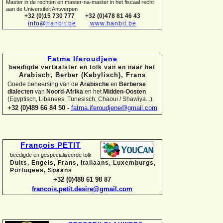
Master in de rechten en master-
na-
master in het fiscaal recht
aan de Universiteit Antwerpen
+32 (0)15 730 777
+32 (0)478 81 46 43
info@hanbit.be
www.hanbit.be
Fatma Iferoudjene
beëdigde vertaalster en tolk van en naar het
Arabisch, Berber (Kabylisch), Frans
Goede beheersing van de
Arabische
en
Berberse
dialecten
van
Noord-
Afrika
en het
Midden-
Oosten
(Egyptisch, Libanees, Tunesisch, Chaoui / Shawiya...)
+32 (0)489 66 84 50 -
fatma.iferoudjene@gmail.com
François PETIT
beëdigde en gespecialiseerde tolk
Duits, Engels, Frans, Italiaans, Luxemburgs,
Portugees, Spaans
+32 (0)488 61 98 87
francois.petit.desire@gmail.com