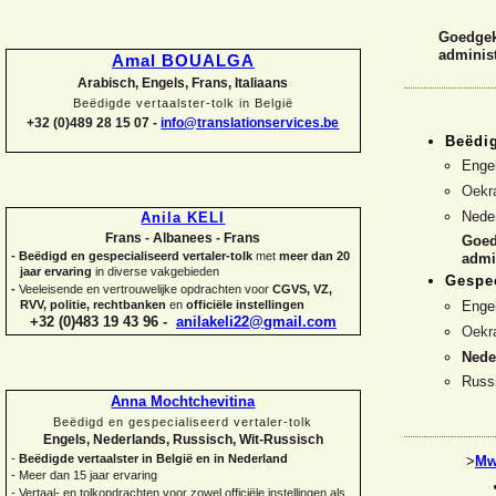
Goedgeke
administ
Amal BOUALGA
Arabisch, Engels, Frans, Italiaans
Beëdigde vertaalster-
tolk in België
+32 (0)489 28 15 07 -
info@translationservices.be
Beëdig
Enge
Oekr
Nede
Anila KELI
Frans -
Albanees -
Frans
Goed
-
Beëdigd en gespecialiseerd vertaler-
tolk
met
meer dan 20
admi
jaar ervaring
in diverse vakgebieden
Gespec
-
Veeleisende en vertrouwelijke opdrachten voor
CGVS, VZ,
RVV, politie, rechtbanken
en
officiële instellingen
Enge
+32 (0)483 19 43 96 -
anilakeli22@gmail.com
Oekr
Nede
Russ
Anna Mochtchevitina
Beëdigd en gespecialiseerd vertaler-
tolk
Engels, Nederlands, Russisch, Wit-
Russisch
-
Beëdigde vertaalster in België en in Nederland
>
Mw
-
Meer dan 15 jaar ervaring
-
Vertaal-
en tolkopdrachten voor zowel officiële instellingen als