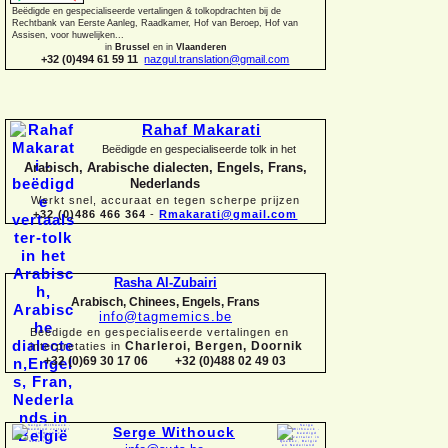
Beëdigde en gespecialiseerde vertalingen &
tolkopdrachten bij de
Rechtbank van Eerste Aanleg, Raadkamer, Hof van Beroep, Hof van
Assisen, voor huwelijken...
in
Brussel
en in
Vlaanderen
+32 (0)494 61 59 11
nazgul.translation@gmail.com
Rahaf Makarati
Beëdigde en gespecialiseerde tolk in het
Arabisch, Arabische dialecten, Engels, Frans,
Nederlands
Werkt snel, accuraat en tegen scherpe prijzen
+32 (0)486 466 364
-
Rmakarati@gmail.com
Rasha Al-
Zubairi
Arabisch, Chinees, Engels, Frans
info@tagmemics.be
Beëdigde en gespecialiseerde vertalingen en
Charleroi, Bergen, Doornik
interpretaties in
+32 (0)69 30 17 06 +32 (0)488 02 49 03
Serge Withouck