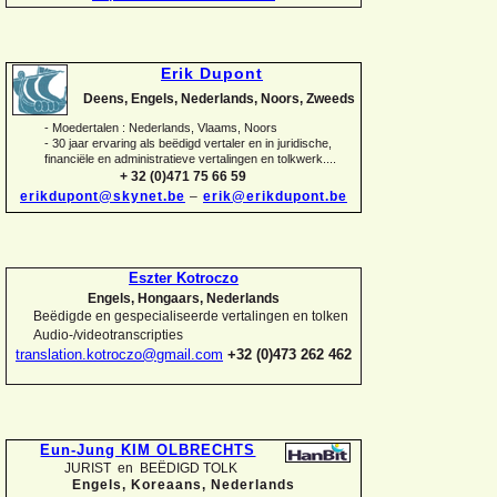
Erik Dupont
Deens, Engels, Nederlands, Noors, Zweeds
-
Moedertalen : Nederlands, Vlaams, Noors
-
30 jaar ervaring als beëdigd vertaler en in juridische,
financiële en administratieve vertalingen en tolkwerk....
+ 32 (0)471 75 66 59
erikdupont@skynet.be
–
erik@erikdupont.be
Eszter Kotroczo
Engels, Hongaars, Nederlands
Beëdigde en gespecialiseerde vertalingen en tolken
Audio-
/videotranscripties
translation.kotroczo@gmail.com
+32 (0)473 262 462
Eun-
Jung KIM OLBRECHTS
JURIST en BEËDIGD TOLK
Engels, Koreaans,
Nederlands