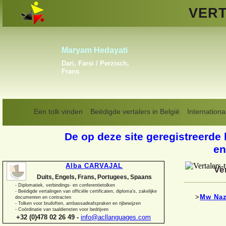
VERT
Vladislav Linkiavitchious
Engels, Frans, Russisch
Een tolk vinden
Beëdigde vertalers in België
Internationa
De op deze site geregistreerde 
en
Alba CARVAJAL
Ve
Duits, Engels, Frans, Portugees, Spaans
-
Diplomatiek, verbindings-
en conferentietolken
-
Beëdigde vertalingen van officiële certificaten, diploma's, zakelijke
>
Mw Naz
documenten en contracten
-
Tolken voor bruiloften, ambassadeafspraken en rijbewijzen
-
Coördinatie van taaldiensten voor bedrijven
+32 (0)478 02 26 49 -
info@acllanguages.com