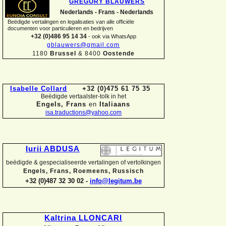
GREGORY BLAUWERS
Nederlands -
Frans -
Nederlands
Beëdigde vertalingen en legalisaties van alle officiële
documenten voor particulieren en bedrijven
+32 (0)486 95 14 34
-
ook via WhatsApp
gblauwers@gmail.com
1180
Brussel
& 8400
Oostende
Isabelle Collard
+32 (0)475 61 75 35
Beëdigde vertaalster-
tolk in het
Engels, Frans
en
Italiaans
isa.traductions@yahoo.com
Iurii ABDUSA
beëdigde & gespecialiseerde vertalingen of vertolkingen
Engels, Frans, Roemeens, Russisch
+32 (0)487 32 30 02 -
info@legitum.be
Kaltrina LLONCARI