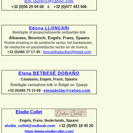
dirk.laureys@yahoo.com
+32 (0)56 29 04 68
&
+32 (0)477 443 606
Edona LLONCARI
Beëdigde of gespecialiseerde vertaalster-
tolk
Albanees, Bosnisch, Engels, Frans, Spaans
Ruime ervaring in de juridische sector, het bankwezen,
de medische en paramedische sector en de horeca.
+32 (0)486 37 17 40 -
lloncaritraduction@gmail.com
Elena BETBESÉ DOBAÑO
Catalaans, Engels, Frans, Spaans
Beëdigde vertaalster-
tolk in België en Spanje
+32 (0)485 75 15 68 -
elenabetbe@yahoo.com
Elodie Collet
Engels, Frans, Nederlands, Spaans
elodie_collet@outlook.com
+32 (0)455 18 45 20
https://www.elodiecollet.com/