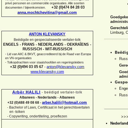
privé personen en commerciële organisaties. Alle soorten
+32 (0)474 84 28 03
documenten / bijeenkomsten.
anna.mochtchevitina@gmail.com
Goedgekeu
administr
Gerechtel
Limburg, O
ANTON KLEVANSKY
Beëdigde en gespecialiseerde vertaler-
tolk
ENGELS -
FRANS -
NEDERLANDS -
OEKRAÏENS -
RUSSISCH -
WIT-
RUSSISCH
Beëdig
-
Lid van AIIC & BKVT, geaccrediteerd bij de Raad van Europa
en VN-
organisaties
Russ
-
Tolkopdrachten voor staatshoofden en regeringsleiders
Gere
+32 (0)494 03 05 67
-
anton@klevansky.com
www.klevansky.com
Goed
admi
Gespec
Enge
Arbër HALILI
-
beëdigd vertaler-
tolk
Russ
Albanees -
Nederlands -
Albanees
arber.halili@hotmail.com
+32 (0)488 49 08 68 -
Bachelor of Laws, Certificaat in het gerechtsvertalen
-
en -
tolken
-
Copywriting, ondertiteling, proeflezen
>>
Nederlan