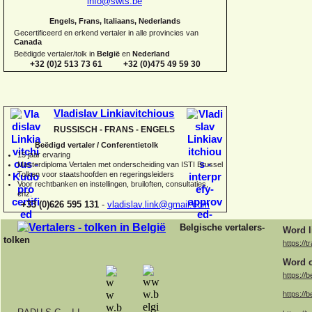
info@swts.be
Engels, Frans, Italiaans, Nederlands
Gecertificeerd en erkend vertaler in alle provincies van
Canada
Beëdigde vertaler/tolk in
België
en
Nederland
+32 (0)2 513 73 61 +32 (0)475 49 59 30
Vladislav Linkiavitchious
RUSSISCH -
FRANS -
ENGELS
Beëdigd vertaler / Conferentietolk
15 jaar ervaring
Master
diploma Vertalen met onderscheiding van ISTI Brussel
Tolken voor staatshoofden en regeringsleiders
Voor rechtbanken en instellingen, bruiloften, consultaties,
enz.
+33 (0)626 595 131
-
vladislav.link@gmail.com
Belgische vertalers-
Word l
tolken
https://t
Word o
https://b
https://b