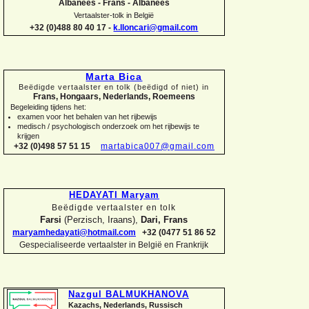
Albanees -
Frans -
Albanees
Vertaalster-
tolk in België
+32 (0)488 80 40 17 -
k.lloncari@gmail.com
Marta Bica
Beëdigde vertaalster en tolk (beëdigd of niet) in
Frans, Hongaars, Nederlands, Roemeens
Begeleiding tijdens het:
examen voor het behalen van het rijbewijs
medisch / psychologisch onderzoek om het rijbewijs te
krijgen
+32 (0)498 57 51 15
martabica007@gmail.com
HEDAYATI Maryam
Beëdigde vertaalster en tolk
Farsi
(Perzisch, Iraans),
Dari, Frans
maryamhedayati@hotmail.com
+32 (0477 51 86 52
Gespecialiseerde vertaalster in België en Frankrijk
Nazgul BALMUKHANOVA
Kazachs, Nederlands, Russisch