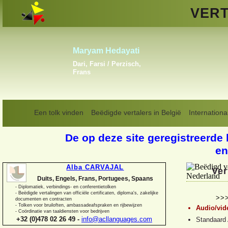
VERT
Vladislav Linkiavitchious
Engels, Frans, Russisch
Een tolk vinden
Beëdigde vertalers in België
Internationa
De op deze site geregistreerde 
en
Alba CARVAJAL
Ver
Duits, Engels, Frans, Portugees, Spaans
-
Diplomatiek, verbindings-
en conferentietolken
-
Beëdigde vertalingen van officiële certificaten, diploma's, zakelijke
>>
documenten en contracten
-
Tolken voor bruiloften, ambassadeafspraken en rijbewijzen
Audio/vid
-
Coördinatie van taaldiensten voor bedrijven
+32 (0)478 02 26 49 -
info@acllanguages.com
Standaard 