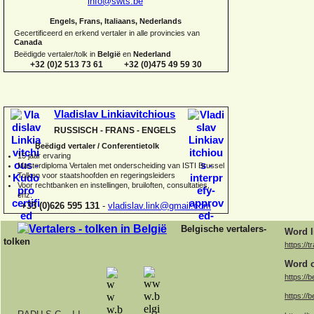
info@swts.be
Engels, Frans, Italiaans, Nederlands
Gecertificeerd en erkend vertaler in alle provincies van
Canada
Beëdigde vertaler/tolk in
België
en
Nederland
+32 (0)2 513 73 61 +32 (0)475 49 59 30
Vladislav Linkiavitchious
RUSSISCH -
FRANS -
ENGELS
Beëdigd vertaler / Conferentietolk
15 jaar ervaring
Master
diploma Vertalen met onderscheiding van ISTI Brussel
Tolken voor staatshoofden en regeringsleiders
Voor rechtbanken en instellingen, bruiloften, consultaties,
enz.
+33 (0)626 595 131
-
vladislav.link@gmail.com
Belgische vertalers-
Word l
tolken
https://t
Word o
https://b
https://b