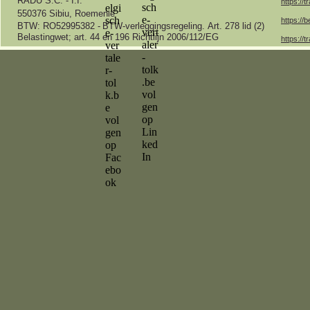
RADU S.C. -
I.I.
https://t
550376 Sibiu, Roemenië
https://b
BTW: RO52995382 -
BTW-
verleggingsregeling.
Art.
278 lid (2)
Belastingwet;
art.
44 en 196 Richtlijn 2006/112/EG
https://t