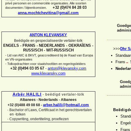
privé personen en commerciële organisaties. Alle soorten
+32 (0)474 84 28 03
documenten / bijeenkomsten.
anna.mochtchevitina@gmail.com
Goedgek
adminis
ANTON KLEVANSKY
Beëdigde en gespecialiseerde vertaler-
tolk
ENGELS -
FRANS -
NEDERLANDS -
OEKRAÏENS -
>>>
Dhr S
RUSSISCH -
WIT-
RUSSISCH
Standaar
-
Lid van AIIC & BKVT, geaccrediteerd bij de Raad van Europa
en VN-
organisaties
Frans
→
S
-
Tolkopdrachten voor staatshoofden en regeringsleiders
+32 (0)494 03 05 67
-
anton@klevansky.com
Nederla
www.klevansky.com
Goedg
admini
Arbër HALILI
-
beëdigd vertaler-
tolk
Albanees -
Nederlands -
Albanees
arber.halili@hotmail.com
+32 (0)488 49 08 68 -
Beëdigde
Bachelor of Laws, Certificaat in het gerechtsvertalen
-
en -
tolken
Stand
-
Copywriting, ondertiteling, proeflezen
Enge
Fran