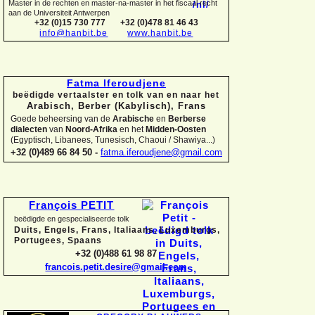
Master in de rechten en master-
na-
master in het fiscaal recht
aan de Universiteit Antwerpen
+32 (0)15 730 777
+32 (0)478 81 46 43
info@hanbit.be
www.hanbit.be
Fatma Iferoudjene
beëdigde vertaalster en tolk van en naar het
Arabisch, Berber (Kabylisch), Frans
Goede beheersing van de
Arabische
en
Berberse
dialecten
van
Noord-
Afrika
en het
Midden-
Oosten
(Egyptisch, Libanees, Tunesisch, Chaoui / Shawiya...)
+32 (0)489 66 84 50 -
fatma.iferoudjene@gmail.com
François PETIT
beëdigde en gespecialiseerde tolk
Duits, Engels, Frans, Italiaans, Luxemburgs,
Portugees, Spaans
+32 (0)488 61 98 87
francois.petit.desire@gmail.com