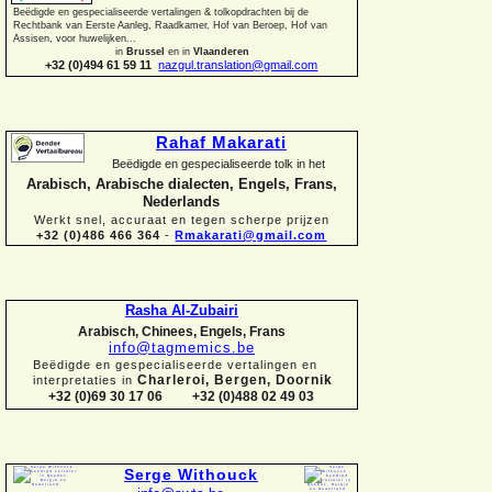
Beëdigde en gespecialiseerde vertalingen &
tolkopdrachten bij de
Rechtbank van Eerste Aanleg, Raadkamer, Hof van Beroep, Hof van
Assisen, voor huwelijken...
in
Brussel
en in
Vlaanderen
+32 (0)494 61 59 11
nazgul.translation@gmail.com
Rahaf Makarati
Beëdigde en gespecialiseerde tolk in het
Arabisch, Arabische dialecten, Engels, Frans,
Nederlands
Werkt snel, accuraat en tegen scherpe prijzen
+32 (0)486 466 364
-
Rmakarati@gmail.com
Rasha Al-
Zubairi
Arabisch, Chinees, Engels, Frans
info@tagmemics.be
Beëdigde en gespecialiseerde vertalingen en
Charleroi, Bergen, Doornik
interpretaties in
+32 (0)69 30 17 06 +32 (0)488 02 49 03
Serge Withouck