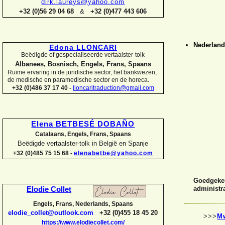
dirk.laureys@yahoo.com
+32 (0)56 29 04 68
&
+32 (0)477 443 606
Nederlan
Edona LLONCARI
Beëdigde of gespecialiseerde vertaalster-
tolk
Albanees, Bosnisch, Engels, Frans, Spaans
Ruime ervaring in de juridische sector, het bankwezen,
de medische en paramedische sector en de horeca.
+32 (0)486 37 17 40 -
lloncaritraduction@gmail.com
Elena BETBESÉ DOBAÑO
Catalaans, Engels, Frans, Spaans
Beëdigde vertaalster-
tolk in België en Spanje
+32 (0)485 75 15 68 -
elenabetbe@yahoo.com
Goedgekeu
administra
Elodie Collet
Engels, Frans, Nederlands, Spaans
elodie_collet@outlook.com
+32 (0)455 18 45 20
>>>
M
https://www.elodiecollet.com/