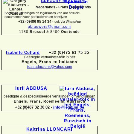
GREGORY BLAUWERS
Nederlands -
Frans -
Nederlands
Beëdigde vertalingen en legalisaties van alle officiële
documenten voor particulieren en bedrijven
+32 (0)486 95 14 34
-
ook via WhatsApp
gblauwers@gmail.com
1180
Brussel
& 8400
Oostende
Isabelle Collard
+32 (0)475 61 75 35
Beëdigde vertaalster-
tolk in het
Engels, Frans
en
Italiaans
isa.traductions@yahoo.com
Iurii ABDUSA
beëdigde & gespecialiseerde vertalingen of vertolkingen
Engels, Frans, Roemeens, Russisch
+32 (0)487 32 30 02 -
info@legitum.be
Kaltrina LLONCARI