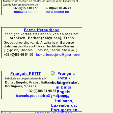
Master in de rechten en master-
na-
master in het fiscaal recht
aan de Universiteit Antwerpen
+32 (0)15 730 777
+32 (0)478 81 46 43
info@hanbit.be
www.hanbit.be
Fatma Iferoudjene
beëdigde vertaalster en tolk van en naar het
Arabisch, Berber (Kabylisch), Frans
Goede beheersing van de
Arabische
en
Berberse
dialecten
van
Noord-
Afrika
en het
Midden-
Oosten
(Egyptisch, Libanees, Tunesisch, Chaoui / Shawiya...)
+32 (0)489 66 84 50 -
fatma.iferoudjene@gmail.com
François PETIT
beëdigde en gespecialiseerde tolk
Duits, Engels, Frans, Italiaans, Luxemburgs,
Portugees, Spaans
+32 (0)488 61 98 87
francois.petit.desire@gmail.com