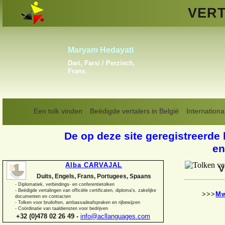
VERT
Vladislav Linkiavitchious
Engels, Frans, Russisch
Een tolk vinden
Beëdigde vertalers in België
Internationa
De op deze site geregistreerde 
en
Alba CARVAJAL
V
Duits, Engels, Frans, Portugees, Spaans
-
Diplomatiek, verbindings-
en conferentietolken
-
Beëdigde vertalingen van officiële certificaten, diploma's, zakelijke
>>>
Mw
documenten en contracten
-
Tolken voor bruiloften, ambassadeafspraken en rijbewijzen
-
Coördinatie van taaldiensten voor bedrijven
+32 (0)478 02 26 49 -
info@acllanguages.com