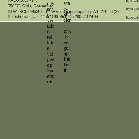
RADU S.C. -
I.I.
https://t
550376 Sibiu, Roemenië
https://b
BTW: RO52995382 -
BTW-
verleggingsregeling.
Art.
278 lid (2)
Belastingwet;
art.
44 en 196 Richtlijn 2006/112/EG
https://t