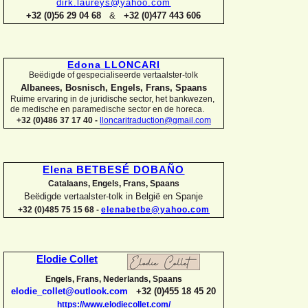
dirk.laureys@yahoo.com
+32 (0)56 29 04 68
&
+32 (0)477 443 606
Edona LLONCARI
Beëdigde of gespecialiseerde vertaalster-
tolk
Albanees, Bosnisch, Engels, Frans, Spaans
Ruime ervaring in de juridische sector, het bankwezen,
de medische en paramedische sector en de horeca.
+32 (0)486 37 17 40 -
lloncaritraduction@gmail.com
Elena BETBESÉ DOBAÑO
Catalaans, Engels, Frans, Spaans
Beëdigde vertaalster-
tolk in België en Spanje
+32 (0)485 75 15 68 -
elenabetbe@yahoo.com
Elodie Collet
Engels, Frans, Nederlands, Spaans
elodie_collet@outlook.com
+32 (0)455 18 45 20
https://www.elodiecollet.com/