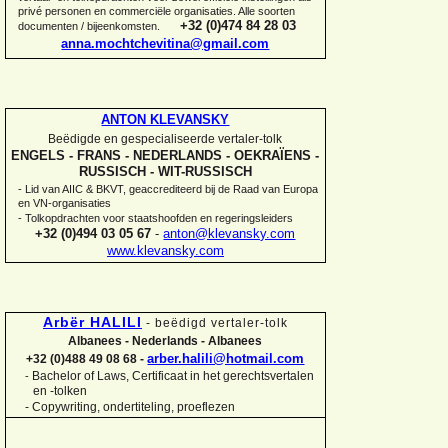
privé personen en commerciële organisaties. Alle soorten
+32 (0)474 84 28 03
documenten / bijeenkomsten.
anna.mochtchevitina@gmail.com
ANTON KLEVANSKY
Beëdigde en gespecialiseerde vertaler-
tolk
ENGELS -
FRANS -
NEDERLANDS -
OEKRAÏENS -
RUSSISCH -
WIT-
RUSSISCH
-
Lid van AIIC & BKVT, geaccrediteerd bij de Raad van Europa
en VN-
organisaties
-
Tolkopdrachten voor staatshoofden en regeringsleiders
+32 (0)494 03 05 67
-
anton@klevansky.com
www.klevansky.com
Arbër HALILI
-
beëdigd vertaler-
tolk
Albanees -
Nederlands -
Albanees
arber.halili@hotmail.com
+32 (0)488 49 08 68 -
Bachelor of Laws, Certificaat in het gerechtsvertalen
-
en -
tolken
-
Copywriting, ondertiteling, proeflezen