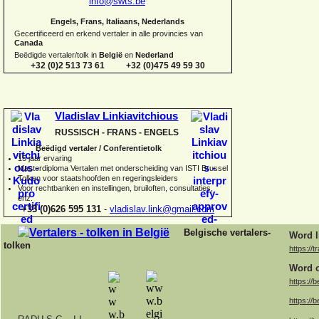
info@swts.be
Engels, Frans, Italiaans, Nederlands
Gecertificeerd en erkend vertaler in alle provincies van
Canada
Beëdigde vertaler/tolk in
België
en
Nederland
+32 (0)2 513 73 61 +32 (0)475 49 59 30
Vladislav Linkiavitchious
RUSSISCH -
FRANS -
ENGELS
Beëdigd vertaler / Conferentietolk
15 jaar ervaring
Master
diploma Vertalen met onderscheiding van ISTI Brussel
Tolken voor staatshoofden en regeringsleiders
Voor rechtbanken en instellingen, bruiloften, consultaties,
enz.
+33 (0)626 595 131
-
vladislav.link@gmail.com
Belgische vertalers-
Word l
tolken
https://t
Word o
https://b
https://b