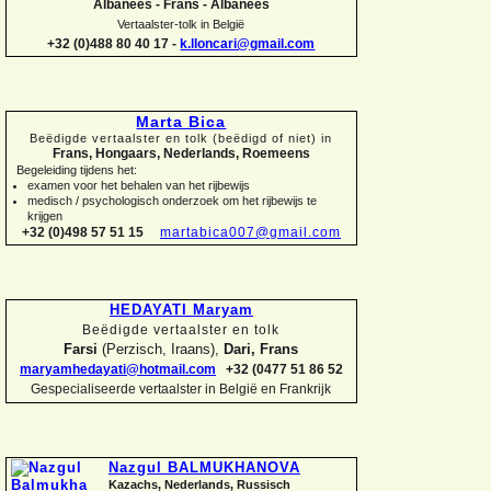
Albanees -
Frans -
Albanees
Vertaalster-
tolk in België
+32 (0)488 80 40 17 -
k.lloncari@gmail.com
Marta Bica
Beëdigde vertaalster en tolk (beëdigd of niet) in
Frans, Hongaars, Nederlands, Roemeens
Begeleiding tijdens het:
examen voor het behalen van het rijbewijs
medisch / psychologisch onderzoek om het rijbewijs te
krijgen
+32 (0)498 57 51 15
martabica007@gmail.com
HEDAYATI Maryam
Beëdigde vertaalster en tolk
Farsi
(Perzisch, Iraans),
Dari, Frans
maryamhedayati@hotmail.com
+32 (0477 51 86 52
Gespecialiseerde vertaalster in België en Frankrijk
Nazgul BALMUKHANOVA
Kazachs, Nederlands, Russisch