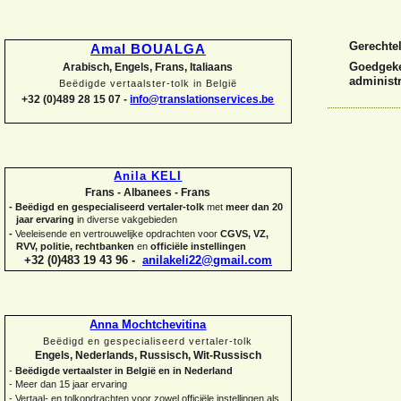
Gerechte
Amal BOUALGA
Goedgekeu
Arabisch, Engels, Frans, Italiaans
administr
Beëdigde vertaalster-
tolk in België
+32 (0)489 28 15 07 -
info@translationservices.be
Anila KELI
Frans -
Albanees -
Frans
-
Beëdigd en gespecialiseerd vertaler-
tolk
met
meer dan 20
jaar ervaring
in diverse vakgebieden
-
Veeleisende en vertrouwelijke opdrachten voor
CGVS, VZ,
RVV, politie, rechtbanken
en
officiële instellingen
+32 (0)483 19 43 96 -
anilakeli22@gmail.com
Anna Mochtchevitina
Beëdigd en gespecialiseerd vertaler-
tolk
Engels, Nederlands, Russisch, Wit-
Russisch
-
Beëdigde vertaalster in België en in Nederland
-
Meer dan 15 jaar ervaring
-
Vertaal-
en tolkopdrachten voor zowel officiële instellingen als