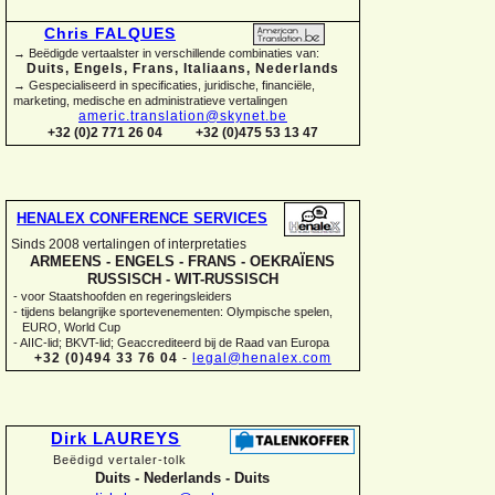
Chris FALQUES
→ Beëdigde vertaalster in verschillende combinaties van:
Duits, Engels, Frans, Italiaans, Nederlands
→ Gespecialiseerd in specificaties, juridische, financiële,
marketing, medische en administratieve vertalingen
americ.translation@skynet.be
+32 (0)2 771 26 04
+32 (0)475 53 13 47
HENALEX CONFERENCE SERVICES
Sinds 2008 vertalingen of interpretaties
ARMEENS -
ENGELS -
FRANS -
OEKRAÏENS
RUSSISCH -
WIT-
RUSSISCH
-
voor Staatshoofden en regeringsleiders
-
tijdens belangrijke sportevenementen: Olympische spelen,
EURO, World Cup
-
AIIC-
lid; BKVT-
lid; Geaccrediteerd bij de Raad van Europa
+32 (0)494 33 76 04
-
legal@henalex.com
Dirk LAUREYS
Beëdigd vertaler-
tolk
Duits -
Nederlands -
Duits