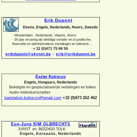
Erik Dupont
Deens, Engels, Nederlands, Noors, Zweeds
-
Moedertalen : Nederlands, Vlaams, Noors
-
30 jaar ervaring als beëdigd vertaler en in juridische,
financiële en administratieve vertalingen en tolkwerk....
+ 32 (0)471 75 66 59
erikdupont@skynet.be
–
erik@erikdupont.be
Eszter Kotroczo
Engels, Hongaars, Nederlands
Beëdigde en gespecialiseerde vertalingen en tolken
Audio-
/videotranscripties
translation.kotroczo@gmail.com
+32 (0)473 262 462
Eun-
Jung KIM OLBRECHTS
JURIST en BEËDIGD TOLK
Engels, Koreaans,
Nederlands