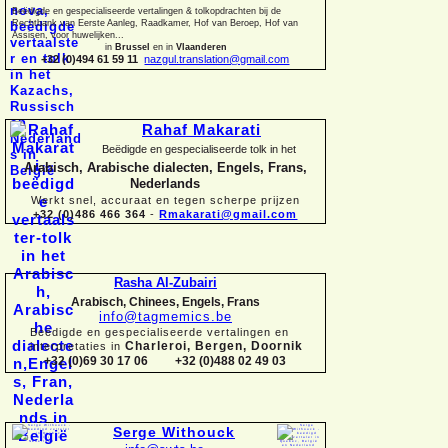
Beëdigde en gespecialiseerde vertalingen &
tolkopdrachten bij de
Rechtbank van Eerste Aanleg, Raadkamer, Hof van Beroep, Hof van
Assisen, voor huwelijken...
in
Brussel
en in
Vlaanderen
+32 (0)494 61 59 11
nazgul.translation@gmail.com
Rahaf Makarati
Beëdigde en gespecialiseerde tolk in het
Arabisch, Arabische dialecten, Engels, Frans,
Nederlands
Werkt snel, accuraat en tegen scherpe prijzen
+32 (0)486 466 364
-
Rmakarati@gmail.com
Rasha Al-
Zubairi
Arabisch, Chinees, Engels, Frans
info@tagmemics.be
Beëdigde en gespecialiseerde vertalingen en
Charleroi, Bergen, Doornik
interpretaties in
+32 (0)69 30 17 06 +32 (0)488 02 49 03
Serge Withouck