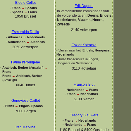
Elodie Collet
Erik Dupont
-
Frans
→
Spaans
In verschillende combinaties van
-
Spaans
→
Frans
de volgende talen
:
Deens, Engels,
1050 Brussel
Nederlands, Vlaams, Noors,
Zweeds
2140 Antwerpen
Esmeralda Delija
-
Albanees
→
Nederlands
-
Nederlands
→
Albanees
Eszter Kotroczo
2050 Antwerpen
-
Van en naar het:
Engels, Hongaars,
Nederlands
-
Audio transcripties in Engels,
Fatma Iferoudjene
Hongaars en Nederlands
-
Arabisch, Berber
(Amazigh)
→
3110 Rotselaar
Frans
-
Frans
→
Arabisch, Berber
(Amazigh)
François Biot
6040 Jumet
-
Nederlands
→
Frans
-
Frans
→
Nederlands
5100 Namen
Geneviève Caillet
-
Frans
→
Engels, Spaans
7000 Bergen
Gregory Blauwers
-
Frans
→
Nederlands
-
Nederlands
→
Frans
Iren Markina
1180 Brussel & 8400 Oostende