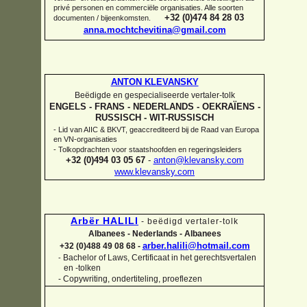
privé personen en commerciële organisaties. Alle soorten
+32 (0)474 84 28 03
documenten / bijeenkomsten.
anna.mochtchevitina@gmail.com
ANTON KLEVANSKY
Beëdigde en gespecialiseerde vertaler-
tolk
ENGELS -
FRANS -
NEDERLANDS -
OEKRAÏENS -
RUSSISCH -
WIT-
RUSSISCH
-
Lid van AIIC & BKVT, geaccrediteerd bij de Raad van Europa
en VN-
organisaties
-
Tolkopdrachten voor staatshoofden en regeringsleiders
+32 (0)494 03 05 67
-
anton@klevansky.com
www.klevansky.com
Arbër HALILI
-
beëdigd vertaler-
tolk
Albanees -
Nederlands -
Albanees
arber.halili@hotmail.com
+32 (0)488 49 08 68 -
Bachelor of Laws, Certificaat in het gerechtsvertalen
-
en -
tolken
-
Copywriting, ondertiteling, proeflezen