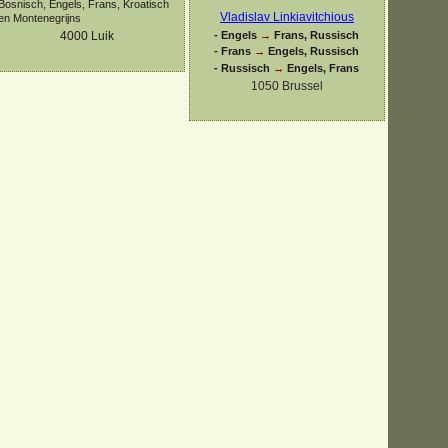
Bosnisch, Engels, Frans, Kroatisch
Vladislav Linkiavitchious
en Montenegrijns
-
Engels
→
Frans, Russisch
4000
Luik
-
Frans
→
Engels, Russisch
-
Russisch
→
Engels, Frans
1050 Brussel