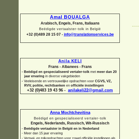
Amal BOUALGA
Arabisch, Engels, Frans, Italiaans
Beëdigde vertaalster-
tolk in België
+32 (0)489 28 15 07 -
info@translationservices.be
Anila KELI
Frans -
Albanees -
Frans
-
Beëdigd en gespecialiseerd vertaler-
tolk
met
meer dan 20
jaar ervaring
in diverse vakgebieden
-
Veeleisende en vertrouwelijke opdrachten voor
CGVS, VZ,
RVV, politie, rechtbanken
en
officiële instellingen
+32 (0)483 19 43 96 -
anilakeli22@gmail.com
Anna Mochtchevitina
Beëdigd en gespecialiseerd vertaler-
tolk
Engels, Nederlands, Russisch, Wit-
Russisch
-
Beëdigde vertaalster in België en in Nederland
-
Meer dan 15 jaar ervaring
-
Vertaal-
en tolkopdrachten voor zowel officiële instellingen als