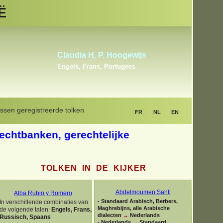
Ë
Ylber Zejnullahu
Albanees, Bosnisch, Engels,
Frans, Kroatisch, Montenegrijns
ssen geregistreerde tolken
FR
NL
EN
rechtbanken, gerechtelijke
TOLKEN IN DE KIJKER
Abdelmoumen Sahli
Alba Rubio y Romero
-
Standaard Arabisch, Berbers,
In verschillende combinaties van
Maghrebijns, alle Arabische
de volgende talen:
Engels, Frans,
dialecten
→
Nederlands
Russisch, Spaans
-
Nederlands
→
Standaard