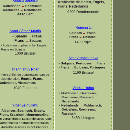
Rodica Solomie
Arabische dialecten, Engels,
-
Nederlands
→
Roemeens
Frans, Nederlands
-
Roemeens
→
Nederlands
9200 Dendermonde
9032 Gent
Ruiping Li
Sarai Gómez Martín
-
Chinees
→
Frans
-
Spaans
→
Frans
-
Frans
→
Chinees
-
Frans
→
Spaans
1400 Nijvel
-
Audiotranscripties in het Engels,
Frans en Spaans
1060 Brussel
Stela Asparouhova
-
Bulgaars, Portugees
→
Frans
-
Frans
→
Bulgaars, Portugees
Thanh Thuy Phan
1190 Brussel
In verschillende combinaties van de
volgende talen:
Engels, Frans,
Nederlands, Vietnamees
1040 Etterbeek
Viorika Haina
-
Moldavisch, Oekraïens,
Roemeens, Russisch
→
Nederlands
Ylber Zejnullahu
-
Nederlands
→
Moldavisch,
Oekraïens, Roemeens,
-
Albanees, Bosnisch, Engels,
Russisch
Frans,
Kroatisch, Montenegrijns
-
8480 Ichtegem
in verschillende taalcombinaties, voor
verschillende soorten interpretaties
-
Audiotranscripties in het Albanees,