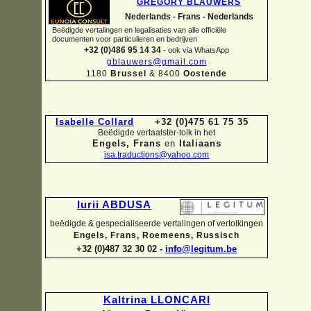
GREGORY BLAUWERS
Nederlands -
Frans -
Nederlands
Beëdigde vertalingen en legalisaties van alle officiële
documenten voor particulieren en bedrijven
+32 (0)486 95 14 34
-
ook via WhatsApp
gblauwers@gmail.com
1180
Brussel
& 8400
Oostende
Isabelle Collard
+32 (0)475 61 75 35
Beëdigde vertaalster-
tolk in het
Engels, Frans
en
Italiaans
isa.traductions@yahoo.com
Iurii ABDUSA
beëdigde & gespecialiseerde vertalingen of vertolkingen
Engels, Frans, Roemeens, Russisch
+32 (0)487 32 30 02 -
info@legitum.be
Kaltrina LLONCARI