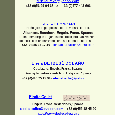
dirk.laureys@yahoo.com
+32 (0)56 29 04 68
&
+32 (0)477 443 606
Edona LLONCARI
Beëdigde of gespecialiseerde vertaalster-
tolk
Albanees, Bosnisch, Engels, Frans, Spaans
Ruime ervaring in de juridische sector, het bankwezen,
de medische en paramedische sector en de horeca.
+32 (0)486 37 17 40 -
lloncaritraduction@gmail.com
Elena BETBESÉ DOBAÑO
Catalaans, Engels, Frans, Spaans
Beëdigde vertaalster-
tolk in België en Spanje
+32 (0)485 75 15 68 -
elenabetbe@yahoo.com
Elodie Collet
Engels, Frans, Nederlands, Spaans
elodie_collet@outlook.com
+32 (0)455 18 45 20
https://www.elodiecollet.com/