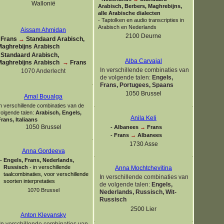
Wallonië
Arabisch, Berbers, Maghrebijns,
alle Arabische dialecten
-
Taptolken en audio transcripties in
Arabisch en Nederlands
Aissam Ahmidan
2100 Deurne
Frans
→
Standaard Arabisch,
Maghrebijns Arabisch
Standaard Arabisch,
Alba Carvajal
Maghrebijns Arabisch
→
Frans
In verschillende combinaties van
1070 Anderlecht
de volgende talen:
Engels,
Frans, Portugees, Spaans
1050 Brussel
Amal Boualga
n verschillende combinaties van de
volgende talen:
Arabisch, Engels,
Anila Keli
rans, Italiaans
1050 Brussel
-
Albanees
→
Frans
-
Frans
→
Albanees
1730 Asse
Anna Gordeeva
-
Engels, Frans, Nederlands,
Russisch
-
in verschillende
Anna Mochtchevitina
taalcombinaties, voor verschillende
In verschillende combinaties van
soorten interpretaties
de volgende talen:
Engels,
1070 Brussel
Nederlands, Russisch, Wit-
Russisch
2500 Lier
Anton Klevansky
In verschillende combinaties van