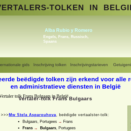
VERTALERS-
TOLKEN
IN BELGI
Fatma Iferoudjene
Arabisch, Berber
(Amazigh),
Frans
ternationale gids
Inschrijving tolken
Inschrijvingstarieven
Getuigeni
Vertaler tolk in België
>
Frans-Bulgaars
eerde beëdigde tolken zijn erkend voor alle 
en administratieve diensten in België
Vertaler-
tolk Frans Bulgaars
>>>
Mw Stela Asparouhova
, beëdigde vertaalster-
tolk:
Bulgaars, Portugees
→
Frans
Frans
→
Bulgaars
, Portugees