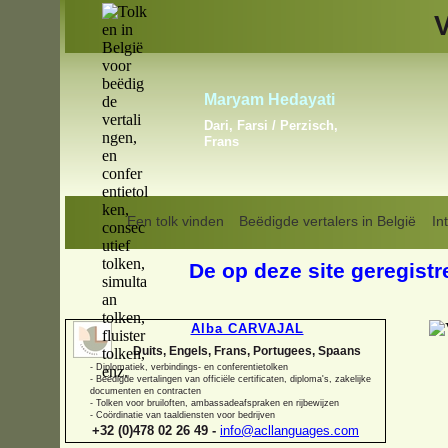
Vladislav Linkiavitchious
Engels, Frans, Russisch
Een tolk vinden
Beëdigde vertalers in België
In
De op deze site geregistr
Alba CARVAJAL
Duits, Engels, Frans, Portugees, Spaans
-
Diplomatiek, verbindings-
en conferentietolken
-
Beëdigde vertalingen van officiële certificaten, diploma's, zakelijke
documenten en contracten
-
Tolken voor bruiloften, ambassadeafspraken en rijbewijzen
-
Coördinatie van taaldiensten voor bedrijven
+32 (0)478 02 26 49 -
info@acllanguages.com