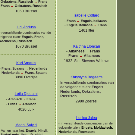
Oekraïens, Russisch
→
Frans
Frans
→
Oekraïens, Russisch
1060 Brussel
Isabelle Collard
-
Frans
→
Engels, Italiaans
-
Engels, Italiaans
→
Frans
Iurii Abdusa
1461 Itter
In verschillende combinaties van de
volgende talen:
Engels, Frans,
Roemeens, Russisch
1070 Brussel
Kaltrina Lloncari
-
Albanees
→
Frans
-
Frans
→
Albanees
1932
Sint-
Stevens-
Woluwe
Karl Arnauts
-
Frans, Spaans
→
Nederlands
-
Nederlands
→
Frans, Spaans
3090 Overijse
Khrystyna Bogaerts
In verschillende combinaties van
de volgende talen:
Engels,
Nederlands, Oekraïens,
Leila Djedaini
Russisch
-
Arabisch
→
Frans
2980 Zoersel
-
Frans
→
Arabisch
4020 Luik
Lucica Jalea
-
In verschillende combinaties van de
Madni Saiyid
volgende talen:
Engels, Moldavisch,
Van en naar het:
Engels, Hindi,
Nederlands, Roemeens
Nederlands, Urdu, Punjabi