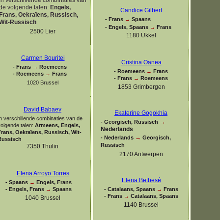
de volgende talen:
Engels,
Candice Gilbert
Frans, Oekraïens, Russisch,
-
Frans
→
Spaans
Wit-
Russisch
-
Engels, Spaans
→
Frans
2500 Lier
1180 Ukkel
Carmen Bouritei
Cristina Oanea
-
Frans
→
Roemeens
-
Roemeens
→
Frans
-
Roemeens
→
Frans
-
Frans
→
Roemeens
1020 Brussel
1853 Grimbergen
David Babaev
Ekaterine Gogokhia
n verschillende combinaties van de
→
-
Georgisch, Russisch
volgende talen:
Armeens, Engels,
Nederlands
Frans, Oekraïens, Russisch, Wit-
→
-
Nederlands
Georgisch,
Russisch
Russisch
7350 Thulin
2170 Antwerpen
Elena Arroyo Torres
Elena Betbesé
-
Spaans
→
Engels, Frans
-
Engels, Frans
→
Spaans
-
Catalaans, Spaans
→
Frans
-
Frans
→
Catalaans, Spaans
1040 Brussel
1140 Brussel