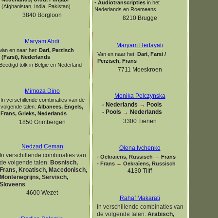
-
Audiotranscripties
in het
(Afghanistan, India, Pakistan)
Nederlands en Roemeens
3840 Borgloon
8210 Brugge
Maryam Abdi
Maryam Hedayati
Van en naar het:
Dari, Perzisch
Van en naar het:
Dari, Farsi /
(Farsi), Nederlands
Perzisch, Frans
Beëdigd tolk in België en Nederland
7711 Moeskroen
Mimoza Dino
Monika Pelczynska
In verschillende combinaties van de
-
Nederlands
→
Pools
volgende talen:
Albanees, Engels,
-
Pools
→
Nederlands
Frans, Grieks, Nederlands
3300 Tienen
1850 Grimbergen
Nedzad Ceman
Olena Ivchenko
In verschillende combinaties van
-
Oekraïens, Russisch
→
Frans
de volgende talen:
Bosnisch,
-
Frans
→
Oekraïens, Russisch
Frans, Kroatisch, Macedonisch,
4130 Tilff
Montenegrijns, Servisch,
Sloveens
4600 Wezet
Rahaf Makarati
In verschillende combinaties van
de volgende talen:
Arabisch,