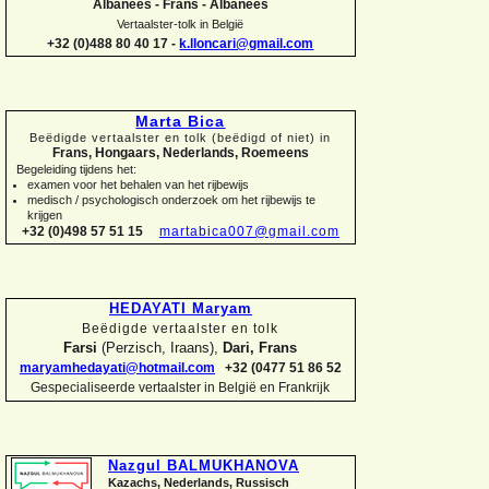
Albanees -
Frans -
Albanees
Vertaalster-
tolk in België
+32 (0)488 80 40 17 -
k.lloncari@gmail.com
Marta Bica
Beëdigde vertaalster en tolk (beëdigd of niet) in
Frans, Hongaars, Nederlands, Roemeens
Begeleiding tijdens het:
examen voor het behalen van het rijbewijs
medisch / psychologisch onderzoek om het rijbewijs te
krijgen
+32 (0)498 57 51 15
martabica007@gmail.com
HEDAYATI Maryam
Beëdigde vertaalster en tolk
Farsi
(Perzisch, Iraans),
Dari, Frans
maryamhedayati@hotmail.com
+32 (0477 51 86 52
Gespecialiseerde vertaalster in België en Frankrijk
Nazgul BALMUKHANOVA
Kazachs, Nederlands, Russisch