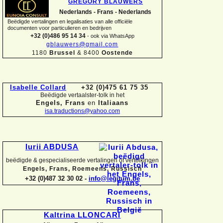
GREGORY BLAUWERS
Nederlands -
Frans -
Nederlands
Beëdigde vertalingen en legalisaties van alle officiële
documenten voor particulieren en bedrijven
+32 (0)486 95 14 34
-
ook via WhatsApp
gblauwers@gmail.com
1180
Brussel
& 8400
Oostende
Isabelle Collard
+32 (0)475 61 75 35
Beëdigde vertaalster-
tolk in het
Engels, Frans
en
Italiaans
isa.traductions@yahoo.com
Iurii ABDUSA
beëdigde & gespecialiseerde vertalingen of vertolkingen
Engels, Frans, Roemeens, Russisch
+32 (0)487 32 30 02 -
info@legitum.be
Kaltrina LLONCARI