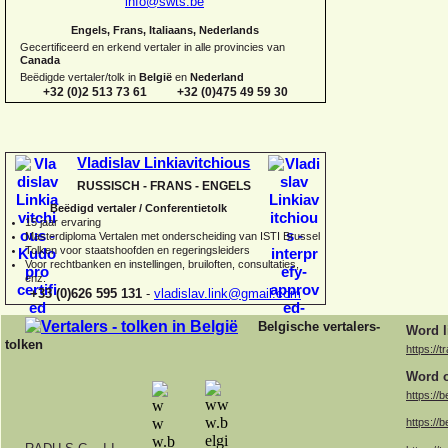
info@swts.be
Engels, Frans, Italiaans, Nederlands
Gecertificeerd en erkend vertaler in alle provincies van
Canada
Beëdigde vertaler/tolk in
België
en
Nederland
+32 (0)2 513 73 61 +32 (0)475 49 59 30
Vladislav Linkiavitchious
RUSSISCH -
FRANS -
ENGELS
Beëdigd vertaler / Conferentietolk
15 jaar ervaring
Master
diploma Vertalen met onderscheiding van ISTI Brussel
Tolken voor staatshoofden en regeringsleiders
Voor rechtbanken en instellingen, bruiloften, consultaties,
enz.
+33 (0)626 595 131
-
vladislav.link@gmail.com
Belgische vertalers-
Word l
tolken
https://t
Word o
https://b
https://b