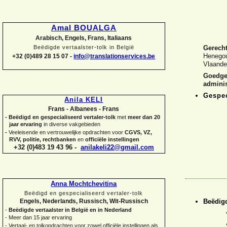
Amal BOUALGA
Arabisch, Engels, Frans, Italiaans
Beëdigde vertaalster-
tolk in België
Gerecht
Henegou
+32 (0)489 28 15 07 -
info@translationservices.be
Vlaande
Goedgek
adminis
Gespec
Anila KELI
Frans -
Albanees -
Frans
-
Beëdigd en gespecialiseerd vertaler-
tolk
met
meer dan 20
jaar ervaring
in diverse vakgebieden
-
Veeleisende en vertrouwelijke opdrachten voor
CGVS, VZ,
RVV, politie, rechtbanken
en
officiële instellingen
+32 (0)483 19 43 96 -
anilakeli22@gmail.com
Anna Mochtchevitina
Beëdigd en gespecialiseerd vertaler-
tolk
Beëdigd
Engels, Nederlands, Russisch, Wit-
Russisch
-
Beëdigde vertaalster in België en in Nederland
-
Meer dan 15 jaar ervaring
-
Vertaal-
en tolkopdrachten voor zowel officiële instellingen als