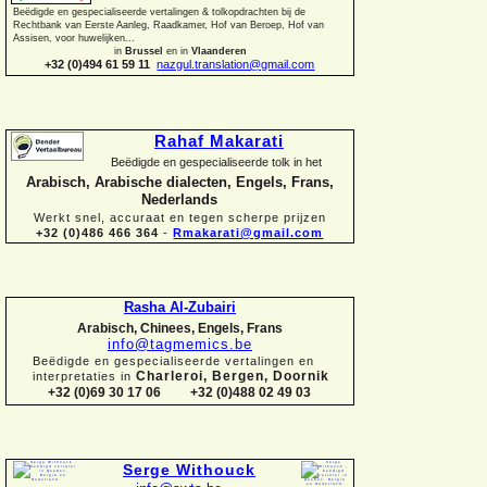
Beëdigde en gespecialiseerde vertalingen &
tolkopdrachten bij de
Rechtbank van Eerste Aanleg, Raadkamer, Hof van Beroep, Hof van
Assisen, voor huwelijken...
in
Brussel
en in
Vlaanderen
+32 (0)494 61 59 11
nazgul.translation@gmail.com
Rahaf Makarati
Beëdigde en gespecialiseerde tolk in het
Arabisch, Arabische dialecten, Engels, Frans,
Nederlands
Werkt snel, accuraat en tegen scherpe prijzen
+32 (0)486 466 364
-
Rmakarati@gmail.com
Rasha Al-
Zubairi
Arabisch, Chinees, Engels, Frans
info@tagmemics.be
Beëdigde en gespecialiseerde vertalingen en
Charleroi, Bergen, Doornik
interpretaties in
+32 (0)69 30 17 06 +32 (0)488 02 49 03
Serge Withouck