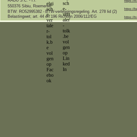
RADU S.C. -
I.I.
https://t
550376 Sibiu, Roemenië
https://b
BTW: RO52995382 -
BTW-
verleggingsregeling.
Art.
278 lid (2)
Belastingwet;
art.
44 en 196 Richtlijn 2006/112/EG
https://t