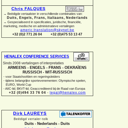
Chris FALQUES
→ Beëdigde vertaalster in verschillende combinaties van:
Duits, Engels, Frans, Italiaans, Nederlands
→ Gespecialiseerd in specificaties, juridische, financiële,
marketing, medische en administratieve vertalingen
americ.translation@skynet.be
+32 (0)2 771 26 04
+32 (0)475 53 13 47
HENALEX CONFERENCE SERVICES
Sinds 2008 vertalingen of interpretaties
ARMEENS -
ENGELS -
FRANS -
OEKRAÏENS
RUSSISCH -
WIT-
RUSSISCH
-
voor Staatshoofden en regeringsleiders
-
tijdens belangrijke sportevenementen: Olympische spelen,
EURO, World Cup
-
AIIC-
lid; BKVT-
lid; Geaccrediteerd bij de Raad van Europa
+32 (0)494 33 76 04
-
legal@henalex.com
Dirk LAUREYS
Beëdigd vertaler-
tolk
Duits -
Nederlands -
Duits