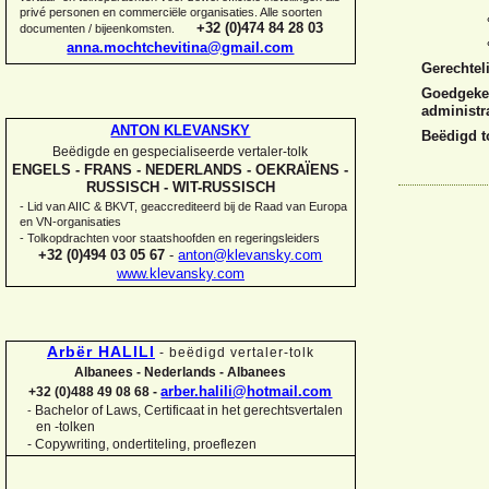
privé personen en commerciële organisaties. Alle soorten
+32 (0)474 84 28 03
documenten / bijeenkomsten.
anna.mochtchevitina@gmail.com
Gerechtel
Goedgekeu
administr
ANTON KLEVANSKY
Beëdigd t
Beëdigde en gespecialiseerde vertaler-
tolk
ENGELS -
FRANS -
NEDERLANDS -
OEKRAÏENS -
RUSSISCH -
WIT-
RUSSISCH
-
Lid van AIIC & BKVT, geaccrediteerd bij de Raad van Europa
en VN-
organisaties
-
Tolkopdrachten voor staatshoofden en regeringsleiders
+32 (0)494 03 05 67
-
anton@klevansky.com
www.klevansky.com
Arbër HALILI
-
beëdigd vertaler-
tolk
Albanees -
Nederlands -
Albanees
arber.halili@hotmail.com
+32 (0)488 49 08 68 -
Bachelor of Laws, Certificaat in het gerechtsvertalen
-
en -
tolken
-
Copywriting, ondertiteling, proeflezen