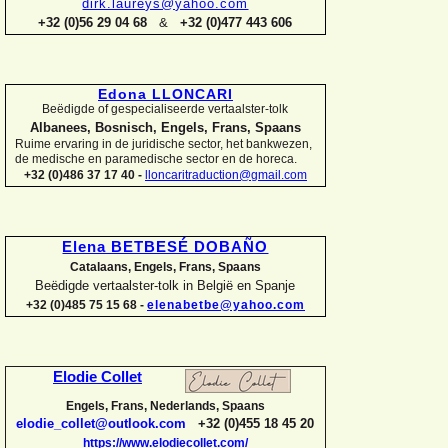
dirk.laureys@yahoo.com
+32 (0)56 29 04 68
&
+32 (0)477 443 606
Edona LLONCARI
Beëdigde of gespecialiseerde vertaalster-
tolk
Albanees, Bosnisch, Engels, Frans, Spaans
Ruime ervaring in de juridische sector, het bankwezen,
de medische en paramedische sector en de horeca.
+32 (0)486 37 17 40 -
lloncaritraduction@gmail.com
Elena BETBESÉ DOBAÑO
Catalaans, Engels, Frans, Spaans
Beëdigde vertaalster-
tolk in België en Spanje
+32 (0)485 75 15 68 -
elenabetbe@yahoo.com
Elodie Collet
Engels, Frans, Nederlands, Spaans
elodie_collet@outlook.com
+32 (0)455 18 45 20
https://www.elodiecollet.com/