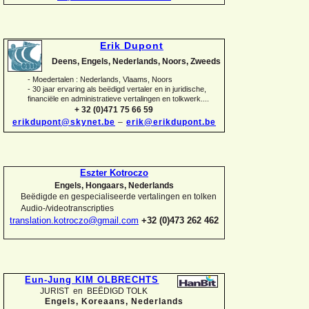
Erik Dupont
Deens, Engels, Nederlands, Noors, Zweeds
-
Moedertalen : Nederlands, Vlaams, Noors
-
30 jaar ervaring als beëdigd vertaler en in juridische,
financiële en administratieve vertalingen en tolkwerk....
+ 32 (0)471 75 66 59
erikdupont@skynet.be
–
erik@erikdupont.be
Eszter Kotroczo
Engels, Hongaars, Nederlands
Beëdigde en gespecialiseerde vertalingen en tolken
Audio-
/videotranscripties
translation.kotroczo@gmail.com
+32 (0)473 262 462
Eun-
Jung KIM OLBRECHTS
JURIST en BEËDIGD TOLK
Engels, Koreaans,
Nederlands