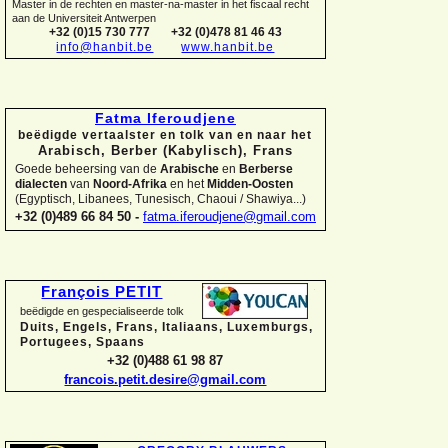
Master in de rechten en master-
na-
master in het fiscaal recht
aan de Universiteit Antwerpen
+32 (0)15 730 777
+32 (0)478 81 46 43
info@hanbit.be
www.hanbit.be
Fatma Iferoudjene
beëdigde vertaalster en tolk van en naar het
Arabisch, Berber (Kabylisch), Frans
Goede beheersing van de
Arabische
en
Berberse
dialecten
van
Noord-
Afrika
en het
Midden-
Oosten
(Egyptisch, Libanees, Tunesisch, Chaoui / Shawiya...)
+32 (0)489 66 84 50 -
fatma.iferoudjene@gmail.com
François PETIT
beëdigde en gespecialiseerde tolk
Duits, Engels, Frans, Italiaans, Luxemburgs,
Portugees, Spaans
+32 (0)488 61 98 87
francois.petit.desire@gmail.com