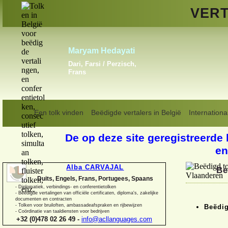
VERT
Vladislav Linkiavitchious
Engels, Frans, Russisch
Een tolk vinden
Beëdigde vertalers in België
Internationa
De op deze site geregistreerde 
en
Alba CARVAJAL
Be
Duits, Engels, Frans, Portugees, Spaans
-
Diplomatiek, verbindings-
en conferentietolken
-
Beëdigde vertalingen van officiële certificaten, diploma's, zakelijke
documenten en contracten
-
Tolken voor bruiloften, ambassadeafspraken en rijbewijzen
Beëdig
-
Coördinatie van taaldiensten voor bedrijven
+32 (0)478 02 26 49 -
info@acllanguages.com