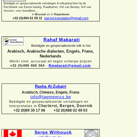
Beëdigde en gespecialiseerde vertalingen &
tolkopdrachten bij de
Rechtbank van Eerste Aanleg, Raadkamer, Hof van Beroep, Hof van
Assisen, voor huwelijken...
in
Brussel
en in
Vlaanderen
+32 (0)494 61 59 11
nazgul.translation@gmail.com
Rahaf Makarati
Beëdigde en gespecialiseerde tolk in het
Arabisch, Arabische dialecten, Engels, Frans,
Nederlands
Werkt snel, accuraat en tegen scherpe prijzen
+32 (0)486 466 364
-
Rmakarati@gmail.com
Rasha Al-
Zubairi
Arabisch, Chinees, Engels, Frans
info@tagmemics.be
Beëdigde en gespecialiseerde vertalingen en
Charleroi, Bergen, Doornik
interpretaties in
+32 (0)69 30 17 06 +32 (0)488 02 49 03
Serge Withouck