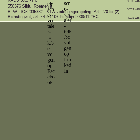
RADU S.C. -
I.I.
https://t
550376 Sibiu, Roemenië
https://b
BTW: RO52995382 -
BTW-
verleggingsregeling.
Art.
278 lid (2)
Belastingwet;
art.
44 en 196 Richtlijn 2006/112/EG
https://t