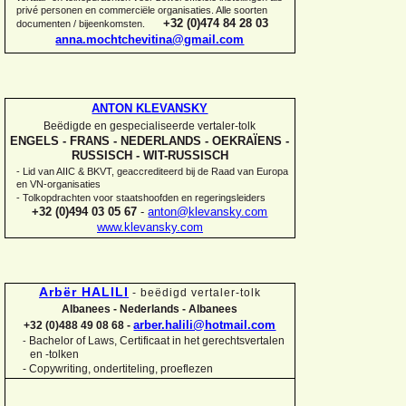
privé personen en commerciële organisaties. Alle soorten
+32 (0)474 84 28 03
documenten / bijeenkomsten.
anna.mochtchevitina@gmail.com
ANTON KLEVANSKY
Beëdigde en gespecialiseerde vertaler-
tolk
ENGELS -
FRANS -
NEDERLANDS -
OEKRAÏENS -
RUSSISCH -
WIT-
RUSSISCH
-
Lid van AIIC & BKVT, geaccrediteerd bij de Raad van Europa
en VN-
organisaties
-
Tolkopdrachten voor staatshoofden en regeringsleiders
+32 (0)494 03 05 67
-
anton@klevansky.com
www.klevansky.com
Arbër HALILI
-
beëdigd vertaler-
tolk
Albanees -
Nederlands -
Albanees
arber.halili@hotmail.com
+32 (0)488 49 08 68 -
Bachelor of Laws, Certificaat in het gerechtsvertalen
-
en -
tolken
-
Copywriting, ondertiteling, proeflezen