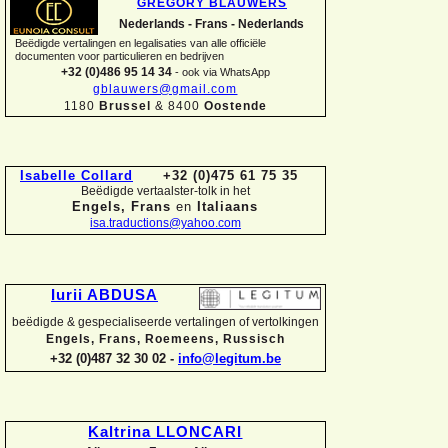
GREGORY BLAUWERS
Nederlands -
Frans -
Nederlands
Beëdigde vertalingen en legalisaties van alle officiële
documenten voor particulieren en bedrijven
+32 (0)486 95 14 34
-
ook via WhatsApp
gblauwers@gmail.com
1180
Brussel
& 8400
Oostende
Isabelle Collard
+32 (0)475 61 75 35
Beëdigde vertaalster-
tolk in het
Engels, Frans
en
Italiaans
isa.traductions@yahoo.com
Iurii ABDUSA
beëdigde & gespecialiseerde vertalingen of vertolkingen
Engels, Frans, Roemeens, Russisch
+32 (0)487 32 30 02 -
info@legitum.be
Kaltrina LLONCARI