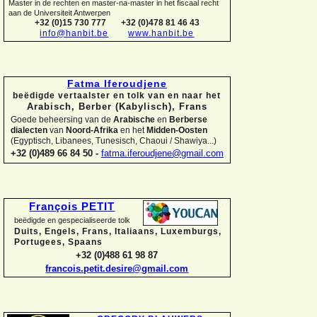
Master in de rechten en master-
na-
master in het fiscaal recht
aan de Universiteit Antwerpen
+32 (0)15 730 777
+32 (0)478 81 46 43
info@hanbit.be
www.hanbit.be
Fatma Iferoudjene
beëdigde vertaalster en tolk van en naar het
Arabisch, Berber (Kabylisch), Frans
Goede beheersing van de
Arabische
en
Berberse
dialecten
van
Noord-
Afrika
en het
Midden-
Oosten
(Egyptisch, Libanees, Tunesisch, Chaoui / Shawiya...)
+32 (0)489 66 84 50 -
fatma.iferoudjene@gmail.com
François PETIT
beëdigde en gespecialiseerde tolk
Duits, Engels, Frans, Italiaans, Luxemburgs,
Portugees, Spaans
+32 (0)488 61 98 87
francois.petit.desire@gmail.com