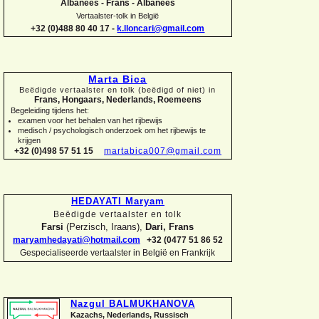
Albanees -
Frans -
Albanees
Vertaalster-
tolk in België
+32 (0)488 80 40 17 -
k.lloncari@gmail.com
Marta Bica
Beëdigde vertaalster en tolk (beëdigd of niet) in
Frans, Hongaars, Nederlands, Roemeens
Begeleiding tijdens het:
examen voor het behalen van het rijbewijs
medisch / psychologisch onderzoek om het rijbewijs te
krijgen
+32 (0)498 57 51 15
martabica007@gmail.com
HEDAYATI Maryam
Beëdigde vertaalster en tolk
Farsi
(Perzisch, Iraans),
Dari, Frans
maryamhedayati@hotmail.com
+32 (0477 51 86 52
Gespecialiseerde vertaalster in België en Frankrijk
Nazgul BALMUKHANOVA
Kazachs, Nederlands, Russisch