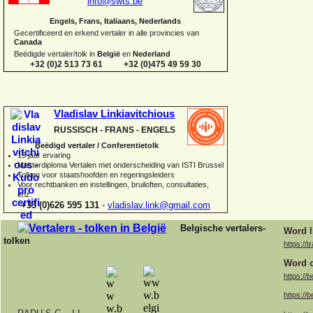
info@swts.be
Engels, Frans, Italiaans, Nederlands
Gecertificeerd en erkend vertaler in alle provincies van
Canada
Beëdigde vertaler/tolk in
België
en
Nederland
+32 (0)2 513 73 61 +32 (0)475 49 59 30
Vladislav Linkiavitchious
RUSSISCH -
FRANS -
ENGELS
Beëdigd vertaler / Conferentietolk
15 jaar ervaring
Master
diploma Vertalen met onderscheiding van ISTI Brussel
Tolken voor staatshoofden en regeringsleiders
Voor rechtbanken en instellingen, bruiloften, consultaties,
enz.
+33 (0)626 595 131
-
vladislav.link@gmail.com
Belgische vertalers-
Word l
tolken
https://t
Word o
https://b
https://b