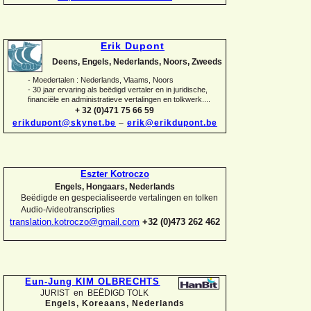
Erik Dupont
Deens, Engels, Nederlands, Noors, Zweeds
-
Moedertalen : Nederlands, Vlaams, Noors
-
30 jaar ervaring als beëdigd vertaler en in juridische,
financiële en administratieve vertalingen en tolkwerk....
+ 32 (0)471 75 66 59
erikdupont@skynet.be
–
erik@erikdupont.be
Eszter Kotroczo
Engels, Hongaars, Nederlands
Beëdigde en gespecialiseerde vertalingen en tolken
Audio-
/videotranscripties
translation.kotroczo@gmail.com
+32 (0)473 262 462
Eun-
Jung KIM OLBRECHTS
JURIST en BEËDIGD TOLK
Engels, Koreaans,
Nederlands