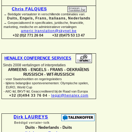
Chris FALQUES
→ Beëdigde vertaalster in verschillende combinaties van:
Duits, Engels, Frans, Italiaans, Nederlands
→ Gespecialiseerd in specificaties, juridische, financiële,
marketing, medische en administratieve vertalingen
americ.translation@skynet.be
+32 (0)2 771 26 04
+32 (0)475 53 13 47
HENALEX CONFERENCE SERVICES
Sinds 2008 vertalingen of interpretaties
ARMEENS -
ENGELS -
FRANS -
OEKRAÏENS
RUSSISCH -
WIT-
RUSSISCH
-
voor Staatshoofden en regeringsleiders
-
tijdens belangrijke sportevenementen: Olympische spelen,
EURO, World Cup
-
AIIC-
lid; BKVT-
lid; Geaccrediteerd bij de Raad van Europa
+32 (0)494 33 76 04
-
legal@henalex.com
Dirk LAUREYS
Beëdigd vertaler-
tolk
Duits -
Nederlands -
Duits