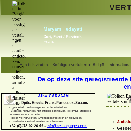
VERT
Claudia H. P. Hoogewijs
Engels, Frans, Portugees
Een tolk vinden
Beëdigde vertalers in België
Internationa
De op deze site geregistreerde 
en
Alba CARVAJAL
V
Duits, Engels, Frans, Portugees, Spaans
-
Diplomatiek, verbindings-
en conferentietolken
-
Beëdigde vertalingen van officiële certificaten, diploma's, zakelijke
documenten en contracten
-
Tolken voor bruiloften, ambassadeafspraken en rijbewijzen
Audiotr
-
Coördinatie van taaldiensten voor bedrijven
+32 (0)478 02 26 49 -
info@acllanguages.com
Gespec