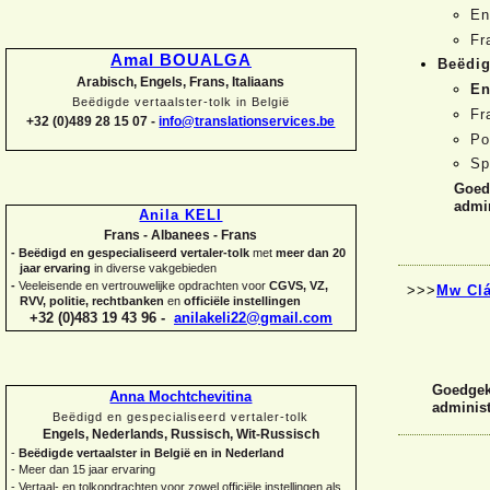
En
Fr
Amal BOUALGA
Beëdig
Arabisch, Engels, Frans, Italiaans
En
Beëdigde vertaalster-
tolk in België
Fr
+32 (0)489 28 15 07 -
info@translationservices.be
Po
S
Goedg
admin
Anila KELI
Frans -
Albanees -
Frans
-
Beëdigd en gespecialiseerd vertaler-
tolk
met
meer dan 20
jaar ervaring
in diverse vakgebieden
-
Veeleisende en vertrouwelijke opdrachten voor
CGVS, VZ,
>>>
Mw Clá
RVV, politie, rechtbanken
en
officiële instellingen
+32 (0)483 19 43 96 -
anilakeli22@gmail.com
Goedgeke
Anna Mochtchevitina
administ
Beëdigd en gespecialiseerd vertaler-
tolk
Engels, Nederlands, Russisch, Wit-
Russisch
-
Beëdigde vertaalster in België en in Nederland
-
Meer dan 15 jaar ervaring
-
Vertaal-
en tolkopdrachten voor zowel officiële instellingen als