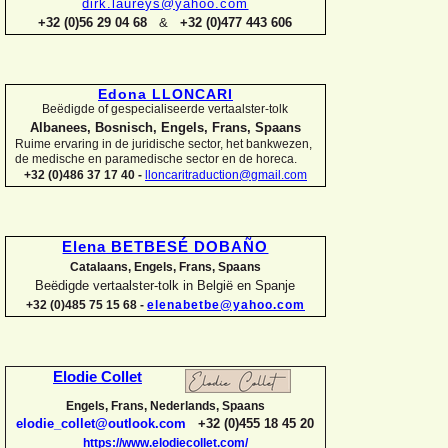
dirk.laureys@yahoo.com
+32 (0)56 29 04 68
&
+32 (0)477 443 606
Edona LLONCARI
Beëdigde of gespecialiseerde vertaalster-
tolk
Albanees, Bosnisch, Engels, Frans, Spaans
Ruime ervaring in de juridische sector, het bankwezen,
de medische en paramedische sector en de horeca.
+32 (0)486 37 17 40 -
lloncaritraduction@gmail.com
Elena BETBESÉ DOBAÑO
Catalaans, Engels, Frans, Spaans
Beëdigde vertaalster-
tolk in België en Spanje
+32 (0)485 75 15 68 -
elenabetbe@yahoo.com
Elodie Collet
Engels, Frans, Nederlands, Spaans
elodie_collet@outlook.com
+32 (0)455 18 45 20
https://www.elodiecollet.com/