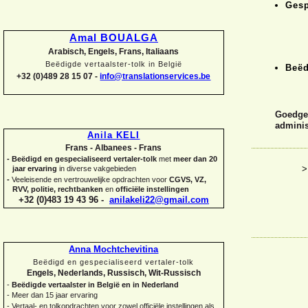
Gesp
Amal BOUALGA
Arabisch, Engels, Frans, Italiaans
Beëdigde vertaalster-
tolk in België
Beëd
+32 (0)489 28 15 07 -
info@translationservices.be
Goedgek
adminis
Anila KELI
Frans -
Albanees -
Frans
-
Beëdigd en gespecialiseerd vertaler-
tolk
met
meer dan 20
>
jaar ervaring
in diverse vakgebieden
-
Veeleisende en vertrouwelijke opdrachten voor
CGVS, VZ,
RVV, politie, rechtbanken
en
officiële instellingen
+32 (0)483 19 43 96 -
anilakeli22@gmail.com
Anna Mochtchevitina
Beëdigd en gespecialiseerd vertaler-
tolk
Engels, Nederlands, Russisch, Wit-
Russisch
-
Beëdigde vertaalster in België en in Nederland
-
Meer dan 15 jaar ervaring
-
Vertaal-
en tolkopdrachten voor zowel officiële instellingen als