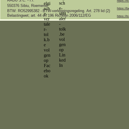
RADU S.C. -
I.I.
https://t
550376 Sibiu, Roemenië
https://b
BTW: RO52995382 -
BTW-
verleggingsregeling.
Art.
278 lid (2)
Belastingwet;
art.
44 en 196 Richtlijn 2006/112/EG
https://t