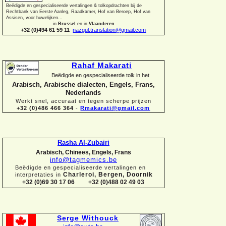
Beëdigde en gespecialiseerde vertalingen &
tolkopdrachten bij de
Rechtbank van Eerste Aanleg, Raadkamer, Hof van Beroep, Hof van
Assisen, voor huwelijken...
in
Brussel
en in
Vlaanderen
+32 (0)494 61 59 11
nazgul.translation@gmail.com
Rahaf Makarati
Beëdigde en gespecialiseerde tolk in het
Arabisch, Arabische dialecten, Engels, Frans,
Nederlands
Werkt snel, accuraat en tegen scherpe prijzen
+32 (0)486 466 364
-
Rmakarati@gmail.com
Rasha Al-
Zubairi
Arabisch, Chinees, Engels, Frans
info@tagmemics.be
Beëdigde en gespecialiseerde vertalingen en
Charleroi, Bergen, Doornik
interpretaties in
+32 (0)69 30 17 06 +32 (0)488 02 49 03
Serge Withouck