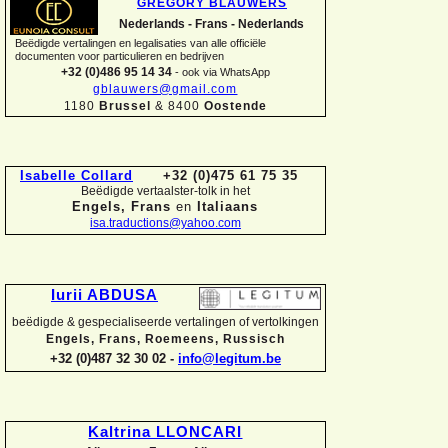
GREGORY BLAUWERS
Nederlands -
Frans -
Nederlands
Beëdigde vertalingen en legalisaties van alle officiële
documenten voor particulieren en bedrijven
+32 (0)486 95 14 34
-
ook via WhatsApp
gblauwers@gmail.com
1180
Brussel
& 8400
Oostende
Isabelle Collard
+32 (0)475 61 75 35
Beëdigde vertaalster-
tolk in het
Engels, Frans
en
Italiaans
isa.traductions@yahoo.com
Iurii ABDUSA
beëdigde & gespecialiseerde vertalingen of vertolkingen
Engels, Frans, Roemeens, Russisch
+32 (0)487 32 30 02 -
info@legitum.be
Kaltrina LLONCARI