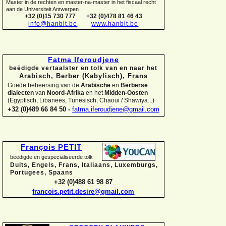
Master in de rechten en master-
na-
master in het fiscaal recht
aan de Universiteit Antwerpen
+32 (0)15 730 777
+32 (0)478 81 46 43
info@hanbit.be
www.hanbit.be
Fatma Iferoudjene
beëdigde vertaalster en tolk van en naar het
Arabisch, Berber (Kabylisch), Frans
Goede beheersing van de
Arabische
en
Berberse
dialecten
van
Noord-
Afrika
en het
Midden-
Oosten
(Egyptisch, Libanees, Tunesisch, Chaoui / Shawiya...)
+32 (0)489 66 84 50 -
fatma.iferoudjene@gmail.com
François PETIT
beëdigde en gespecialiseerde tolk
Duits, Engels, Frans, Italiaans, Luxemburgs,
Portugees, Spaans
+32 (0)488 61 98 87
francois.petit.desire@gmail.com