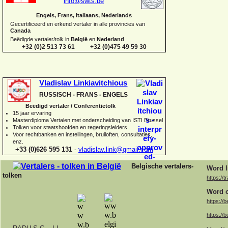
info@swts.be
Engels, Frans, Italiaans, Nederlands
Gecertificeerd en erkend vertaler in alle provincies van
Canada
Beëdigde vertaler/tolk in
België
en
Nederland
+32 (0)2 513 73 61 +32 (0)475 49 59 30
Vladislav Linkiavitchious
RUSSISCH -
FRANS -
ENGELS
Beëdigd vertaler / Conferentietolk
15 jaar ervaring
Master
diploma Vertalen met onderscheiding van ISTI Brussel
Tolken voor staatshoofden en regeringsleiders
Voor rechtbanken en instellingen, bruiloften, consultaties,
enz.
+33 (0)626 595 131
-
vladislav.link@gmail.com
Belgische vertalers-
Word l
tolken
https://t
Word o
https://b
https://b