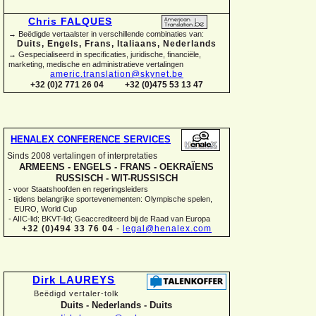
Chris FALQUES
→ Beëdigde vertaalster in verschillende combinaties van:
Duits, Engels, Frans, Italiaans, Nederlands
→ Gespecialiseerd in specificaties, juridische, financiële,
marketing, medische en administratieve vertalingen
americ.translation@skynet.be
+32 (0)2 771 26 04
+32 (0)475 53 13 47
HENALEX CONFERENCE SERVICES
Sinds 2008 vertalingen of interpretaties
ARMEENS -
ENGELS -
FRANS -
OEKRAÏENS
RUSSISCH -
WIT-
RUSSISCH
-
voor Staatshoofden en regeringsleiders
-
tijdens belangrijke sportevenementen: Olympische spelen,
EURO, World Cup
-
AIIC-
lid; BKVT-
lid; Geaccrediteerd bij de Raad van Europa
+32 (0)494 33 76 04
-
legal@henalex.com
Dirk LAUREYS
Beëdigd vertaler-
tolk
Duits -
Nederlands -
Duits