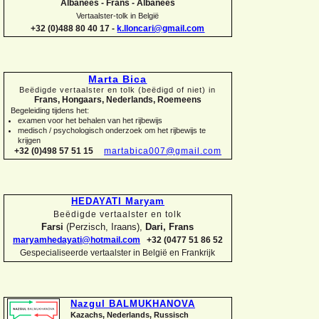
Albanees -
Frans -
Albanees
Vertaalster-
tolk in België
+32 (0)488 80 40 17 -
k.lloncari@gmail.com
Marta Bica
Beëdigde vertaalster en tolk (beëdigd of niet) in
Frans, Hongaars, Nederlands, Roemeens
Begeleiding tijdens het:
examen voor het behalen van het rijbewijs
medisch / psychologisch onderzoek om het rijbewijs te
krijgen
+32 (0)498 57 51 15
martabica007@gmail.com
HEDAYATI Maryam
Beëdigde vertaalster en tolk
Farsi
(Perzisch, Iraans),
Dari, Frans
maryamhedayati@hotmail.com
+32 (0477 51 86 52
Gespecialiseerde vertaalster in België en Frankrijk
Nazgul BALMUKHANOVA
Kazachs, Nederlands, Russisch