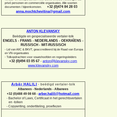
privé personen en commerciële organisaties. Alle soorten
+32 (0)474 84 28 03
documenten / bijeenkomsten.
anna.mochtchevitina@gmail.com
ANTON KLEVANSKY
Beëdigde en gespecialiseerde vertaler-
tolk
ENGELS -
FRANS -
NEDERLANDS -
OEKRAÏENS -
RUSSISCH -
WIT-
RUSSISCH
-
Lid van AIIC & BKVT, geaccrediteerd bij de Raad van Europa
en VN-
organisaties
-
Tolkopdrachten voor staatshoofden en regeringsleiders
+32 (0)494 03 05 67
-
anton@klevansky.com
www.klevansky.com
Arbër HALILI
-
beëdigd vertaler-
tolk
Albanees -
Nederlands -
Albanees
arber.halili@hotmail.com
+32 (0)488 49 08 68 -
Bachelor of Laws, Certificaat in het gerechtsvertalen
-
en -
tolken
-
Copywriting, ondertiteling, proeflezen