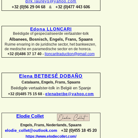
dirk.laureys@yahoo.com
+32 (0)56 29 04 68
&
+32 (0)477 443 606
Edona LLONCARI
Beëdigde of gespecialiseerde vertaalster-
tolk
Albanees, Bosnisch, Engels, Frans, Spaans
Ruime ervaring in de juridische sector, het bankwezen,
de medische en paramedische sector en de horeca.
+32 (0)486 37 17 40 -
lloncaritraduction@gmail.com
Elena BETBESÉ DOBAÑO
Catalaans, Engels, Frans, Spaans
Beëdigde vertaalster-
tolk in België en Spanje
+32 (0)485 75 15 68 -
elenabetbe@yahoo.com
Elodie Collet
Engels, Frans, Nederlands, Spaans
elodie_collet@outlook.com
+32 (0)455 18 45 20
https://www.elodiecollet.com/