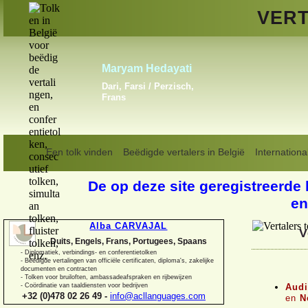
VERT
Claudia H. P. Hoogewijs
Engels, Frans, Portugees
Een tolk vinden
Beëdigde vertalers in België
Internationa
De op deze site geregistreerde 
en
Alba CARVAJAL
V
Duits, Engels, Frans, Portugees, Spaans
-
Diplomatiek, verbindings-
en conferentietolken
-
Beëdigde vertalingen van officiële certificaten, diploma's, zakelijke
documenten en contracten
-
Tolken voor bruiloften, ambassadeafspraken en rijbewijzen
Audi
-
Coördinatie van taaldiensten voor bedrijven
+32 (0)478 02 26 49 -
info@acllanguages.com
en
Ne