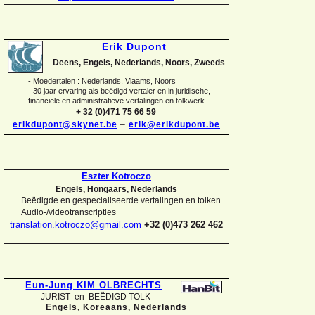
Erik Dupont
Deens, Engels, Nederlands, Noors, Zweeds
-
Moedertalen : Nederlands, Vlaams, Noors
-
30 jaar ervaring als beëdigd vertaler en in juridische,
financiële en administratieve vertalingen en tolkwerk....
+ 32 (0)471 75 66 59
erikdupont@skynet.be
–
erik@erikdupont.be
Eszter Kotroczo
Engels, Hongaars, Nederlands
Beëdigde en gespecialiseerde vertalingen en tolken
Audio-
/videotranscripties
translation.kotroczo@gmail.com
+32 (0)473 262 462
Eun-
Jung KIM OLBRECHTS
JURIST en BEËDIGD TOLK
Engels, Koreaans,
Nederlands