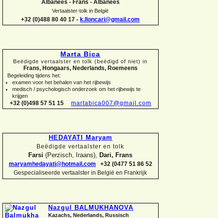
Albanees -
Frans -
Albanees
Vertaalster-
tolk in België
+32 (0)488 80 40 17 -
k.lloncari@gmail.com
Marta Bica
Beëdigde vertaalster en tolk (beëdigd of niet) in
Frans, Hongaars, Nederlands, Roemeens
Begeleiding tijdens het:
examen voor het behalen van het rijbewijs
medisch / psychologisch onderzoek om het rijbewijs te
krijgen
+32 (0)498 57 51 15
martabica007@gmail.com
HEDAYATI Maryam
Beëdigde vertaalster en tolk
Farsi
(Perzisch, Iraans),
Dari, Frans
maryamhedayati@hotmail.com
+32 (0477 51 86 52
Gespecialiseerde vertaalster in België en Frankrijk
Nazgul BALMUKHANOVA
Kazachs, Nederlands, Russisch