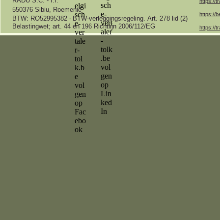
RADU S.C. -
I.I.
https://t
550376 Sibiu, Roemenië
https://b
BTW: RO52995382 -
BTW-
verleggingsregeling.
Art.
278 lid (2)
Belastingwet;
art.
44 en 196 Richtlijn 2006/112/EG
https://t