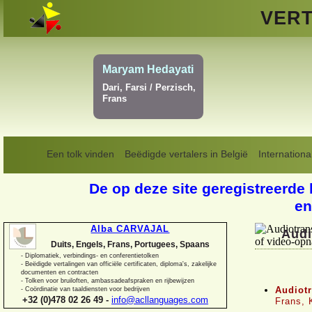
VERT
Vladislav Linkiav
 Hoogewijs
Engels, Frans, Russi
Portugees
Een tolk vinden
Beëdigde vertalers in België
Internationa
De op deze site geregistreerde 
en
Alba CARVAJAL
Audi
Duits, Engels, Frans, Portugees, Spaans
-
Diplomatiek, verbindings-
en conferentietolken
-
Beëdigde vertalingen van officiële certificaten, diploma's, zakelijke
documenten en contracten
-
Tolken voor bruiloften, ambassadeafspraken en rijbewijzen
Audiotr
-
Coördinatie van taaldiensten voor bedrijven
+32 (0)478 02 26 49 -
info@acllanguages.com
Frans, 