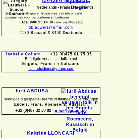
GREGORY BLAUWERS
Nederlands -
Frans -
Nederlands
Beëdigde vertalingen en legalisaties van alle officiële
documenten voor particulieren en bedrijven
+32 (0)486 95 14 34
-
ook via WhatsApp
gblauwers@gmail.com
1180
Brussel
& 8400
Oostende
Isabelle Collard
+32 (0)475 61 75 35
Beëdigde vertaalster-
tolk in het
Engels, Frans
en
Italiaans
isa.traductions@yahoo.com
Iurii ABDUSA
beëdigde & gespecialiseerde vertalingen of vertolkingen
Engels, Frans, Roemeens, Russisch
+32 (0)487 32 30 02 -
info@legitum.be
Kaltrina LLONCARI