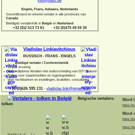
info@swts.be
Engels, Frans, Italiaans, Nederlands
Gecertificeerd en erkend vertaler in alle provincies van
Canada
Beëdigde vertaler/tolk in
België
en
Nederland
+32 (0)2 513 73 61 +32 (0)475 49 59 30
Vladislav Linkiavitchious
RUSSISCH -
FRANS -
ENGELS
Beëdigd vertaler / Conferentietolk
15 jaar ervaring
Master
diploma Vertalen met onderscheiding van ISTI Brussel
Tolken voor staatshoofden en regeringsleiders
Voor rechtbanken en instellingen, bruiloften, consultaties,
enz.
+33 (0)626 595 131
-
vladislav.link@gmail.com
Belgische vertalers-
Word l
tolken
https://t
Word o
https://b
https://b