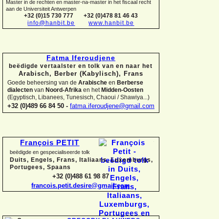
Master in de rechten en master-
na-
master in het fiscaal recht
aan de Universiteit Antwerpen
+32 (0)15 730 777
+32 (0)478 81 46 43
info@hanbit.be
www.hanbit.be
Fatma Iferoudjene
beëdigde vertaalster en tolk van en naar het
Arabisch, Berber (Kabylisch), Frans
Goede beheersing van de
Arabische
en
Berberse
dialecten
van
Noord-
Afrika
en het
Midden-
Oosten
(Egyptisch, Libanees, Tunesisch, Chaoui / Shawiya...)
+32 (0)489 66 84 50 -
fatma.iferoudjene@gmail.com
François PETIT
beëdigde en gespecialiseerde tolk
Duits, Engels, Frans, Italiaans, Luxemburgs,
Portugees, Spaans
+32 (0)488 61 98 87
francois.petit.desire@gmail.com