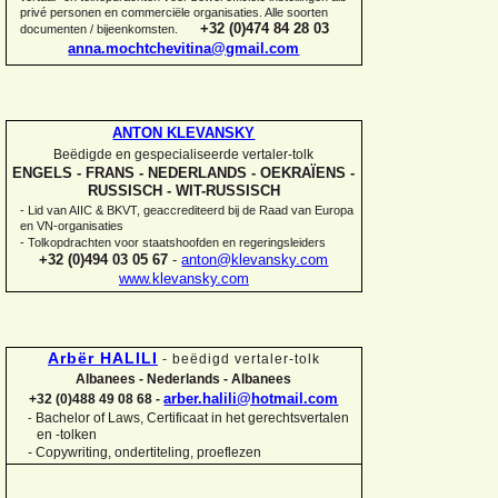
privé personen en commerciële organisaties. Alle soorten
+32 (0)474 84 28 03
documenten / bijeenkomsten.
anna.mochtchevitina@gmail.com
ANTON KLEVANSKY
Beëdigde en gespecialiseerde vertaler-
tolk
ENGELS -
FRANS -
NEDERLANDS -
OEKRAÏENS -
RUSSISCH -
WIT-
RUSSISCH
-
Lid van AIIC & BKVT, geaccrediteerd bij de Raad van Europa
en VN-
organisaties
-
Tolkopdrachten voor staatshoofden en regeringsleiders
+32 (0)494 03 05 67
-
anton@klevansky.com
www.klevansky.com
Arbër HALILI
-
beëdigd vertaler-
tolk
Albanees -
Nederlands -
Albanees
arber.halili@hotmail.com
+32 (0)488 49 08 68 -
Bachelor of Laws, Certificaat in het gerechtsvertalen
-
en -
tolken
-
Copywriting, ondertiteling, proeflezen