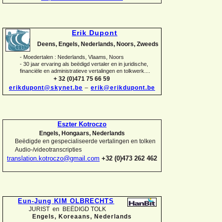
Erik Dupont
Deens, Engels, Nederlands, Noors, Zweeds
-
Moedertalen : Nederlands, Vlaams, Noors
-
30 jaar ervaring als beëdigd vertaler en in juridische,
financiële en administratieve vertalingen en tolkwerk....
+ 32 (0)471 75 66 59
erikdupont@skynet.be
–
erik@erikdupont.be
Eszter Kotroczo
Engels, Hongaars, Nederlands
Beëdigde en gespecialiseerde vertalingen en tolken
Audio-
/videotranscripties
translation.kotroczo@gmail.com
+32 (0)473 262 462
Eun-
Jung KIM OLBRECHTS
JURIST en BEËDIGD TOLK
Engels, Koreaans,
Nederlands