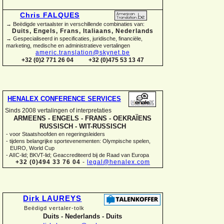
Chris FALQUES
→ Beëdigde vertaalster in verschillende combinaties van:
Duits, Engels, Frans, Italiaans, Nederlands
→ Gespecialiseerd in specificaties, juridische, financiële,
marketing, medische en administratieve vertalingen
americ.translation@skynet.be
+32 (0)2 771 26 04
+32 (0)475 53 13 47
HENALEX CONFERENCE SERVICES
Sinds 2008 vertalingen of interpretaties
ARMEENS -
ENGELS -
FRANS -
OEKRAÏENS
RUSSISCH -
WIT-
RUSSISCH
-
voor Staatshoofden en regeringsleiders
-
tijdens belangrijke sportevenementen: Olympische spelen,
EURO, World Cup
-
AIIC-
lid; BKVT-
lid; Geaccrediteerd bij de Raad van Europa
+32 (0)494 33 76 04
-
legal@henalex.com
Dirk LAUREYS
Beëdigd vertaler-
tolk
Duits -
Nederlands -
Duits