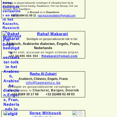
Beëdigde en gespecialiseerde vertalingen &
tolkopdrachten bij de
Rechtbank van Eerste Aanleg, Raadkamer, Hof van Beroep, Hof van
Assisen, voor huwelijken...
in
Brussel
en in
Vlaanderen
+32 (0)494 61 59 11
nazgul.translation@gmail.com
Rahaf Makarati
Beëdigde en gespecialiseerde tolk in het
Arabisch, Arabische dialecten, Engels, Frans,
Nederlands
Werkt snel, accuraat en tegen scherpe prijzen
+32 (0)486 466 364
-
Rmakarati@gmail.com
Rasha Al-
Zubairi
Arabisch, Chinees, Engels, Frans
info@tagmemics.be
Beëdigde en gespecialiseerde vertalingen en
Charleroi, Bergen, Doornik
interpretaties in
+32 (0)69 30 17 06 +32 (0)488 02 49 03
Serge Withouck