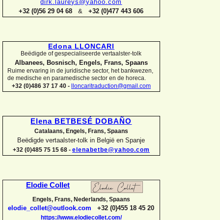
dirk.laureys@yahoo.com
+32 (0)56 29 04 68
&
+32 (0)477 443 606
Edona LLONCARI
Beëdigde of gespecialiseerde vertaalster-
tolk
Albanees, Bosnisch, Engels, Frans, Spaans
Ruime ervaring in de juridische sector, het bankwezen,
de medische en paramedische sector en de horeca.
+32 (0)486 37 17 40 -
lloncaritraduction@gmail.com
Elena BETBESÉ DOBAÑO
Catalaans, Engels, Frans, Spaans
Beëdigde vertaalster-
tolk in België en Spanje
+32 (0)485 75 15 68 -
elenabetbe@yahoo.com
Elodie Collet
Engels, Frans, Nederlands, Spaans
elodie_collet@outlook.com
+32 (0)455 18 45 20
https://www.elodiecollet.com/