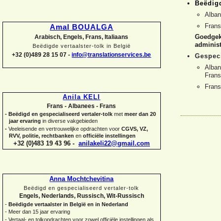
Beëdigd
Alban
Fran
Amal BOUALGA
Goedgeke
Arabisch, Engels, Frans, Italiaans
administ
Beëdigde vertaalster-
tolk in België
+32 (0)489 28 15 07 -
info@translationservices.be
Gespeci
Alban
Frans
Fran
Anila KELI
Frans -
Albanees -
Frans
-
Beëdigd en gespecialiseerd vertaler-
tolk
met
meer dan 20
jaar ervaring
in diverse vakgebieden
-
Veeleisende en vertrouwelijke opdrachten voor
CGVS, VZ,
RVV, politie, rechtbanken
en
officiële instellingen
+32 (0)483 19 43 96 -
anilakeli22@gmail.com
Anna Mochtchevitina
Beëdigd en gespecialiseerd vertaler-
tolk
Engels, Nederlands, Russisch, Wit-
Russisch
-
Beëdigde vertaalster in België en in Nederland
-
Meer dan 15 jaar ervaring
-
Vertaal-
en tolkopdrachten voor zowel officiële instellingen als