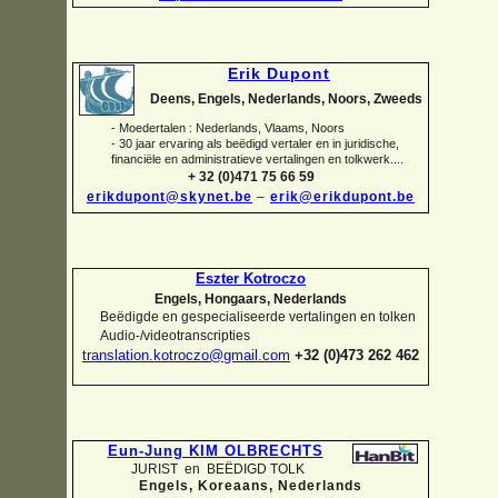
Erik Dupont
Deens, Engels, Nederlands, Noors, Zweeds
-
Moedertalen : Nederlands, Vlaams, Noors
-
30 jaar ervaring als beëdigd vertaler en in juridische,
financiële en administratieve vertalingen en tolkwerk....
+ 32 (0)471 75 66 59
erikdupont@skynet.be
–
erik@erikdupont.be
Eszter Kotroczo
Engels, Hongaars, Nederlands
Beëdigde en gespecialiseerde vertalingen en tolken
Audio-
/videotranscripties
translation.kotroczo@gmail.com
+32 (0)473 262 462
Eun-
Jung KIM OLBRECHTS
JURIST en BEËDIGD TOLK
Engels, Koreaans,
Nederlands