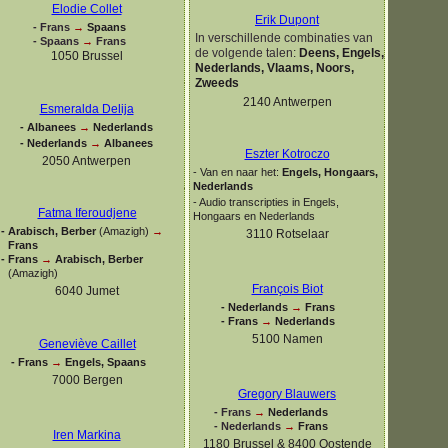
Elodie Collet
Erik Dupont
-
Frans
→
Spaans
In verschillende combinaties van
-
Spaans
→
Frans
de volgende talen
:
Deens, Engels,
1050 Brussel
Nederlands, Vlaams, Noors,
Zweeds
2140 Antwerpen
Esmeralda Delija
-
Albanees
→
Nederlands
-
Nederlands
→
Albanees
Eszter Kotroczo
2050 Antwerpen
-
Van en naar het:
Engels, Hongaars,
Nederlands
-
Audio transcripties in Engels,
Fatma Iferoudjene
Hongaars en Nederlands
-
Arabisch, Berber
(Amazigh)
→
3110 Rotselaar
Frans
-
Frans
→
Arabisch, Berber
(Amazigh)
François Biot
6040 Jumet
-
Nederlands
→
Frans
-
Frans
→
Nederlands
5100 Namen
Geneviève Caillet
-
Frans
→
Engels, Spaans
7000 Bergen
Gregory Blauwers
-
Frans
→
Nederlands
-
Nederlands
→
Frans
Iren Markina
1180 Brussel & 8400 Oostende