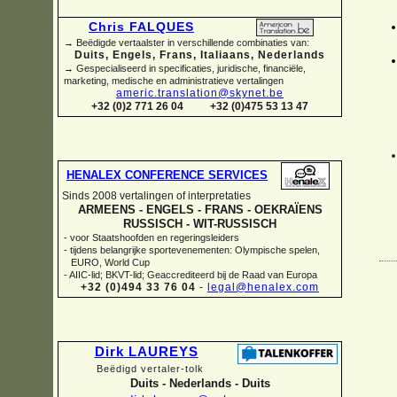
Chris FALQUES
→ Beëdigde vertaalster in verschillende combinaties van:
Duits, Engels, Frans, Italiaans, Nederlands
→ Gespecialiseerd in specificaties, juridische, financiële,
marketing, medische en administratieve vertalingen
americ.translation@skynet.be
+32 (0)2 771 26 04
+32 (0)475 53 13 47
HENALEX CONFERENCE SERVICES
Sinds 2008 vertalingen of interpretaties
ARMEENS -
ENGELS -
FRANS -
OEKRAÏENS
RUSSISCH -
WIT-
RUSSISCH
-
voor Staatshoofden en regeringsleiders
-
tijdens belangrijke sportevenementen: Olympische spelen,
EURO, World Cup
-
AIIC-
lid; BKVT-
lid; Geaccrediteerd bij de Raad van Europa
+32 (0)494 33 76 04
-
legal@henalex.com
Dirk LAUREYS
Beëdigd vertaler-
tolk
Duits -
Nederlands -
Duits