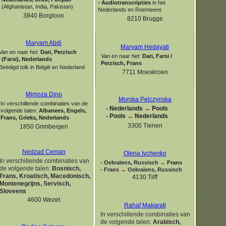
-
Audiotranscripties
in het
(Afghanistan, India, Pakistan)
Nederlands en Roemeens
3840 Borgloon
8210 Brugge
Maryam Abdi
Maryam Hedayati
Van en naar het:
Dari, Perzisch
Van en naar het:
Dari, Farsi /
(Farsi), Nederlands
Perzisch, Frans
Beëdigd tolk in België en Nederland
7711 Moeskroen
Mimoza Dino
Monika Pelczynska
In verschillende combinaties van de
-
Nederlands
→
Pools
volgende talen:
Albanees, Engels,
-
Pools
→
Nederlands
Frans, Grieks, Nederlands
3300 Tienen
1850 Grimbergen
Nedzad Ceman
Olena Ivchenko
In verschillende combinaties van
-
Oekraïens, Russisch
→
Frans
de volgende talen:
Bosnisch,
-
Frans
→
Oekraïens, Russisch
Frans, Kroatisch, Macedonisch,
4130 Tilff
Montenegrijns, Servisch,
Sloveens
4600 Wezet
Rahaf Makarati
In verschillende combinaties van
de volgende talen:
Arabisch,