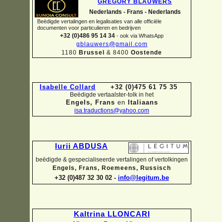
GREGORY BLAUWERS
Nederlands -
Frans -
Nederlands
Beëdigde vertalingen en legalisaties van alle officiële
documenten voor particulieren en bedrijven
+32 (0)486 95 14 34
-
ook via WhatsApp
gblauwers@gmail.com
1180
Brussel
& 8400
Oostende
Isabelle Collard
+32 (0)475 61 75 35
Beëdigde vertaalster-
tolk in het
Engels, Frans
en
Italiaans
isa.traductions@yahoo.com
Iurii ABDUSA
beëdigde & gespecialiseerde vertalingen of vertolkingen
Engels, Frans, Roemeens, Russisch
+32 (0)487 32 30 02 -
info@legitum.be
Kaltrina LLONCARI