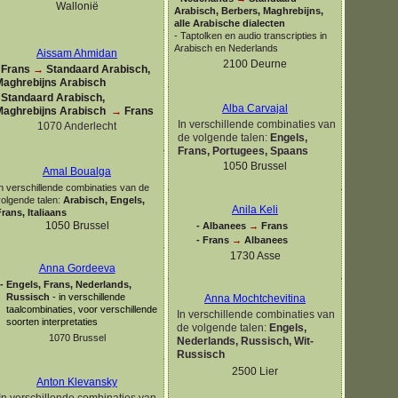
Wallonië
Arabisch, Berbers, Maghrebijns,
alle Arabische dialecten
-
Taptolken en audio transcripties in
Arabisch en Nederlands
Aissam Ahmidan
2100 Deurne
Frans
→
Standaard Arabisch,
Maghrebijns Arabisch
Standaard Arabisch,
Alba Carvajal
Maghrebijns Arabisch
→
Frans
In verschillende combinaties van
1070 Anderlecht
de volgende talen:
Engels,
Frans, Portugees, Spaans
1050 Brussel
Amal Boualga
n verschillende combinaties van de
volgende talen:
Arabisch, Engels,
Anila Keli
rans, Italiaans
1050 Brussel
-
Albanees
→
Frans
-
Frans
→
Albanees
1730 Asse
Anna Gordeeva
-
Engels, Frans, Nederlands,
Russisch
-
in verschillende
Anna Mochtchevitina
taalcombinaties, voor verschillende
In verschillende combinaties van
soorten interpretaties
de volgende talen:
Engels,
1070 Brussel
Nederlands, Russisch, Wit-
Russisch
2500 Lier
Anton Klevansky
In verschillende combinaties van