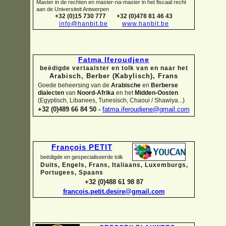
Master in de rechten en master-
na-
master in het fiscaal recht
aan de Universiteit Antwerpen
+32 (0)15 730 777
+32 (0)478 81 46 43
info@hanbit.be
www.hanbit.be
Fatma Iferoudjene
beëdigde vertaalster en tolk van en naar het
Arabisch, Berber (Kabylisch), Frans
Goede beheersing van de
Arabische
en
Berberse
dialecten
van
Noord-
Afrika
en het
Midden-
Oosten
(Egyptisch, Libanees, Tunesisch, Chaoui / Shawiya...)
+32 (0)489 66 84 50 -
fatma.iferoudjene@gmail.com
François PETIT
beëdigde en gespecialiseerde tolk
Duits, Engels, Frans, Italiaans, Luxemburgs,
Portugees, Spaans
+32 (0)488 61 98 87
francois.petit.desire@gmail.com