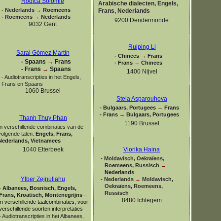
Rodica Solomie
Arabische dialecten, Engels,
-
Nederlands
→
Roemeens
Frans, Nederlands
-
Roemeens
→
Nederlands
9200 Dendermonde
9032 Gent
Ruiping Li
Sarai Gómez Martín
-
Chinees
→
Frans
-
Spaans
→
Frans
-
Frans
→
Chinees
-
Frans
→
Spaans
1400 Nijvel
-
Audiotranscripties in het Engels,
Frans en Spaans
1060 Brussel
Stela Asparouhova
-
Bulgaars, Portugees
→
Frans
-
Frans
→
Bulgaars, Portugees
Thanh Thuy Phan
1190 Brussel
In verschillende combinaties van de
volgende talen:
Engels, Frans,
Nederlands, Vietnamees
1040 Etterbeek
Viorika Haina
-
Moldavisch, Oekraïens,
Roemeens, Russisch
→
Nederlands
Ylber Zejnullahu
-
Nederlands
→
Moldavisch,
Oekraïens, Roemeens,
-
Albanees, Bosnisch, Engels,
Russisch
Frans,
Kroatisch, Montenegrijns
-
8480 Ichtegem
in verschillende taalcombinaties, voor
verschillende soorten interpretaties
-
Audiotranscripties in het Albanees,