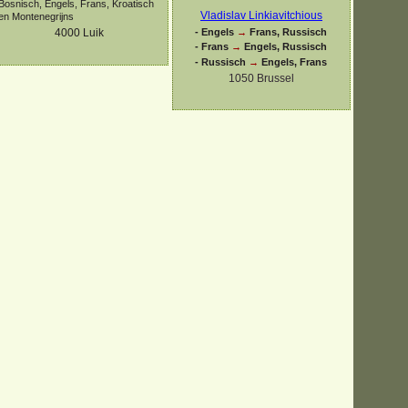
Bosnisch, Engels, Frans, Kroatisch
Vladislav Linkiavitchious
en Montenegrijns
-
Engels
→
Frans, Russisch
4000
Luik
-
Frans
→
Engels, Russisch
-
Russisch
→
Engels, Frans
1050 Brussel