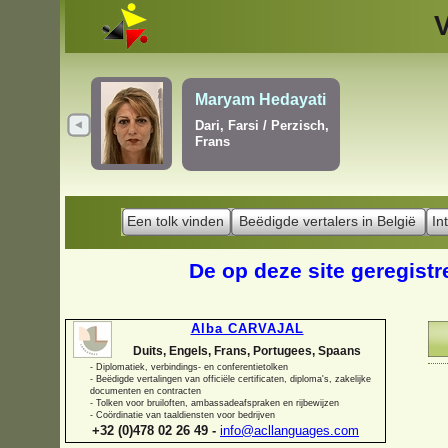
Vladislav L
a H. P. Hoogewijs
Engels, Fran
Frans, Portugees
Een tolk vinden
Beëdigde vertalers in België
In
De op deze site geregistr
Alba CARVAJAL
Duits, Engels, Frans, Portugees, Spaans
-
Diplomatiek, verbindings-
en conferentietolken
-
Beëdigde vertalingen van officiële certificaten, diploma's, zakelijke
documenten en contracten
-
Tolken voor bruiloften, ambassadeafspraken en rijbewijzen
-
Coördinatie van taaldiensten voor bedrijven
+32 (0)478 02 26 49 -
info@acllanguages.com