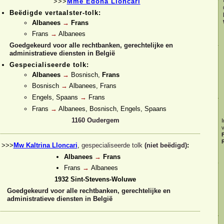
>>>
Mme Edona Lloncari
Beëdigde vertaalster-
tolk:
Albanees
→
Frans
Frans
→
Albanees
Goedgekeurd voor alle rechtbanken, gerechtelijke en
administratieve diensten in België
Gespecialiseerde tolk:
Albanees
→
Bosnisch,
Frans
Bosnisch
→
Albanees, Frans
Engels, Spaans
→
Frans
Frans
→
Albanees, Bosnisch, Engels, Spaans
1160 Oudergem
I
>>>
Mw Kaltrina Lloncari
,
gespecialiseerde tolk
(niet beëdigd)
:
Albanees
→
Frans
Frans
→
Albanees
1932 Sint-
Stevens-
Woluwe
Goedgekeurd voor alle rechtbanken, gerechtelijke en
administratieve diensten in België