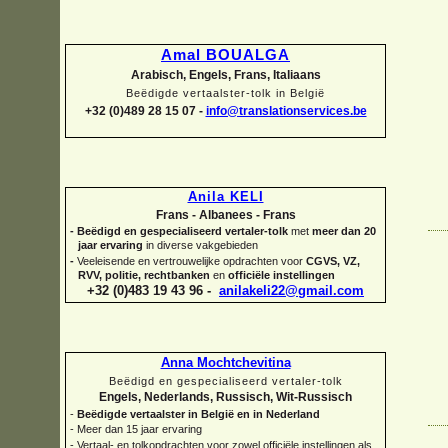
Amal BOUALGA
Arabisch, Engels, Frans, Italiaans
Beëdigde vertaalster-
tolk in België
+32 (0)489 28 15 07 -
info@translationservices.be
Anila KELI
Frans -
Albanees -
Frans
-
Beëdigd en gespecialiseerd vertaler-
tolk
met
meer dan 20
jaar ervaring
in diverse vakgebieden
-
Veeleisende en vertrouwelijke opdrachten voor
CGVS, VZ,
RVV, politie, rechtbanken
en
officiële instellingen
+32 (0)483 19 43 96 -
anilakeli22@gmail.com
Anna Mochtchevitina
Beëdigd en gespecialiseerd vertaler-
tolk
Engels, Nederlands, Russisch, Wit-
Russisch
-
Beëdigde vertaalster in België en in Nederland
-
Meer dan 15 jaar ervaring
-
Vertaal-
en tolkopdrachten voor zowel officiële instellingen als