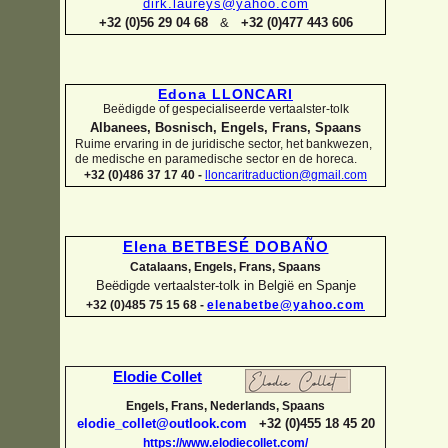
dirk.laureys@yahoo.com
+32 (0)56 29 04 68
&
+32 (0)477 443 606
Edona LLONCARI
Beëdigde of gespecialiseerde vertaalster-
tolk
Albanees, Bosnisch, Engels, Frans, Spaans
Ruime ervaring in de juridische sector, het bankwezen,
de medische en paramedische sector en de horeca.
+32 (0)486 37 17 40 -
lloncaritraduction@gmail.com
Elena BETBESÉ DOBAÑO
Catalaans, Engels, Frans, Spaans
Beëdigde vertaalster-
tolk in België en Spanje
+32 (0)485 75 15 68 -
elenabetbe@yahoo.com
Elodie Collet
Engels, Frans, Nederlands, Spaans
elodie_collet@outlook.com
+32 (0)455 18 45 20
https://www.elodiecollet.com/