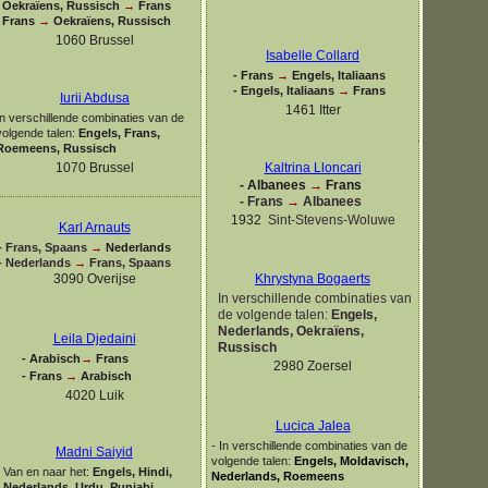
Oekraïens, Russisch
→
Frans
Frans
→
Oekraïens, Russisch
1060 Brussel
Isabelle Collard
-
Frans
→
Engels, Italiaans
-
Engels, Italiaans
→
Frans
Iurii Abdusa
1461 Itter
In verschillende combinaties van de
volgende talen:
Engels, Frans,
Roemeens, Russisch
1070 Brussel
Kaltrina Lloncari
-
Albanees
→
Frans
-
Frans
→
Albanees
1932
Sint-
Stevens-
Woluwe
Karl Arnauts
-
Frans, Spaans
→
Nederlands
-
Nederlands
→
Frans, Spaans
3090 Overijse
Khrystyna Bogaerts
In verschillende combinaties van
de volgende talen:
Engels,
Nederlands, Oekraïens,
Leila Djedaini
Russisch
-
Arabisch
→
Frans
2980 Zoersel
-
Frans
→
Arabisch
4020 Luik
Lucica Jalea
-
In verschillende combinaties van de
Madni Saiyid
volgende talen:
Engels, Moldavisch,
Van en naar het:
Engels, Hindi,
Nederlands, Roemeens
Nederlands, Urdu, Punjabi