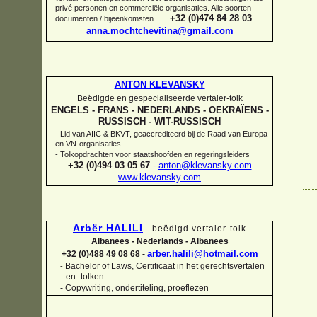
privé personen en commerciële organisaties. Alle soorten
+32 (0)474 84 28 03
documenten / bijeenkomsten.
anna.mochtchevitina@gmail.com
ANTON KLEVANSKY
Beëdigde en gespecialiseerde vertaler-
tolk
ENGELS -
FRANS -
NEDERLANDS -
OEKRAÏENS -
RUSSISCH -
WIT-
RUSSISCH
-
Lid van AIIC & BKVT, geaccrediteerd bij de Raad van Europa
en VN-
organisaties
-
Tolkopdrachten voor staatshoofden en regeringsleiders
+32 (0)494 03 05 67
-
anton@klevansky.com
www.klevansky.com
Arbër HALILI
-
beëdigd vertaler-
tolk
Albanees -
Nederlands -
Albanees
arber.halili@hotmail.com
+32 (0)488 49 08 68 -
Bachelor of Laws, Certificaat in het gerechtsvertalen
-
en -
tolken
-
Copywriting, ondertiteling, proeflezen