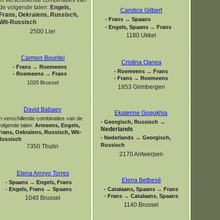
de volgende talen:
Engels,
Candice Gilbert
Frans, Oekraïens, Russisch,
-
Frans
→
Spaans
Wit-
Russisch
-
Engels, Spaans
→
Frans
2500 Lier
1180 Ukkel
Carmen Bouritei
Cristina Oanea
-
Frans
→
Roemeens
-
Roemeens
→
Frans
-
Roemeens
→
Frans
-
Frans
→
Roemeens
1020 Brussel
1853 Grimbergen
David Babaev
Ekaterine Gogokhia
n verschillende combinaties van de
→
-
Georgisch, Russisch
volgende talen:
Armeens, Engels,
Nederlands
Frans, Oekraïens, Russisch, Wit-
→
-
Nederlands
Georgisch,
Russisch
Russisch
7350 Thulin
2170 Antwerpen
Elena Arroyo Torres
Elena Betbesé
-
Spaans
→
Engels, Frans
-
Engels, Frans
→
Spaans
-
Catalaans, Spaans
→
Frans
-
Frans
→
Catalaans, Spaans
1040 Brussel
1140 Brussel