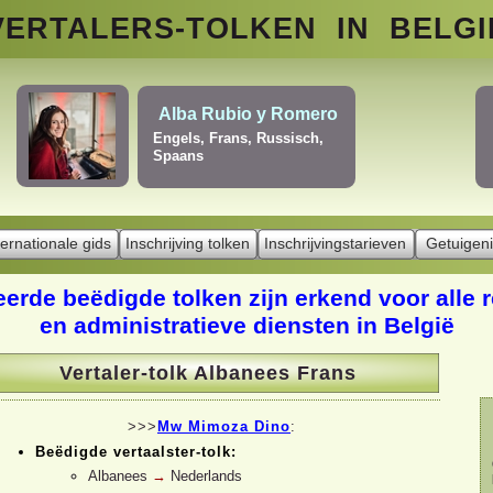
VERTALERS-
TOLKEN
IN BELGI
Fatma Iferoudje
inkiavitchious
Arabisch, Berber
(Ama
s, Russisch
Frans
ternationale gids
Inschrijving tolken
Inschrijvingstarieven
Getuigeni
Vertaler tolk in België
>
Albanees-Frans
eerde beëdigde tolken zijn erkend voor alle 
en administratieve diensten in België
Vertaler-
tolk Albanees Frans
>>>
Mw Mimoza Dino
:
Beëdigde vertaalster-
tolk:
Albanees
→
Nederlands