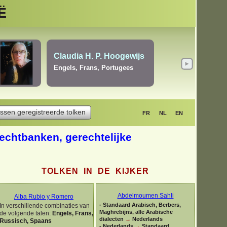
Ë
ne
Ylber Zejnullahu
zigh),
Albanees, Bosnisch, Engels,
Frans, Kroatisch, Montenegrijns
ssen geregistreerde tolken
FR
NL
EN
rechtbanken, gerechtelijke
TOLKEN IN DE KIJKER
Abdelmoumen Sahli
Alba Rubio y Romero
-
Standaard Arabisch, Berbers,
In verschillende combinaties van
Maghrebijns, alle Arabische
de volgende talen:
Engels, Frans,
dialecten
→
Nederlands
Russisch, Spaans
-
Nederlands
→
Standaard